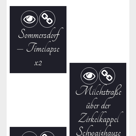
Sommersdorf
– Timelapse
x2
Milchstraße
über der
Zirkelkappel
Schwaighause