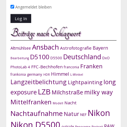
Angemeldet bleiben
Beiträge nach Schlagwort
Ansbach
Bayern
Astrofotografie
Altmühlsee
D5100
Deutschland
D5500
DxO
Bearbeitung
Franken
FFC-Bechhofen
PhotoLab 4
franconia
Himmel
germany
frankonia
HDR
L-Winkel
Langzeitbelichtung
long
Lightpainting
LZB
exposure
milky way
Milchstraße
Mittelfranken
Nacht
Modell
Nikon
Nachtaufnahme
Natur
NEF
Nikon D5500
RAW
outside
Panorama
Portrait