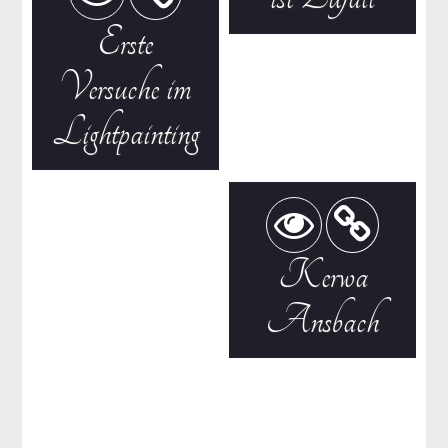
Erste
Versuche im
Lightpainting
Kerwa
Ansbach