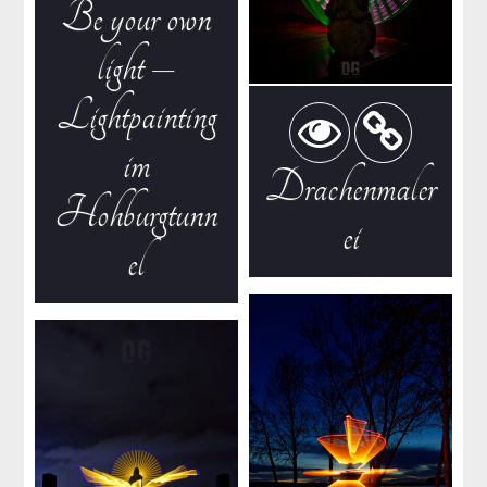
Be your own
light –
Lightpainting
im
Drachenmaler
Hohburgtunn
ei
el