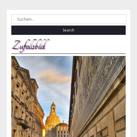
Search
for:
Zufallsbild