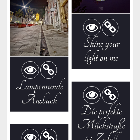
Shine your
light on me
Lampenrunde
Ansbach
Die perfekte
Milchstraße
ist Zufall