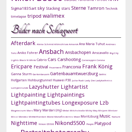
Sterne
sky
Tamron
Sigma1835art
Stacking
stars
Technik
walimex
tripod
timelapse
Bilder nach Schlagwort
Afterdark
Ana Maria Tuhut
Alena Schmid
Altmühlsee
Amarok
Andreas
Ansbach
Ansbachopen
Aniko Fohrer
Anscavallo
Toltz
Big City
Cars
Carshooting
Cabrio
Lights
Black N White
Carwrappin
Corona
Ericpare
Frank König
Festival
Franconia
Feuerwerk
Gartenbauamtwuerzburg
Ganna Sturm
Gartenbauam
Gothic
Hofgarten
Hohburgtunnel
Huawei P30
Julia Rudi
Lady Zee
Ladykathniss
Lazyshutter
Lightartist
Lampenrunde
Lightpainting
Lightpaintings
Lightpaintingtubes
Longexposure
Lzb
Mary Mardari (mj)
Magnesium
Mars
Metal
Milchstraße
Milky Way
Mirjam Wintzer
Music
Moritzburg
Missi Mendez
Mitttelfranken
Mond
Mondfinsternis
Moon
Nature
Nighttime
Nikond5500
Platypod
Nikon D5500
People