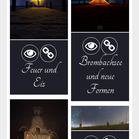
Brombachsee
Feuer und
und neue
Eis
Formen