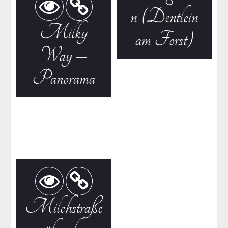
n (Dentlein
Milky
am Forst)
Way –
Panorama
Milchstraße