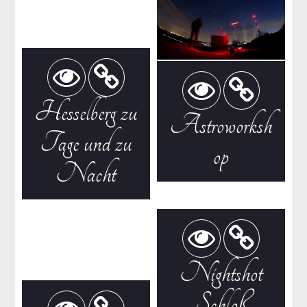
Hesselberg zu
Astroworksh
Tage und zu
op
Nacht
Nightshot
Schloß