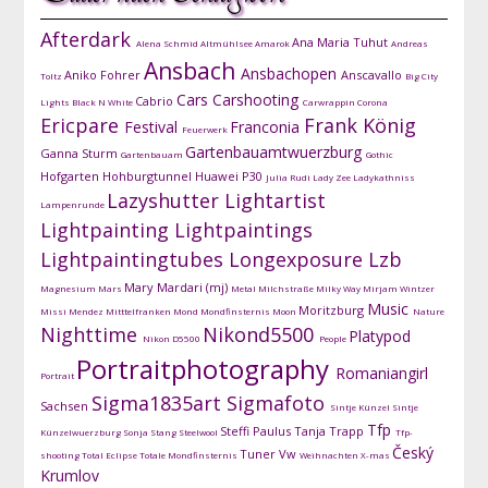
Afterdark
Ana Maria Tuhut
Alena Schmid
Altmühlsee
Amarok
Andreas
Ansbach
Ansbachopen
Aniko Fohrer
Anscavallo
Toltz
Big City
Cars
Carshooting
Cabrio
Lights
Black N White
Carwrappin
Corona
Ericpare
Frank König
Festival
Franconia
Feuerwerk
Gartenbauamtwuerzburg
Ganna Sturm
Gartenbauam
Gothic
Hofgarten
Hohburgtunnel
Huawei P30
Julia Rudi
Lady Zee
Ladykathniss
Lazyshutter
Lightartist
Lampenrunde
Lightpainting
Lightpaintings
Lightpaintingtubes
Longexposure
Lzb
Mary Mardari (mj)
Magnesium
Mars
Metal
Milchstraße
Milky Way
Mirjam Wintzer
Music
Moritzburg
Missi Mendez
Mitttelfranken
Mond
Mondfinsternis
Moon
Nature
Nighttime
Nikond5500
Platypod
Nikon D5500
People
Portraitphotography
Romaniangirl
Portrait
Sigma1835art
Sigmafoto
Sachsen
Sintje Künzel
Sintje
Tfp
Steffi Paulus
Tanja Trapp
Künzelwuerzburg
Sonja Stang
Steelwool
Tfp-
Český
Tuner
Vw
shooting
Total Eclipse
Totale Mondfinsternis
Weihnachten
X-mas
Krumlov