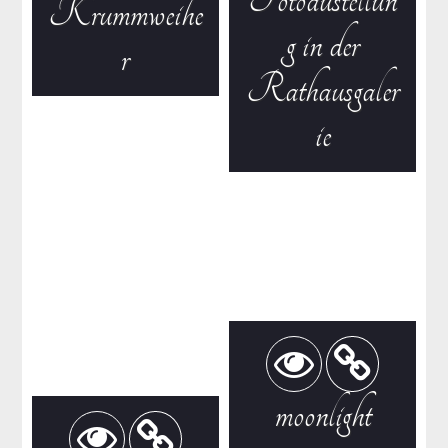
Krummweihe
g in der
r
Rathausgaler
ie
moonlight