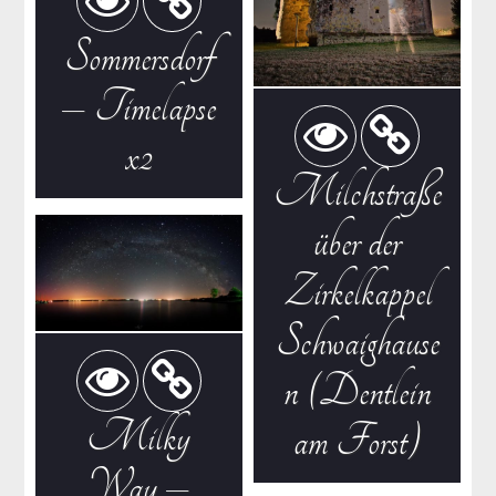
Sommersdorf
– Timelapse
x2
Milchstraße
über der
Zirkelkappel
Schwaighause
n (Dentlein
Milky
am Forst)
Way –