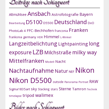
Beiträge nach Schlagwort
Ansbach
Bayern
Astrofotografie
Altmühlsee
D5100
Deutschland
D5500
DxO
Bearbeitung
Franken
FFC-Bechhofen
PhotoLab 4
franconia
Himmel
germany
frankonia
HDR
L-Winkel
Langzeitbelichtung
long
Lightpainting
LZB
exposure
milky way
Milchstraße
Mittelfranken
Nacht
Modell
Nikon
Nachtaufnahme
Natur
NEF
Nikon D5500
RAW
outside
Panorama
Portrait
Sterne
sky
Tamron
Sigma1835art
Stacking
stars
Technik
walimex
tripod
timelapse
Bilder nach Schlagwort