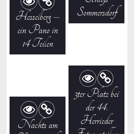
Sommersdorf
Hesselberg –
ein Pano in
14 Teilen
3ter Platz bei
der 44.
Herrieder
Nachts am
Fotoaustellun