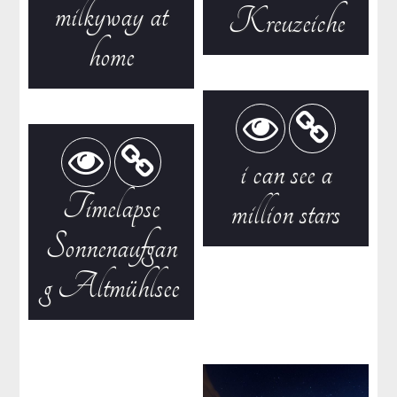
milkyway at
Kreuzeiche
home
i can see a
Timelapse
million stars
Sonnenaufgan
g Altmühlsee