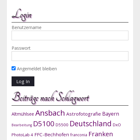
Login
Benutzername
Passwort
Angemeldet bleiben
Beiträge nach Schlagwort
Ansbach
Bayern
Astrofotografie
Altmühlsee
D5100
Deutschland
D5500
DxO
Bearbeitung
Franken
FFC-Bechhofen
PhotoLab 4
franconia