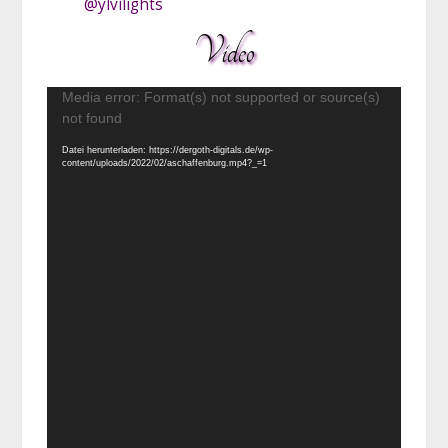
@ylvilights
Video
Video-
Media error: Format(s) not supported or source(s)
Player
not found
Datei herunterladen: https://dergoth-digitals.de/wp-
content/uploads/2022/02/aschaffenburg.mp4?_=1