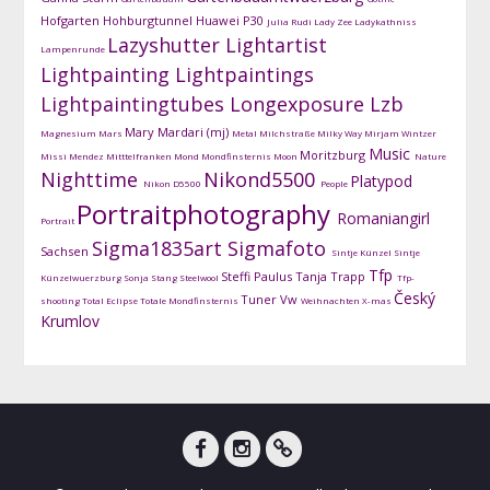
Hofgarten
Hohburgtunnel
Huawei P30
Julia Rudi
Lady Zee
Ladykathniss
Lazyshutter
Lightartist
Lampenrunde
Lightpainting
Lightpaintings
Lightpaintingtubes
Longexposure
Lzb
Mary Mardari (mj)
Magnesium
Mars
Metal
Milchstraße
Milky Way
Mirjam Wintzer
Music
Moritzburg
Missi Mendez
Mitttelfranken
Mond
Mondfinsternis
Moon
Nature
Nighttime
Nikond5500
Platypod
Nikon D5500
People
Portraitphotography
Romaniangirl
Portrait
Sigma1835art
Sigmafoto
Sachsen
Sintje Künzel
Sintje
Tfp
Steffi Paulus
Tanja Trapp
Künzelwuerzburg
Sonja Stang
Steelwool
Tfp-
Český
Tuner
Vw
shooting
Total Eclipse
Totale Mondfinsternis
Weihnachten
X-mas
Krumlov
facebook
instagram
DG-