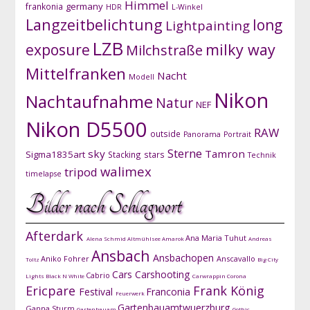
Himmel
germany
frankonia
HDR
L-Winkel
Langzeitbelichtung
long
Lightpainting
LZB
exposure
milky way
Milchstraße
Mittelfranken
Nacht
Modell
Nikon
Nachtaufnahme
Natur
NEF
Nikon D5500
RAW
outside
Panorama
Portrait
Sterne
sky
Tamron
Sigma1835art
Stacking
stars
Technik
walimex
tripod
timelapse
Bilder nach Schlagwort
Afterdark
Ana Maria Tuhut
Alena Schmid
Altmühlsee
Amarok
Andreas
Ansbach
Ansbachopen
Aniko Fohrer
Anscavallo
Toltz
Big City
Cars
Carshooting
Cabrio
Lights
Black N White
Carwrappin
Corona
Ericpare
Frank König
Festival
Franconia
Feuerwerk
Gartenbauamtwuerzburg
Ganna Sturm
Gartenbauam
Gothic