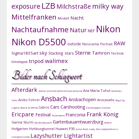
LZB
exposure
milky way
Milchstraße
Mittelfranken
Nacht
Modell
Nikon
Nachtaufnahme
Natur
NEF
Nikon D5500
RAW
outside
Panorama
Portrait
Sterne
sky
Tamron
Sigma1835art
Stacking
stars
Technik
walimex
tripod
timelapse
Bilder nach Schlagwort
Afterdark
Ana Maria Tuhut
Alena Schmid
Altmühlsee
Amarok
Andreas
Ansbach
Ansbachopen
Aniko Fohrer
Anscavallo
Toltz
Big City
Cars
Carshooting
Cabrio
Lights
Black N White
Carwrappin
Corona
Ericpare
Frank König
Festival
Franconia
Feuerwerk
Gartenbauamtwuerzburg
Ganna Sturm
Gartenbauam
Gothic
Hofgarten
Hohburgtunnel
Huawei P30
Julia Rudi
Lady Zee
Ladykathniss
Lazyshutter
Lightartist
Lampenrunde