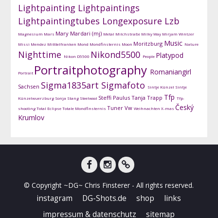
Lightpainting
Lightpaintings
Lightpaintingtubes
Longexposure
Lzb
Mary Mardari (mj)
Magnesium
Mars
Metal
Milchstraße
Milky Way
Mirjam Wintzer
Music
Moritzburg
Missi Mendez
Mitttelfranken
Mond
Mondfinsternis
Moon
Nature
Nighttime
Nikond5500
Platypod
Nikon D5500
People
Portraitphotography
Romaniangirl
Portrait
Sigma1835art
Sigmafoto
Sachsen
Sintje Künzel
Sintje
Tfp
Steffi Paulus
Tanja Trapp
Künzelwuerzburg
Sonja Stang
Steelwool
Tfp-
Český
Tuner
Vw
shooting
Total Eclipse
Totale Mondfinsternis
Weihnachten
X-mas
Krumlov
facebook
instagram
DG-
© Copyright ~DG~ Chris Finsterer - All rights reserved.
Shots
instagram
DG-Shots.de
shop
links
impressum & datenschutz
sitemap