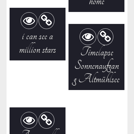
home
i can see a
million stars
Timelapse
Sonnenaufgan
g Altmühlsee