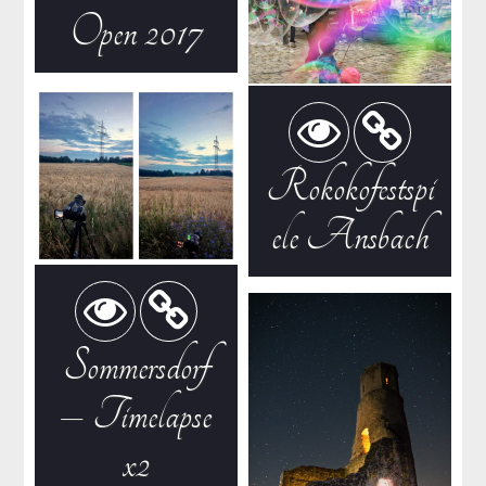
Open 2017
Rokokofestspi
ele Ansbach
Sommersdorf
– Timelapse
x2