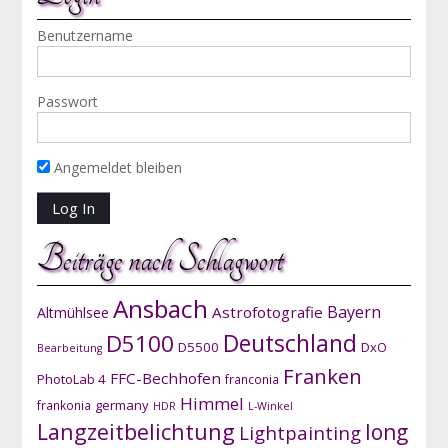
Benutzername
Passwort
Angemeldet bleiben
Beiträge nach Schlagwort
Ansbach
Bayern
Astrofotografie
Altmühlsee
D5100
Deutschland
D5500
DxO
Bearbeitung
Franken
FFC-Bechhofen
PhotoLab 4
franconia
Himmel
germany
frankonia
HDR
L-Winkel
Langzeitbelichtung
long
Lightpainting