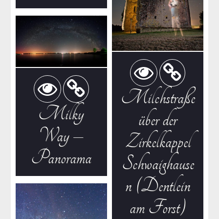
Milchstraße
Milky
über der
Way –
Zirkelkappel
Panorama
Schwaighause
n (Dentlein
am Forst)