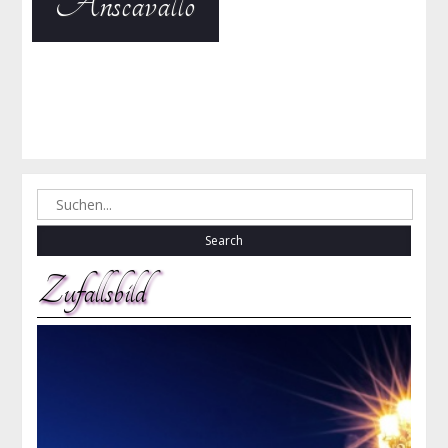
Anscavallo
Search
for:
Zufallsbild