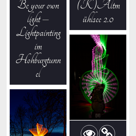
Be your own
(K)Altm
light –
ühlsee 2.0
Lightpainting
im
Hohburgtunn
el