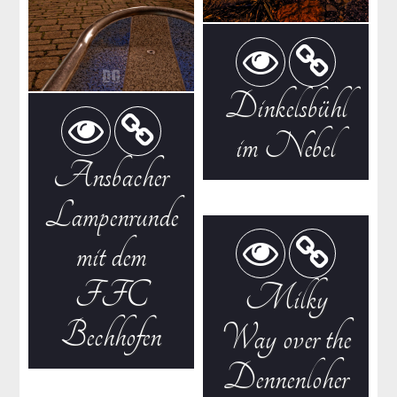
Dinkelsbühl
im Nebel
Ansbacher
Lampenrunde
mit dem
FFC
Milky
Bechhofen
Way over the
Dennenloher