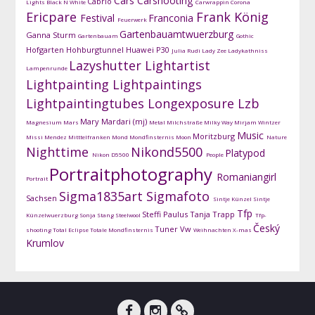
Cars
Carshooting
Cabrio
Lights
Black N White
Carwrappin
Corona
Ericpare
Frank König
Festival
Franconia
Feuerwerk
Gartenbauamtwuerzburg
Ganna Sturm
Gartenbauam
Gothic
Hofgarten
Hohburgtunnel
Huawei P30
Julia Rudi
Lady Zee
Ladykathniss
Lazyshutter
Lightartist
Lampenrunde
Lightpainting
Lightpaintings
Lightpaintingtubes
Longexposure
Lzb
Mary Mardari (mj)
Magnesium
Mars
Metal
Milchstraße
Milky Way
Mirjam Wintzer
Music
Moritzburg
Missi Mendez
Mitttelfranken
Mond
Mondfinsternis
Moon
Nature
Nighttime
Nikond5500
Platypod
Nikon D5500
People
Portraitphotography
Romaniangirl
Portrait
Sigma1835art
Sigmafoto
Sachsen
Sintje Künzel
Sintje
Tfp
Steffi Paulus
Tanja Trapp
Künzelwuerzburg
Sonja Stang
Steelwool
Tfp-
Český
Tuner
Vw
shooting
Total Eclipse
Totale Mondfinsternis
Weihnachten
X-mas
Krumlov