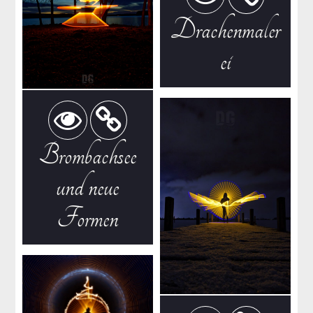
Drachenmaler
ei
Brombachsee
und neue
Formen