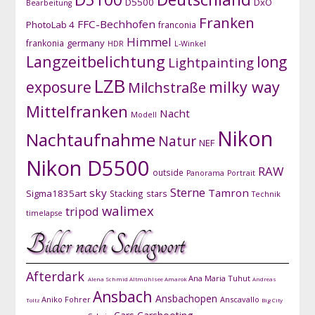
D5500
DxO
Bearbeitung
Franken
FFC-Bechhofen
PhotoLab 4
franconia
Himmel
germany
frankonia
HDR
L-Winkel
Langzeitbelichtung
long
Lightpainting
LZB
exposure
milky way
Milchstraße
Mittelfranken
Nacht
Modell
Nikon
Nachtaufnahme
Natur
NEF
Nikon D5500
RAW
outside
Panorama
Portrait
Sterne
sky
Tamron
Sigma1835art
Stacking
stars
Technik
walimex
tripod
timelapse
Bilder nach Schlagwort
Afterdark
Ana Maria Tuhut
Alena Schmid
Altmühlsee
Amarok
Andreas
Ansbach
Ansbachopen
Aniko Fohrer
Anscavallo
Toltz
Big City