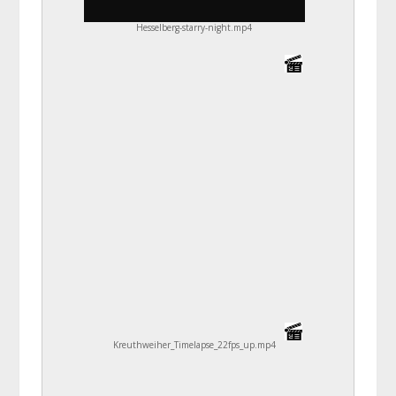
Hesselberg-starry-night.mp4
Kreuthweiher_Timelapse_22fps_up.mp4