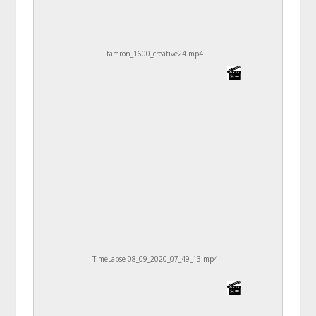
tamron_1600_creative24.mp4
TimeLapse-08_09_2020_07_49_13.mp4