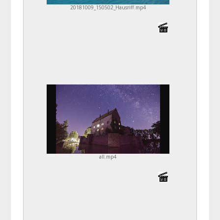
20181009_150502_Hausriff.mp4
all.mp4