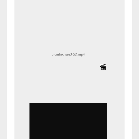
brombachsee3-SD.mp4