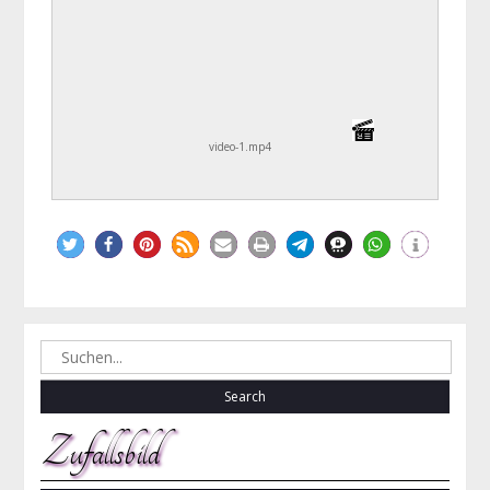
video-1.mp4
Search
for:
Zufallsbild