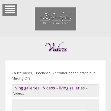
Skip
to
content
~DG~ digitals
© Chris Finsterer
Videos
Tauchvideos, Timelapse, Zeitraffer oder einfach nur
Making-Of’s
living galleries
Videos
living galleries
»
»
»
Videos