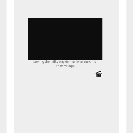
seeking-the-milky-way-dennenloher-see-chris-
finsterer.mp4