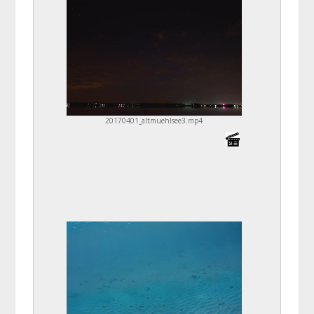
20170401_altmuehlsee3.mp4