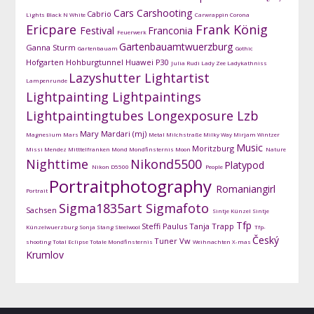
Cars
Carshooting
Cabrio
Lights
Black N White
Carwrappin
Corona
Ericpare
Frank König
Festival
Franconia
Feuerwerk
Gartenbauamtwuerzburg
Ganna Sturm
Gartenbauam
Gothic
Hofgarten
Hohburgtunnel
Huawei P30
Julia Rudi
Lady Zee
Ladykathniss
Lazyshutter
Lightartist
Lampenrunde
Lightpainting
Lightpaintings
Lightpaintingtubes
Longexposure
Lzb
Mary Mardari (mj)
Magnesium
Mars
Metal
Milchstraße
Milky Way
Mirjam Wintzer
Music
Moritzburg
Missi Mendez
Mitttelfranken
Mond
Mondfinsternis
Moon
Nature
Nighttime
Nikond5500
Platypod
Nikon D5500
People
Portraitphotography
Romaniangirl
Portrait
Sigma1835art
Sigmafoto
Sachsen
Sintje Künzel
Sintje
Tfp
Steffi Paulus
Tanja Trapp
Künzelwuerzburg
Sonja Stang
Steelwool
Tfp-
Český
Tuner
Vw
shooting
Total Eclipse
Totale Mondfinsternis
Weihnachten
X-mas
Krumlov