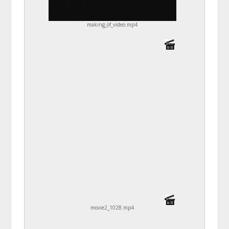
making_of_video.mp4
movie2_1028.mp4