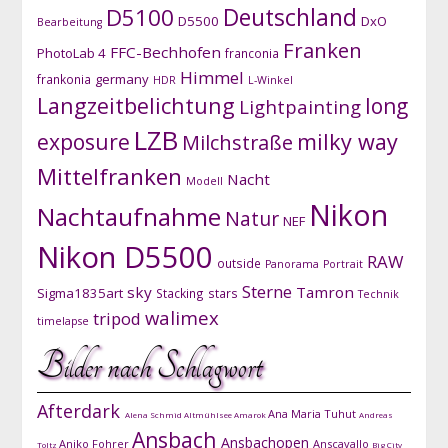
D5100
Deutschland
D5500
DxO
Bearbeitung
Franken
FFC-Bechhofen
PhotoLab 4
franconia
Himmel
germany
frankonia
HDR
L-Winkel
Langzeitbelichtung
long
Lightpainting
LZB
exposure
milky way
Milchstraße
Mittelfranken
Nacht
Modell
Nikon
Nachtaufnahme
Natur
NEF
Nikon D5500
RAW
outside
Panorama
Portrait
Sterne
sky
Tamron
Sigma1835art
Stacking
stars
Technik
walimex
tripod
timelapse
Bilder nach Schlagwort
Afterdark
Ana Maria Tuhut
Alena Schmid
Altmühlsee
Amarok
Andreas
Ansbach
Ansbachopen
Aniko Fohrer
Anscavallo
Toltz
Big City