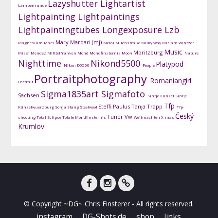
Lazyshutter
Lightartist
Lampenrunde
Lightpainting
Lightpaintings
Lightpaintingtubes
Longexposure
Lzb
Mary Mardari (mj)
Magnesium
Mars
Metal
Milchstraße
Milky Way
Mirjam Wintzer
Music
Moritzburg
Missi Mendez
Mitttelfranken
Mond
Mondfinsternis
Moon
Nature
Nighttime
Nikond5500
Platypod
Nikon D5500
People
Portraitphotography
Romaniangirl
Portrait
Sigma1835art
Sigmafoto
Sachsen
Sintje Künzel
Sintje
Tfp
Steffi Paulus
Tanja Trapp
Künzelwuerzburg
Sonja Stang
Steelwool
Tfp-
Český
Tuner
Vw
shooting
Total Eclipse
Totale Mondfinsternis
Weihnachten
X-mas
Krumlov
facebook
instagram
DG-
© Copyright ~DG~ Chris Finsterer - All rights reserved.
Shots
instagram
DG-Shots.de
shop
links