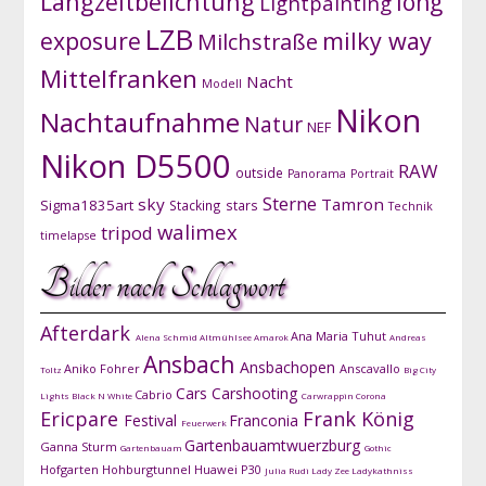
Langzeitbelichtung
long
Lightpainting
LZB
exposure
milky way
Milchstraße
Mittelfranken
Nacht
Modell
Nikon
Nachtaufnahme
Natur
NEF
Nikon D5500
RAW
outside
Panorama
Portrait
Sterne
sky
Tamron
Sigma1835art
Stacking
stars
Technik
walimex
tripod
timelapse
Bilder nach Schlagwort
Afterdark
Ana Maria Tuhut
Alena Schmid
Altmühlsee
Amarok
Andreas
Ansbach
Ansbachopen
Aniko Fohrer
Anscavallo
Toltz
Big City
Cars
Carshooting
Cabrio
Lights
Black N White
Carwrappin
Corona
Ericpare
Frank König
Festival
Franconia
Feuerwerk
Gartenbauamtwuerzburg
Ganna Sturm
Gartenbauam
Gothic
Hofgarten
Hohburgtunnel
Huawei P30
Julia Rudi
Lady Zee
Ladykathniss