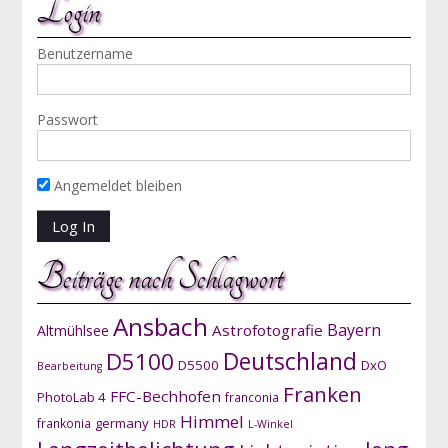
Login
Benutzername
Passwort
Angemeldet bleiben
Beiträge nach Schlagwort
Ansbach
Bayern
Astrofotografie
Altmühlsee
D5100
Deutschland
D5500
DxO
Bearbeitung
Franken
FFC-Bechhofen
PhotoLab 4
franconia
Himmel
germany
frankonia
HDR
L-Winkel