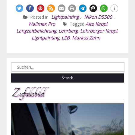
Lightpainting
Nikon D5500
Posted in
,
,
Walimex Pro
Alte Kappl
Tagged
,
Langzeitbelichtung
Lehrberg
Lehrberger Kappl
,
,
,
Lightpainting
LZB
Markus Zahn
,
,
Search
for:
Zufallsbild