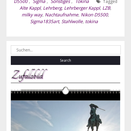
D5500
Sigma
Sonstiges
Tokina
,
,
,
Tagged
Alte Kappl
Lehrberg
Lehrberger Kappl
LZB
,
,
,
,
milky way
Nachtaufnahme
Nikon D5500
,
,
,
Sigma1835art
Stahlwolle
tokina
,
,
Search
for:
Zufallsbild