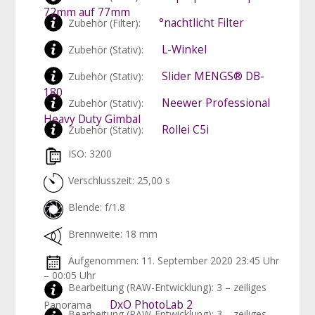
72mm auf 77mm
°nachtlicht Filter
Zubehör (Filter):
L-Winkel
Zubehör (Stativ):
Slider MENGS® DB-
Zubehör (Stativ):
180
Neewer Professional
Zubehör (Stativ):
Heavy Duty Gimbal
Rollei C5i
Zubehör (Stativ):
ISO: 3200
Verschlusszeit: 25,00 s
Blende: f/1.8
Brennweite: 18 mm
Aufgenommen: 11. September 2020 23:45 Uhr
– 00:05 Uhr
Bearbeitung (RAW-Entwicklung): 3 – zeiliges
DxO PhotoLab 2
Panorama
Bearbeitung (RAW-Entwicklung): 3 – zeiliges