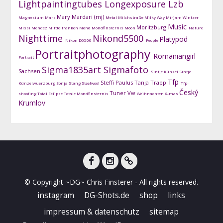
Lightpaintingtubes
Longexposure
Lzb
Mary Mardari (mj)
Magnesium
Mars
Metal
Milchstraße
Milky Way
Mirjam Wintzer
Music
Moritzburg
Missi Mendez
Mitttelfranken
Mond
Mondfinsternis
Moon
Nature
Nighttime
Nikond5500
Platypod
Nikon D5500
People
Portraitphotography
Romaniangirl
Portrait
Sigma1835art
Sigmafoto
Sachsen
Sintje Künzel
Sintje
Tfp
Steffi Paulus
Tanja Trapp
Künzelwuerzburg
Sonja Stang
Steelwool
Tfp-
Český
Tuner
Vw
shooting
Total Eclipse
Totale Mondfinsternis
Weihnachten
X-mas
Krumlov
facebook
instagram
DG-
© Copyright ~DG~ Chris Finsterer - All rights reserved.
Shots
instagram
DG-Shots.de
shop
links
impressum & datenschutz
sitemap