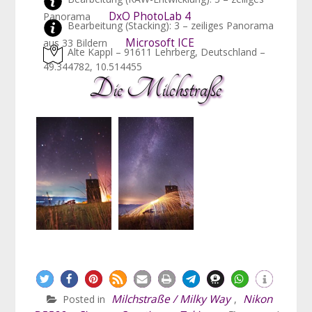
DxO PhotoLab 4
Panorama
Bearbeitung (Stacking): 3 – zeiliges Panorama
Microsoft ICE
aus 33 Bildern
Alte Kappl – 91611 Lehrberg, Deutschland –
49.344782, 10.514455
Die Milchstraße
Milchstraße / Milky Way
Nikon
Posted in
,