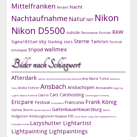
Mittelfranken
Nacht
Modell
Nikon
Nachtaufnahme
Natur
NEF
Nikon D5500
RAW
outside
Panorama
Portrait
Sterne
sky
Tamron
Sigma1835art
Stacking
stars
Technik
walimex
tripod
timelapse
Bilder nach Schlagwort
Afterdark
Ana Maria Tuhut
Alena Schmid
Altmühlsee
Amarok
Andreas
Ansbach
Ansbachopen
Aniko Fohrer
Anscavallo
Toltz
Big City
Cars
Carshooting
Cabrio
Lights
Black N White
Carwrappin
Corona
Ericpare
Frank König
Festival
Franconia
Feuerwerk
Gartenbauamtwuerzburg
Ganna Sturm
Gartenbauam
Gothic
Hofgarten
Hohburgtunnel
Huawei P30
Julia Rudi
Lady Zee
Ladykathniss
Lazyshutter
Lightartist
Lampenrunde
Lightpainting
Lightpaintings