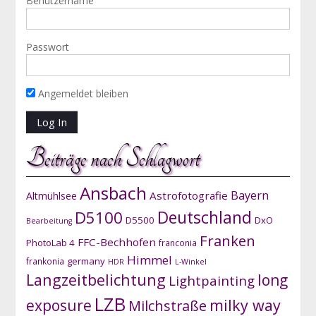
Benutzername
Passwort
Angemeldet bleiben
Beiträge nach Schlagwort
Ansbach
Bayern
Astrofotografie
Altmühlsee
D5100
Deutschland
D5500
DxO
Bearbeitung
Franken
FFC-Bechhofen
PhotoLab 4
franconia
Himmel
germany
frankonia
HDR
L-Winkel
Langzeitbelichtung
long
Lightpainting
LZB
exposure
milky way
Milchstraße