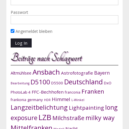
Passwort
Angemeldet bleiben
Beiträge nach Schlagwort
Ansbach
Bayern
Astrofotografie
Altmühlsee
D5100
Deutschland
D5500
DxO
Bearbeitung
Franken
FFC-Bechhofen
PhotoLab 4
franconia
Himmel
germany
frankonia
HDR
L-Winkel
Langzeitbelichtung
long
Lightpainting
LZB
exposure
milky way
Milchstraße
Mittelfranken
Nacht