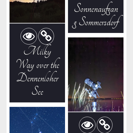
Sonnenaufgan
g Sommersdorf
Milky
Way over the
Dennenloher
See