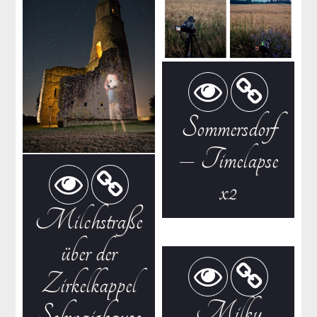
Sommersdorf
– Timelapse
x2
Milchstraße
über der
Zirkelkappel
Milky
Schwaighause