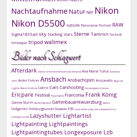
Modell
Nikon
Nachtaufnahme
Natur
NEF
Nikon D5500
RAW
outside
Panorama
Portrait
Sterne
sky
Tamron
Sigma1835art
Stacking
stars
Technik
walimex
tripod
timelapse
Bilder nach Schlagwort
Afterdark
Ana Maria Tuhut
Alena Schmid
Altmühlsee
Amarok
Andreas
Ansbach
Ansbachopen
Aniko Fohrer
Anscavallo
Toltz
Big City
Cars
Carshooting
Cabrio
Lights
Black N White
Carwrappin
Corona
Ericpare
Frank König
Festival
Franconia
Feuerwerk
Gartenbauamtwuerzburg
Ganna Sturm
Gartenbauam
Gothic
Hofgarten
Hohburgtunnel
Huawei P30
Julia Rudi
Lady Zee
Ladykathniss
Lazyshutter
Lightartist
Lampenrunde
Lightpainting
Lightpaintings
Lightpaintingtubes
Longexposure
Lzb