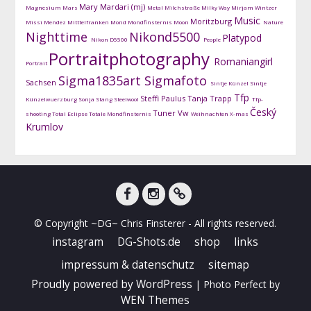
Mary Mardari (mj)
Magnesium
Mars
Metal
Milchstraße
Milky Way
Mirjam Wintzer
Music
Moritzburg
Missi Mendez
Mitttelfranken
Mond
Mondfinsternis
Moon
Nature
Nighttime
Nikond5500
Platypod
Nikon D5500
People
Portraitphotography
Romaniangirl
Portrait
Sigma1835art
Sigmafoto
Sachsen
Sintje Künzel
Sintje
Tfp
Steffi Paulus
Tanja Trapp
Künzelwuerzburg
Sonja Stang
Steelwool
Tfp-
Český
Tuner
Vw
shooting
Total Eclipse
Totale Mondfinsternis
Weihnachten
X-mas
Krumlov
facebook
instagram
DG-
© Copyright ~DG~ Chris Finsterer - All rights reserved.
Shots
instagram
DG-Shots.de
shop
links
impressum & datenschutz
sitemap
Proudly powered by WordPress
|
Photo Perfect by
WEN Themes