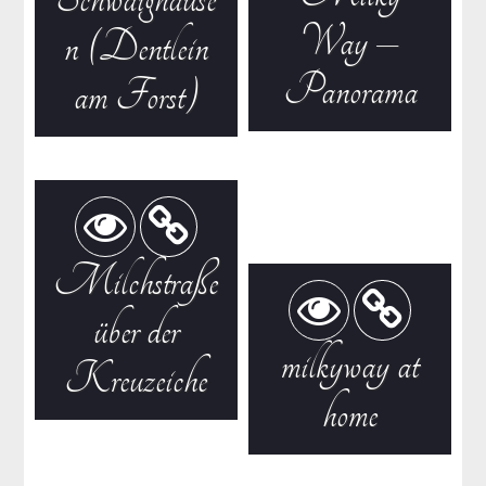
Way –
n (Dentlein
Panorama
am Forst)
Milchstraße
über der
milkyway at
Kreuzeiche
home