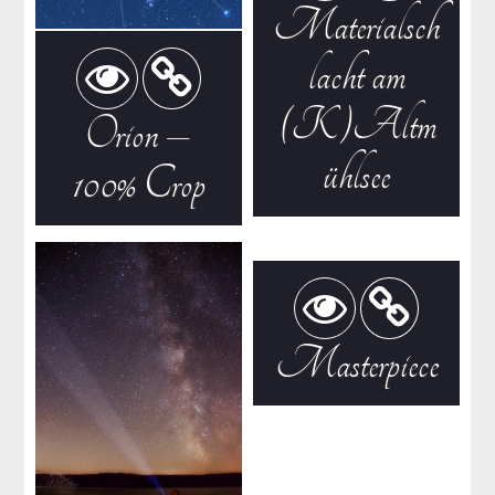
Materialsch
lacht am
(K)Altm
Orion –
ühlsee
100% Crop
Masterpiece