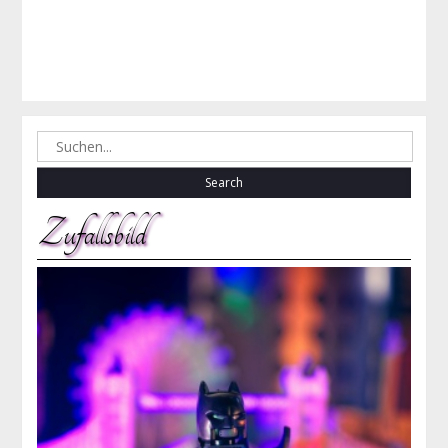
Search
for:
Zufallsbild