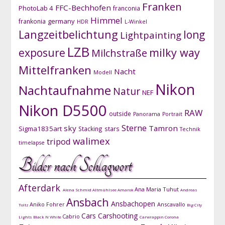
Franken
FFC-Bechhofen
PhotoLab 4
franconia
Himmel
germany
frankonia
HDR
L-Winkel
Langzeitbelichtung
long
Lightpainting
LZB
exposure
milky way
Milchstraße
Mittelfranken
Nacht
Modell
Nikon
Nachtaufnahme
Natur
NEF
Nikon D5500
RAW
outside
Panorama
Portrait
Sterne
sky
Tamron
Sigma1835art
Stacking
stars
Technik
walimex
tripod
timelapse
Bilder nach Schlagwort
Afterdark
Ana Maria Tuhut
Alena Schmid
Altmühlsee
Amarok
Andreas
Ansbach
Ansbachopen
Aniko Fohrer
Anscavallo
Toltz
Big City
Cars
Carshooting
Cabrio
Lights
Black N White
Carwrappin
Corona