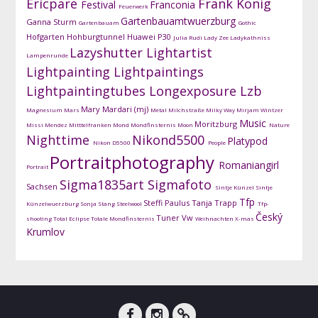
Ericpare
Frank König
Festival
Franconia
Feuerwerk
Gartenbauamtwuerzburg
Ganna Sturm
Gartenbauam
Gothic
Hofgarten
Hohburgtunnel
Huawei P30
Julia Rudi
Lady Zee
Ladykathniss
Lazyshutter
Lightartist
Lampenrunde
Lightpainting
Lightpaintings
Lightpaintingtubes
Longexposure
Lzb
Mary Mardari (mj)
Magnesium
Mars
Metal
Milchstraße
Milky Way
Mirjam Wintzer
Music
Moritzburg
Missi Mendez
Mitttelfranken
Mond
Mondfinsternis
Moon
Nature
Nighttime
Nikond5500
Platypod
Nikon D5500
People
Portraitphotography
Romaniangirl
Portrait
Sigma1835art
Sigmafoto
Sachsen
Sintje Künzel
Sintje
Tfp
Steffi Paulus
Tanja Trapp
Künzelwuerzburg
Sonja Stang
Steelwool
Tfp-
Český
Tuner
Vw
shooting
Total Eclipse
Totale Mondfinsternis
Weihnachten
X-mas
Krumlov