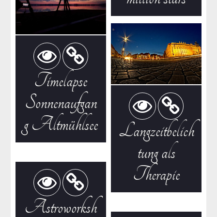
Timelapse
Sonnenaufgan
g Altmühlsee
Langzeitbelich
tung als
Therapie
Astroworksh