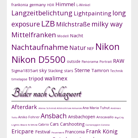
Himmel
germany
frankonia
HDR
L-Winkel
Langzeitbelichtung
long
Lightpainting
LZB
exposure
milky way
Milchstraße
Mittelfranken
Nacht
Modell
Nikon
Nachtaufnahme
Natur
NEF
Nikon D5500
RAW
outside
Panorama
Portrait
Sterne
sky
Tamron
Sigma1835art
Stacking
stars
Technik
walimex
tripod
timelapse
Bilder nach Schlagwort
Afterdark
Ana Maria Tuhut
Alena Schmid
Altmühlsee
Amarok
Andreas
Ansbach
Ansbachopen
Aniko Fohrer
Anscavallo
Toltz
Big City
Cars
Carshooting
Cabrio
Lights
Black N White
Carwrappin
Corona
Ericpare
Frank König
Festival
Franconia
Feuerwerk