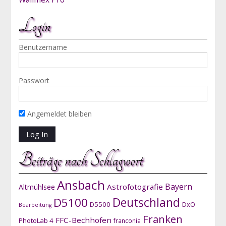
Login
Benutzername
Passwort
Angemeldet bleiben
Beiträge nach Schlagwort
Ansbach
Bayern
Astrofotografie
Altmühlsee
D5100
Deutschland
D5500
DxO
Bearbeitung
Franken
FFC-Bechhofen
PhotoLab 4
franconia