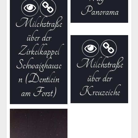
Panorama
Milchstraße
über der
Zirkelkappel
Milchstraße
Schwaighause
über der
n (Dentlein
Kreuzeiche
am Forst)