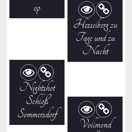
op
Hesselberg zu
Tage und zu
Nacht
Nightshot
Schloß
Sommersdorf
Vollmond