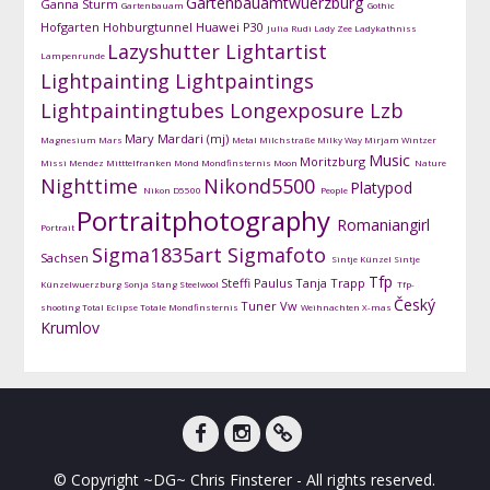
Gartenbauamtwuerzburg
Ganna Sturm
Gartenbauam
Gothic
Hofgarten
Hohburgtunnel
Huawei P30
Julia Rudi
Lady Zee
Ladykathniss
Lazyshutter
Lightartist
Lampenrunde
Lightpainting
Lightpaintings
Lightpaintingtubes
Longexposure
Lzb
Mary Mardari (mj)
Magnesium
Mars
Metal
Milchstraße
Milky Way
Mirjam Wintzer
Music
Moritzburg
Missi Mendez
Mitttelfranken
Mond
Mondfinsternis
Moon
Nature
Nighttime
Nikond5500
Platypod
Nikon D5500
People
Portraitphotography
Romaniangirl
Portrait
Sigma1835art
Sigmafoto
Sachsen
Sintje Künzel
Sintje
Tfp
Steffi Paulus
Tanja Trapp
Künzelwuerzburg
Sonja Stang
Steelwool
Tfp-
Český
Tuner
Vw
shooting
Total Eclipse
Totale Mondfinsternis
Weihnachten
X-mas
Krumlov
facebook
instagram
DG-
© Copyright ~DG~ Chris Finsterer - All rights reserved.