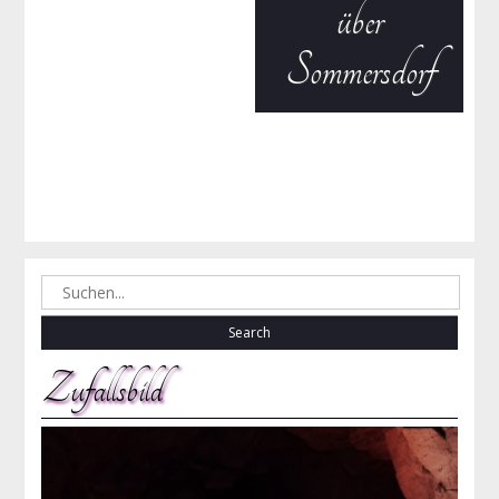
über
Sommersdorf
Search
for:
Zufallsbild