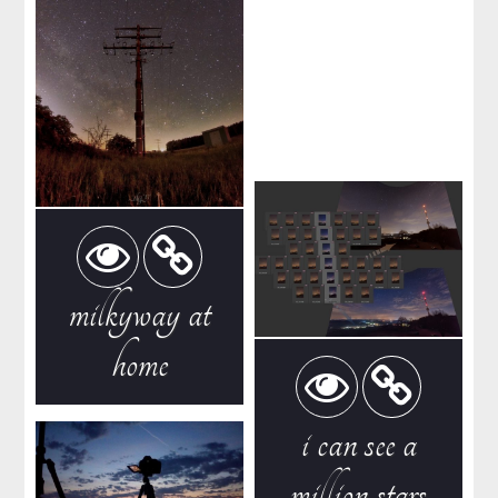
milkyway at
home
i can see a
million stars