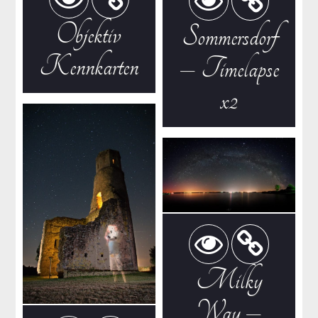
Objektiv
Sommersdorf
Kennkarten
– Timelapse
x2
Milky
Way –