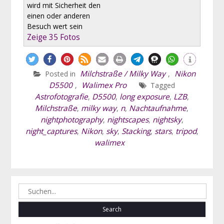
wird mit Sicherheit den
einen oder anderen
Besuch wert sein
Zeige 35 Fotos
Milchstraße / Milky Way
Nikon
Posted in
,
D5500
Walimex Pro
,
Tagged
Astrofotografie
D5500
long exposure
LZB
,
,
,
,
Milchstraße
milky way
n
Nachtaufnahme
,
,
,
,
nightphotography
nightscapes
nightsky
,
,
,
night_captures
Nikon
sky
Stacking
stars
tripod
,
,
,
,
,
,
walimex
Search
for: