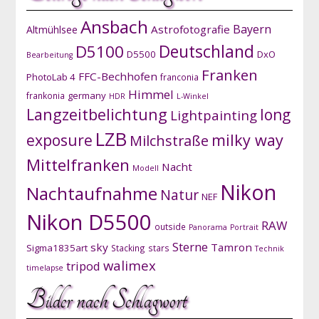
Ansbach
Bayern
Astrofotografie
Altmühlsee
D5100
Deutschland
D5500
DxO
Bearbeitung
Franken
FFC-Bechhofen
PhotoLab 4
franconia
Himmel
germany
frankonia
HDR
L-Winkel
Langzeitbelichtung
long
Lightpainting
LZB
exposure
milky way
Milchstraße
Mittelfranken
Nacht
Modell
Nikon
Nachtaufnahme
Natur
NEF
Nikon D5500
RAW
outside
Panorama
Portrait
Sterne
sky
Tamron
Sigma1835art
Stacking
stars
Technik
walimex
tripod
timelapse
Bilder nach Schlagwort