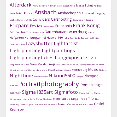
Afterdark
Ana Maria Tuhut
Alena Schmid
Altmühlsee
Amarok
Andreas
Ansbach
Ansbachopen
Aniko Fohrer
Anscavallo
Toltz
Big City
Cars
Carshooting
Cabrio
Lights
Black N White
Carwrappin
Corona
Ericpare
Frank König
Festival
Franconia
Feuerwerk
Gartenbauamtwuerzburg
Ganna Sturm
Gartenbauam
Gothic
Hofgarten
Hohburgtunnel
Huawei P30
Julia Rudi
Lady Zee
Ladykathniss
Lazyshutter
Lightartist
Lampenrunde
Lightpainting
Lightpaintings
Lightpaintingtubes
Longexposure
Lzb
Mary Mardari (mj)
Magnesium
Mars
Metal
Milchstraße
Milky Way
Mirjam Wintzer
Music
Moritzburg
Missi Mendez
Mitttelfranken
Mond
Mondfinsternis
Moon
Nature
Nighttime
Nikond5500
Platypod
Nikon D5500
People
Portraitphotography
Romaniangirl
Portrait
Sigma1835art
Sigmafoto
Sachsen
Sintje Künzel
Sintje
Tfp
Steffi Paulus
Tanja Trapp
Künzelwuerzburg
Sonja Stang
Steelwool
Tfp-
Český
Tuner
Vw
shooting
Total Eclipse
Totale Mondfinsternis
Weihnachten
X-mas
Krumlov