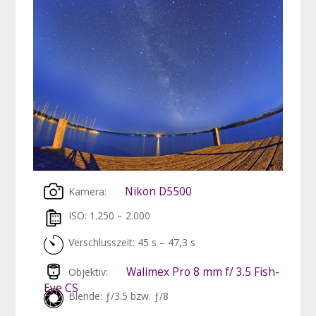
2
Nikon D5500
Kamera:
ISO: 1.250 – 2.000
Verschlusszeit: 45 s – 47,3 s
Walimex Pro 8 mm f/ 3.5 Fish-
Objektiv:
Eye CS
Blende: ƒ/3.5 bzw. ƒ/8