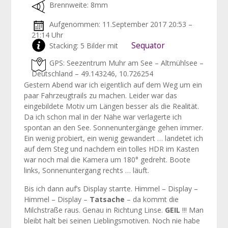
Brennweite: 8mm
Aufgenommen: 11.September 2017 20:53 –
21:14 Uhr
Sequator
Stacking: 5 Bilder mit
GPS: Seezentrum Muhr am See – Altmühlsee –
Deutschland – 49.143246, 10.726254
Gestern Abend war ich eigentlich auf dem Weg um ein
paar Fahrzeugtrails zu machen. Leider war das
eingebildete Motiv um Längen besser als die Realität.
Da ich schon mal in der Nähe war verlagerte ich
spontan an den See. Sonnenuntergänge gehen immer.
Ein wenig probiert, ein wenig gewandert … landetet ich
auf dem Steg und nachdem ein tolles HDR im Kasten
war noch mal die Kamera um 180° gedreht. Boote
links, Sonnenuntergang rechts … läuft.
Bis ich dann auf’s Display starrte. Himmel – Display –
Himmel – Display –
Tatsache
– da kommt die
Milchstraße raus. Genau in Richtung Linse.
GEIL
!!! Man
bleibt halt bei seinen Lieblingsmotiven. Noch nie habe