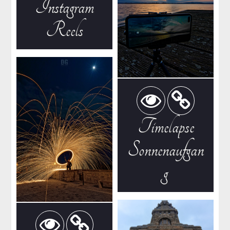
Instagram
Reels
Timelapse
Sonnenaufgan
g