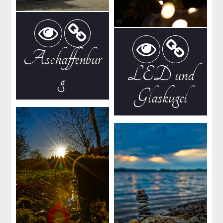
Aschaffenbur
LED und
g
Glaskugel