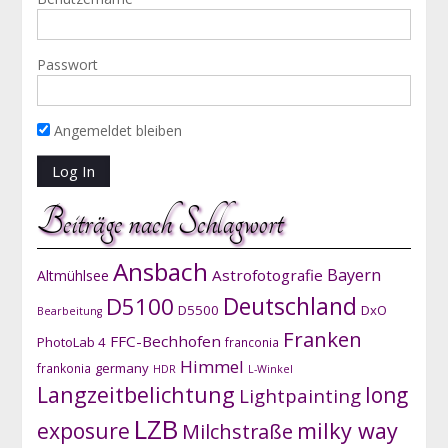
Passwort
Angemeldet bleiben
Beiträge nach Schlagwort
Ansbach
Bayern
Astrofotografie
Altmühlsee
D5100
Deutschland
D5500
DxO
Bearbeitung
Franken
FFC-Bechhofen
PhotoLab 4
franconia
Himmel
germany
frankonia
HDR
L-Winkel
Langzeitbelichtung
long
Lightpainting
LZB
exposure
milky way
Milchstraße