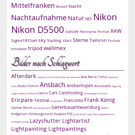
Mittelfranken
Nacht
Modell
Nikon
Nachtaufnahme
Natur
NEF
Nikon D5500
RAW
outside
Panorama
Portrait
Sterne
sky
Tamron
Sigma1835art
Stacking
stars
Technik
walimex
tripod
timelapse
Bilder nach Schlagwort
Afterdark
Ana Maria Tuhut
Alena Schmid
Altmühlsee
Amarok
Andreas
Ansbach
Ansbachopen
Aniko Fohrer
Anscavallo
Toltz
Big City
Cars
Carshooting
Cabrio
Lights
Black N White
Carwrappin
Corona
Ericpare
Frank König
Festival
Franconia
Feuerwerk
Gartenbauamtwuerzburg
Ganna Sturm
Gartenbauam
Gothic
Hofgarten
Hohburgtunnel
Huawei P30
Julia Rudi
Lady Zee
Ladykathniss
Lazyshutter
Lightartist
Lampenrunde
Lightpainting
Lightpaintings