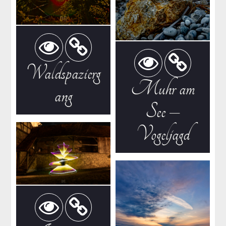
Waldspazierg
Muhr am
ang
See –
Vogeljagd