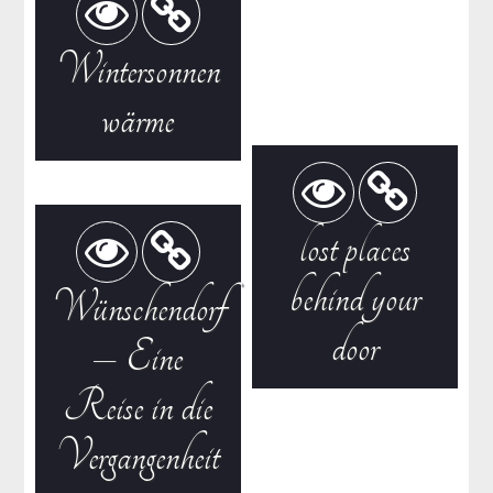
Wintersonnen
wärme
lost places
behind your
Wünschendorf
door
– Eine
Reise in die
Vergangenheit