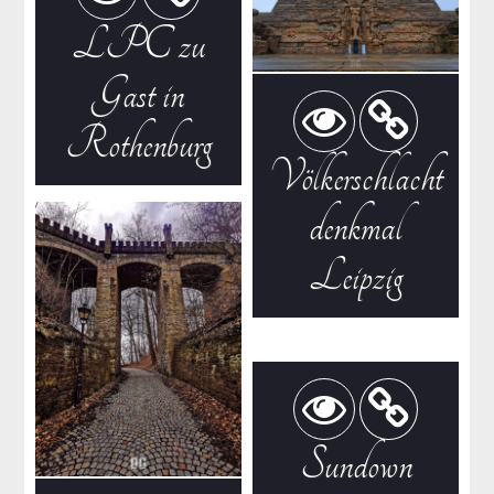
LPC zu
Gast in
Rothenburg
Völkerschlacht
denkmal
Leipzig
Sundown