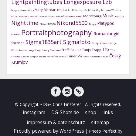
Lightpaintingtubes
Longexposure
Lzb
Mary Mardari (mj)
Magnesium
Mars
Metal
Milchstraße
Milky Way
Mirjam Wintzer
Music
Moritzburg
Missi Mendez
Mitttelfranken
Mond
Mondfinsternis
Moon
Nature
Nighttime
Nikond5500
Platypod
Nikon D5500
People
Portraitphotography
Romaniangirl
Portrait
Sigma1835art
Sigmafoto
Sachsen
Sintje Künzel
Sintje
Tfp
Steffi Paulus
Tanja Trapp
Künzelwuerzburg
Sonja Stang
Steelwool
Tfp-
Český
Tuner
Vw
shooting
Total Eclipse
Totale Mondfinsternis
Weihnachten
X-mas
Krumlov
facebook
instagram
DG-
© Copyright ~DG~ Chris Finsterer - All rights reserved.
Shots
instagram
DG-Shots.de
shop
links
impressum & datenschutz
sitemap
Proudly powered by WordPress
|
Photo Perfect by