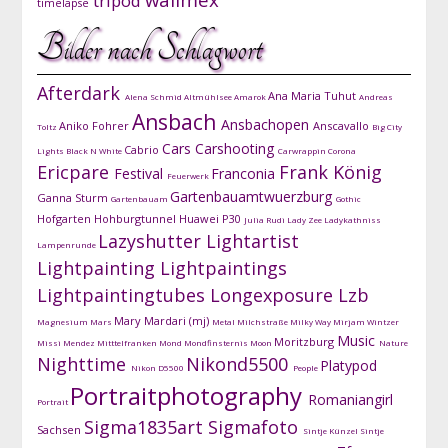
tripod
timelapse
Bilder nach Schlagwort
Afterdark
Ana Maria Tuhut
Alena Schmid
Altmühlsee
Amarok
Andreas
Ansbach
Ansbachopen
Aniko Fohrer
Anscavallo
Toltz
Big City
Cars
Carshooting
Cabrio
Lights
Black N White
Carwrappin
Corona
Ericpare
Frank König
Festival
Franconia
Feuerwerk
Gartenbauamtwuerzburg
Ganna Sturm
Gartenbauam
Gothic
Hofgarten
Hohburgtunnel
Huawei P30
Julia Rudi
Lady Zee
Ladykathniss
Lazyshutter
Lightartist
Lampenrunde
Lightpainting
Lightpaintings
Lightpaintingtubes
Longexposure
Lzb
Mary Mardari (mj)
Magnesium
Mars
Metal
Milchstraße
Milky Way
Mirjam Wintzer
Music
Moritzburg
Missi Mendez
Mitttelfranken
Mond
Mondfinsternis
Moon
Nature
Nighttime
Nikond5500
Platypod
Nikon D5500
People
Portraitphotography
Romaniangirl
Portrait
Sigma1835art
Sigmafoto
Sachsen
Sintje Künzel
Sintje