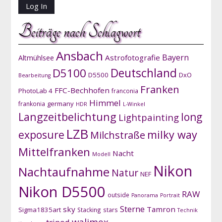
Beiträge nach Schlagwort
Ansbach
Bayern
Astrofotografie
Altmühlsee
D5100
Deutschland
D5500
DxO
Bearbeitung
Franken
FFC-Bechhofen
PhotoLab 4
franconia
Himmel
germany
frankonia
HDR
L-Winkel
Langzeitbelichtung
long
Lightpainting
LZB
exposure
milky way
Milchstraße
Mittelfranken
Nacht
Modell
Nikon
Nachtaufnahme
Natur
NEF
Nikon D5500
RAW
outside
Panorama
Portrait
Sterne
sky
Tamron
Sigma1835art
Stacking
stars
Technik
walimex