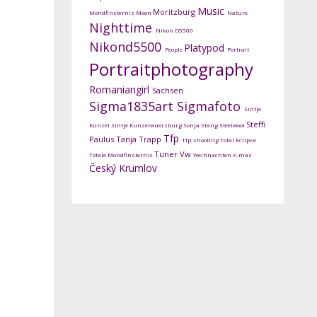
Music
Moritzburg
Mondfinsternis
Moon
Nature
Nighttime
Nikon D5500
Nikond5500
Platypod
People
Portrait
Portraitphotography
Romaniangirl
Sachsen
Sigma1835art
Sigmafoto
Sintje
Steffi
Künzel
Sintje Künzelwuerzburg
Sonja Stang
Steelwool
Tfp
Paulus
Tanja Trapp
Tfp-shooting
Total Eclipse
Tuner
Vw
Totale Mondfinsternis
Weihnachten
X-mas
Český Krumlov