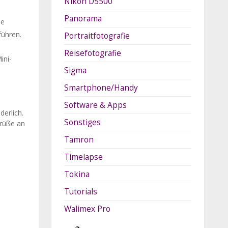
Nikon D5500
Panorama
ie
führen.
Portraitfotografie
Reisefotografie
ini-
Sigma
Smartphone/Handy
Software & Apps
erlich.
Sonstiges
Grüße an
Tamron
Timelapse
Tokina
Tutorials
Walimex Pro