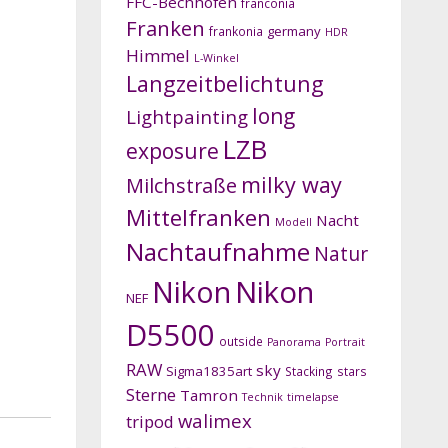
FFC-Bechhofen
franconia
Franken
germany
frankonia
HDR
Himmel
L-Winkel
Langzeitbelichtung
long
Lightpainting
LZB
exposure
milky way
Milchstraße
Mittelfranken
Nacht
Modell
Nachtaufnahme
Natur
Nikon
Nikon
NEF
D5500
outside
Panorama
Portrait
RAW
sky
Sigma1835art
Stacking
stars
Sterne
Tamron
Technik
timelapse
walimex
tripod