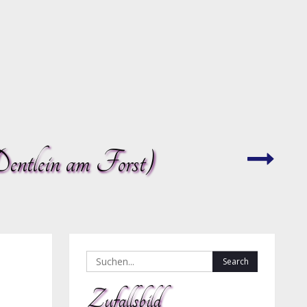
entlein am Forst)
Somme
–
Timel
x2
Search
for:
Zufallsbild