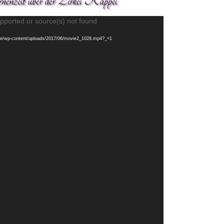
nenzelt über der Zirkel Kappel
Video-
pported or source(s) not found
Player
ls.de/wp-content/uploads/2017/06/movie2_1028.mp4?_=1