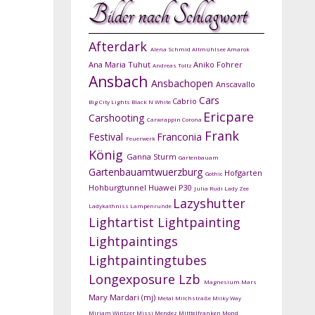
Bilder nach Schlagwort
Afterdark
Alena Schmid
Altmühlsee
Amarok
Ana Maria Tuhut
Aniko Fohrer
Andreas Toltz
Ansbach
Ansbachopen
Anscavallo
Cars
Cabrio
Big City Lights
Black N White
Ericpare
Carshooting
Carwrappin
Corona
Frank
Festival
Franconia
Feuerwerk
König
Ganna Sturm
Gartenbauam
Gartenbauamtwuerzburg
Hofgarten
Gothic
Hohburgtunnel
Huawei P30
Julia Rudi
Lady Zee
Lazyshutter
Ladykathniss
Lampenrunde
Lightartist
Lightpainting
Lightpaintings
Lightpaintingtubes
Longexposure
Lzb
Magnesium
Mars
Mary Mardari (mj)
Metal
Milchstraße
Milky Way
Mirjam Wintzer
Missi Mendez
Mitttelfranken
Mond