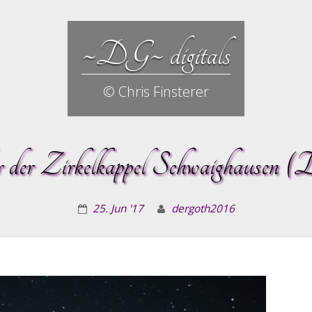
~DG~ digitals
© Chris Finsterer
 der Zirkelkappel Schwaighausen (D
25. Jun '17
dergoth2016