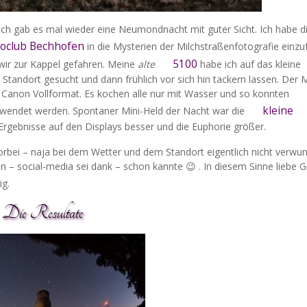
lich gab es mal wieder eine Neumondnacht mit guter Sicht. Ich habe d
toclub Bechhofen
in die Mysterien der Milchstraßenfotografie einzu
5100
wir zur Kappel gefahren. Meine
alte
habe ich auf das kleine
Standort gesucht und dann frühlich vor sich hin tackern lassen. Der M
anon Vollformat. Es kochen alle nur mit Wasser und so konnten
kleine
ewendet werden. Spontaner Mini-Held der Nacht war die
rgebnisse auf den Displays besser und die Euphorie größer.
rbei – naja bei dem Wetter und dem Standort eigentlich nicht verwund
n – social-media sei dank – schon kannte 😉 . In diesem Sinne liebe 
ig.
Die Resultate