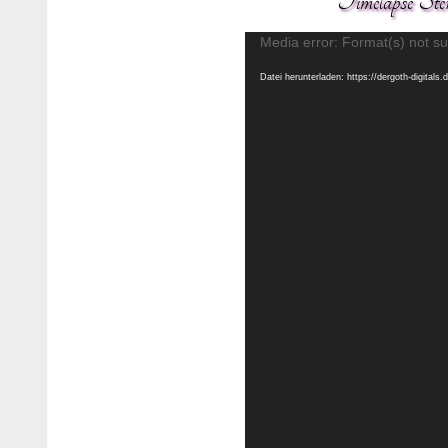
Timelapse Ster
Media error: Format(s) not su
Datei herunterladen: https://dergoth-digita