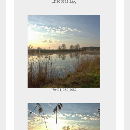
ccDSC_3622_2.jpg
170401_DSC_1082