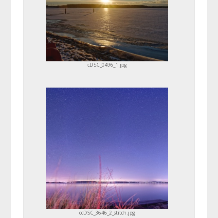
cDSC_0496_1.jpg
ccDSC_3646_2_stitch.jpg