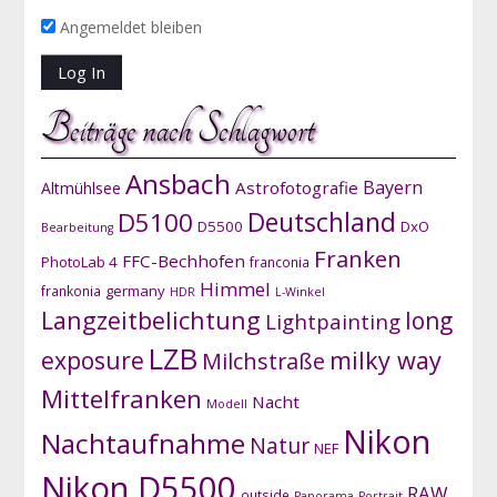
Angemeldet bleiben
Beiträge nach Schlagwort
Ansbach
Bayern
Astrofotografie
Altmühlsee
D5100
Deutschland
D5500
DxO
Bearbeitung
Franken
FFC-Bechhofen
PhotoLab 4
franconia
Himmel
germany
frankonia
HDR
L-Winkel
Langzeitbelichtung
long
Lightpainting
LZB
exposure
milky way
Milchstraße
Mittelfranken
Nacht
Modell
Nikon
Nachtaufnahme
Natur
NEF
Nikon D5500
RAW
outside
Panorama
Portrait