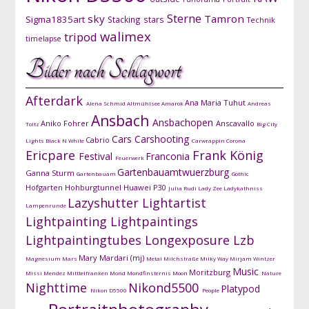
Sterne
sky
Tamron
Sigma1835art
Stacking
stars
Technik
walimex
tripod
timelapse
Bilder nach Schlagwort
Afterdark
Ana Maria Tuhut
Alena Schmid
Altmühlsee
Amarok
Andreas
Ansbach
Ansbachopen
Aniko Fohrer
Anscavallo
Toltz
Big City
Cars
Carshooting
Cabrio
Lights
Black N White
Carwrappin
Corona
Ericpare
Frank König
Festival
Franconia
Feuerwerk
Gartenbauamtwuerzburg
Ganna Sturm
Gartenbauam
Gothic
Hofgarten
Hohburgtunnel
Huawei P30
Julia Rudi
Lady Zee
Ladykathniss
Lazyshutter
Lightartist
Lampenrunde
Lightpainting
Lightpaintings
Lightpaintingtubes
Longexposure
Lzb
Mary Mardari (mj)
Magnesium
Mars
Metal
Milchstraße
Milky Way
Mirjam Wintzer
Music
Moritzburg
Missi Mendez
Mitttelfranken
Mond
Mondfinsternis
Moon
Nature
Nighttime
Nikond5500
Platypod
Nikon D5500
People