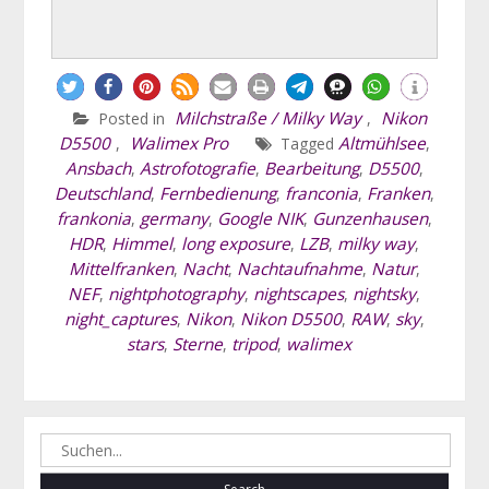
Milchstraße / Milky Way
Nikon
Posted in
,
D5500
Walimex Pro
Altmühlsee
,
Tagged
,
Ansbach
Astrofotografie
Bearbeitung
D5500
,
,
,
,
Deutschland
Fernbedienung
franconia
Franken
,
,
,
,
frankonia
germany
Google NIK
Gunzenhausen
,
,
,
,
HDR
Himmel
long exposure
LZB
milky way
,
,
,
,
,
Mittelfranken
Nacht
Nachtaufnahme
Natur
,
,
,
,
NEF
nightphotography
nightscapes
nightsky
,
,
,
,
night_captures
Nikon
Nikon D5500
RAW
sky
,
,
,
,
,
stars
Sterne
tripod
walimex
,
,
,
Search
for: