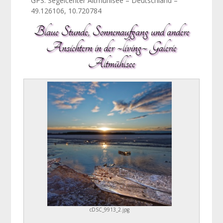
GPS: Segelcenter Altmühlsee – Deutschland –
49.126106, 10.720784
Blaue Stunde, Sonnenaufgang und andere
Ansichtern in der ~living~ Galerie
Altmühlsee
cDSC_9913_2.jpg