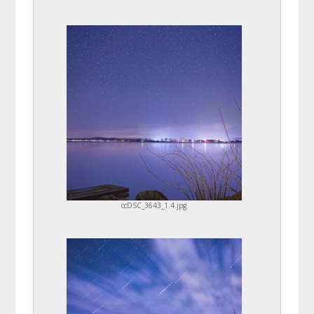
ccDSC_3643_1.4.jpg