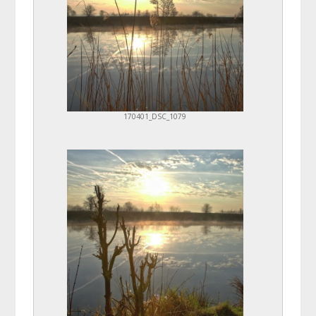
170401_DSC_1079