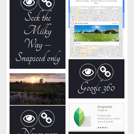
Seek the
Milky
Way –
Snapseed only
Google 360
Neues vom