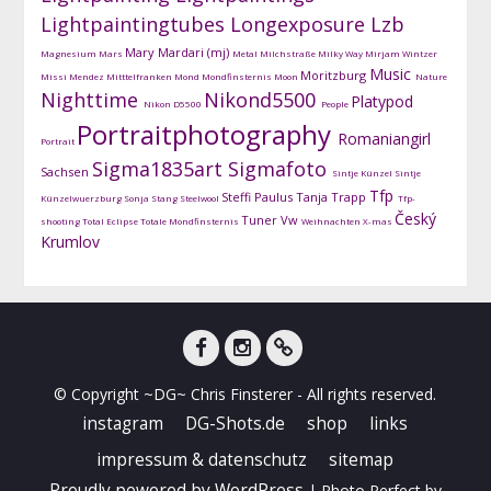
Lightpaintingtubes
Longexposure
Lzb
Mary Mardari (mj)
Magnesium
Mars
Metal
Milchstraße
Milky Way
Mirjam Wintzer
Music
Moritzburg
Missi Mendez
Mitttelfranken
Mond
Mondfinsternis
Moon
Nature
Nighttime
Nikond5500
Platypod
Nikon D5500
People
Portraitphotography
Romaniangirl
Portrait
Sigma1835art
Sigmafoto
Sachsen
Sintje Künzel
Sintje
Tfp
Steffi Paulus
Tanja Trapp
Künzelwuerzburg
Sonja Stang
Steelwool
Tfp-
Český
Tuner
Vw
shooting
Total Eclipse
Totale Mondfinsternis
Weihnachten
X-mas
Krumlov
facebook
instagram
DG-
© Copyright ~DG~ Chris Finsterer - All rights reserved.
Shots
instagram
DG-Shots.de
shop
links
impressum & datenschutz
sitemap
Proudly powered by WordPress
|
Photo Perfect by