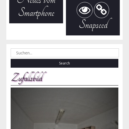
Smartphone
Snapseed
Search
for:
Zufallsbild