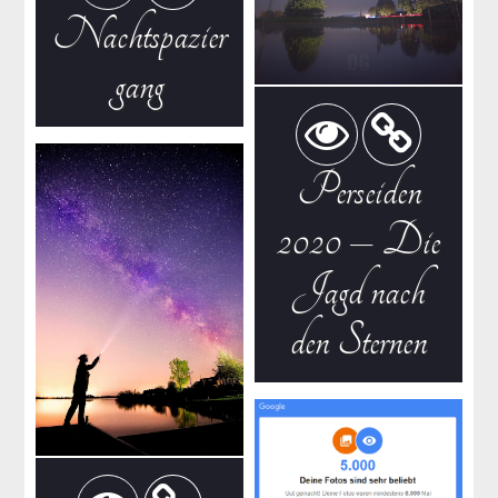
Nachtspazier
gang
Perseiden
2020 – Die
Jagd nach
den Sternen