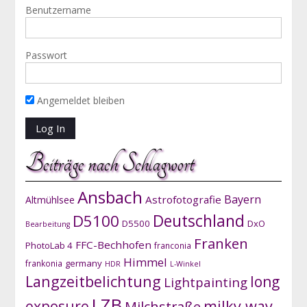
Benutzername
Passwort
Angemeldet bleiben
Beiträge nach Schlagwort
Ansbach
Bayern
Astrofotografie
Altmühlsee
D5100
Deutschland
D5500
DxO
Bearbeitung
Franken
FFC-Bechhofen
PhotoLab 4
franconia
Himmel
germany
frankonia
HDR
L-Winkel
Langzeitbelichtung
long
Lightpainting
LZB
exposure
milky way
Milchstraße