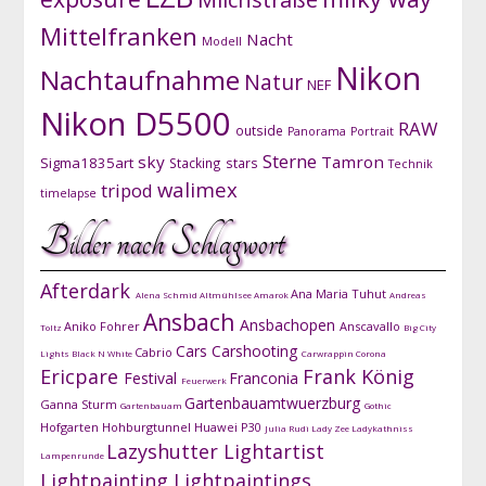
Mittelfranken
Nacht
Modell
Nikon
Nachtaufnahme
Natur
NEF
Nikon D5500
RAW
outside
Panorama
Portrait
Sterne
sky
Tamron
Sigma1835art
Stacking
stars
Technik
walimex
tripod
timelapse
Bilder nach Schlagwort
Afterdark
Ana Maria Tuhut
Alena Schmid
Altmühlsee
Amarok
Andreas
Ansbach
Ansbachopen
Aniko Fohrer
Anscavallo
Toltz
Big City
Cars
Carshooting
Cabrio
Lights
Black N White
Carwrappin
Corona
Ericpare
Frank König
Festival
Franconia
Feuerwerk
Gartenbauamtwuerzburg
Ganna Sturm
Gartenbauam
Gothic
Hofgarten
Hohburgtunnel
Huawei P30
Julia Rudi
Lady Zee
Ladykathniss
Lazyshutter
Lightartist
Lampenrunde
Lightpainting
Lightpaintings