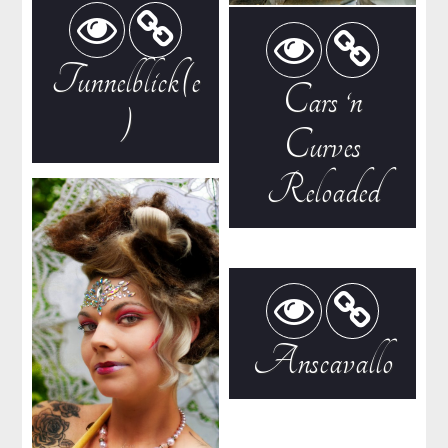
Tunnelblick(e
Cars ‘n
)
Curves
Reloaded
Anscavallo