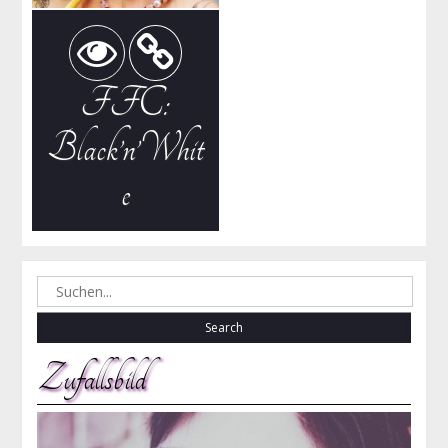
FFC:
Black’n’Whit
e
Search
for:
Zufallsbild