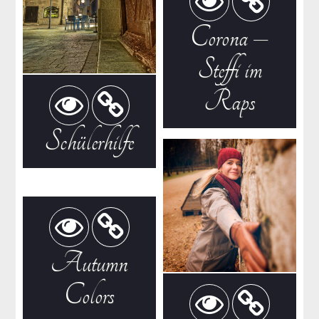
Corona –
Steffi im
Raps
Schülerhilfe
Autumn
Colors