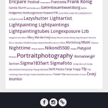
Ericpare
Frank König
Festival
Franconia
Feuerwerk
Gartenbauamtwuerzburg
Ganna Sturm
Gartenbauam
Gothic
Hofgarten
Hohburgtunnel
Huawei P30
Julia Rudi
Lady Zee
Ladykathniss
Lazyshutter
Lightartist
Lampenrunde
Lightpainting
Lightpaintings
Lightpaintingtubes
Longexposure
Lzb
Mary Mardari (mj)
Magnesium
Mars
Metal
Milchstraße
Milky Way
Mirjam Wintzer
Music
Moritzburg
Missi Mendez
Mitttelfranken
Mond
Mondfinsternis
Moon
Nature
Nighttime
Nikond5500
Platypod
Nikon D5500
People
Portraitphotography
Romaniangirl
Portrait
Sigma1835art
Sigmafoto
Sachsen
Sintje Künzel
Sintje
Tfp
Steffi Paulus
Tanja Trapp
Künzelwuerzburg
Sonja Stang
Steelwool
Tfp-
Český
Tuner
Vw
shooting
Total Eclipse
Totale Mondfinsternis
Weihnachten
X-mas
Krumlov