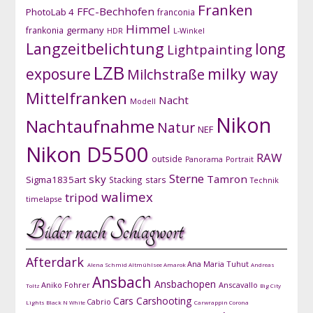
Franken
FFC-Bechhofen
PhotoLab 4
franconia
Himmel
germany
frankonia
HDR
L-Winkel
Langzeitbelichtung
long
Lightpainting
LZB
exposure
milky way
Milchstraße
Mittelfranken
Nacht
Modell
Nikon
Nachtaufnahme
Natur
NEF
Nikon D5500
RAW
outside
Panorama
Portrait
Sterne
sky
Tamron
Sigma1835art
Stacking
stars
Technik
walimex
tripod
timelapse
Bilder nach Schlagwort
Afterdark
Ana Maria Tuhut
Alena Schmid
Altmühlsee
Amarok
Andreas
Ansbach
Ansbachopen
Aniko Fohrer
Anscavallo
Toltz
Big City
Cars
Carshooting
Cabrio
Lights
Black N White
Carwrappin
Corona