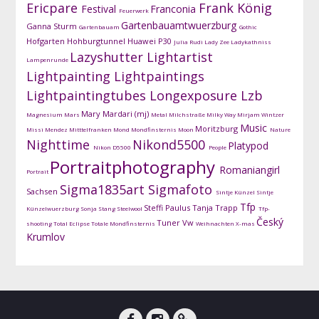
Ericpare
Frank König
Festival
Franconia
Feuerwerk
Gartenbauamtwuerzburg
Ganna Sturm
Gartenbauam
Gothic
Hofgarten
Hohburgtunnel
Huawei P30
Julia Rudi
Lady Zee
Ladykathniss
Lazyshutter
Lightartist
Lampenrunde
Lightpainting
Lightpaintings
Lightpaintingtubes
Longexposure
Lzb
Mary Mardari (mj)
Magnesium
Mars
Metal
Milchstraße
Milky Way
Mirjam Wintzer
Music
Moritzburg
Missi Mendez
Mitttelfranken
Mond
Mondfinsternis
Moon
Nature
Nighttime
Nikond5500
Platypod
Nikon D5500
People
Portraitphotography
Romaniangirl
Portrait
Sigma1835art
Sigmafoto
Sachsen
Sintje Künzel
Sintje
Tfp
Steffi Paulus
Tanja Trapp
Künzelwuerzburg
Sonja Stang
Steelwool
Tfp-
Český
Tuner
Vw
shooting
Total Eclipse
Totale Mondfinsternis
Weihnachten
X-mas
Krumlov