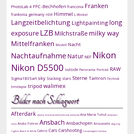
Franken
FFC-Bechhofen
PhotoLab 4
franconia
Himmel
germany
frankonia
HDR
L-Winkel
Langzeitbelichtung
long
Lightpainting
LZB
exposure
milky way
Milchstraße
Mittelfranken
Nacht
Modell
Nikon
Nachtaufnahme
Natur
NEF
Nikon D5500
RAW
outside
Panorama
Portrait
Sterne
sky
Tamron
Sigma1835art
Stacking
stars
Technik
walimex
tripod
timelapse
Bilder nach Schlagwort
Afterdark
Ana Maria Tuhut
Alena Schmid
Altmühlsee
Amarok
Andreas
Ansbach
Ansbachopen
Aniko Fohrer
Anscavallo
Toltz
Big City
Cars
Carshooting
Cabrio
Lights
Black N White
Carwrappin
Corona