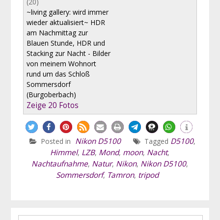
(20)
~living gallery: wird immer
wieder aktualisiert~ HDR
am Nachmittag zur
Blauen Stunde, HDR und
Stacking zur Nacht - Bilder
von meinem Wohnort
rund um das Schloß
Sommersdorf
(Burgoberbach)
Zeige 20 Fotos
Nikon D5100
D5100
Posted in
Tagged
,
Himmel
LZB
Mond
moon
Nacht
,
,
,
,
,
Nachtaufnahme
Natur
Nikon
Nikon D5100
,
,
,
,
Sommersdorf
Tamron
tripod
,
,
Search