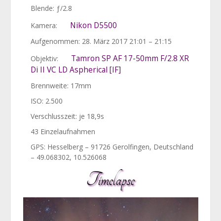
Blende: ƒ/2.8
Nikon D5500
Kamera:
Aufgenommen: 28. März 2017 21:01 – 21:15
Tamron SP AF 17-50mm F/2.8 XR
Objektiv:
Di II VC LD Aspherical [IF]
Brennweite: 17mm
ISO: 2.500
Verschlusszeit: je 18,9s
43 Einzelaufnahmen
GPS: Hesselberg – 91726 Gerolfingen, Deutschland
– 49.068302, 10.526068
Timelapse
Video-