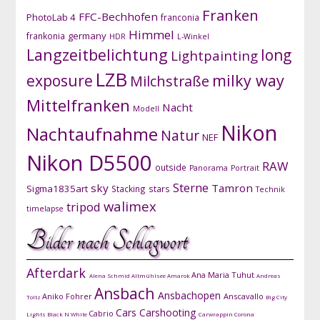
Franken
FFC-Bechhofen
PhotoLab 4
franconia
Himmel
germany
frankonia
HDR
L-Winkel
Langzeitbelichtung
long
Lightpainting
LZB
exposure
milky way
Milchstraße
Mittelfranken
Nacht
Modell
Nikon
Nachtaufnahme
Natur
NEF
Nikon D5500
RAW
outside
Panorama
Portrait
Sterne
sky
Tamron
Sigma1835art
Stacking
stars
Technik
walimex
tripod
timelapse
Bilder nach Schlagwort
Afterdark
Ana Maria Tuhut
Alena Schmid
Altmühlsee
Amarok
Andreas
Ansbach
Ansbachopen
Aniko Fohrer
Anscavallo
Toltz
Big City
Cars
Carshooting
Cabrio
Lights
Black N White
Carwrappin
Corona