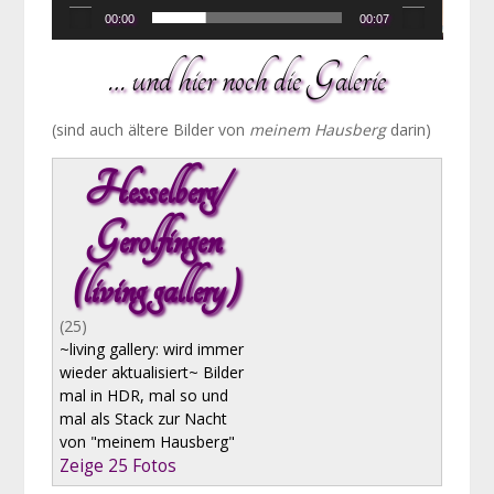
00:00
00:07
… und hier noch die Galerie
(sind auch ältere Bilder von
meinem Hausberg
darin)
Hesselberg/
Gerolfingen
(living gallery)
(25)
~living gallery: wird immer
wieder aktualisiert~ Bilder
mal in HDR, mal so und
mal als Stack zur Nacht
von "meinem Hausberg"
Zeige 25 Fotos