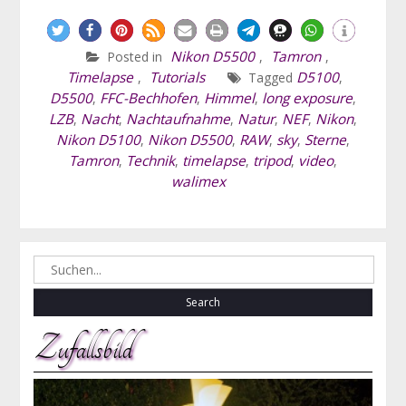
Nikon D5500
Tamron
Posted in
,
,
Timelapse
Tutorials
D5100
,
Tagged
,
D5500
FFC-Bechhofen
Himmel
long exposure
,
,
,
,
LZB
Nacht
Nachtaufnahme
Natur
NEF
Nikon
,
,
,
,
,
,
Nikon D5100
Nikon D5500
RAW
sky
Sterne
,
,
,
,
,
Tamron
Technik
timelapse
tripod
video
,
,
,
,
,
walimex
Search
for:
Zufallsbild