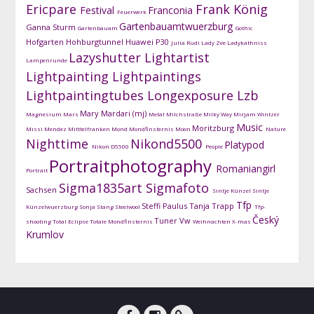
Ericpare
Frank König
Festival
Franconia
Feuerwerk
Gartenbauamtwuerzburg
Ganna Sturm
Gartenbauam
Gothic
Hofgarten
Hohburgtunnel
Huawei P30
Julia Rudi
Lady Zee
Ladykathniss
Lazyshutter
Lightartist
Lampenrunde
Lightpainting
Lightpaintings
Lightpaintingtubes
Longexposure
Lzb
Mary Mardari (mj)
Magnesium
Mars
Metal
Milchstraße
Milky Way
Mirjam Wintzer
Music
Moritzburg
Missi Mendez
Mitttelfranken
Mond
Mondfinsternis
Moon
Nature
Nighttime
Nikond5500
Platypod
Nikon D5500
People
Portraitphotography
Romaniangirl
Portrait
Sigma1835art
Sigmafoto
Sachsen
Sintje Künzel
Sintje
Tfp
Steffi Paulus
Tanja Trapp
Künzelwuerzburg
Sonja Stang
Steelwool
Tfp-
Český
Tuner
Vw
shooting
Total Eclipse
Totale Mondfinsternis
Weihnachten
X-mas
Krumlov