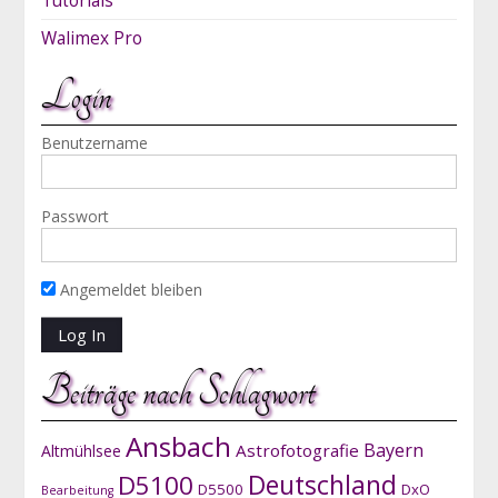
Tutorials
Walimex Pro
Login
Benutzername
Passwort
Angemeldet bleiben
Beiträge nach Schlagwort
Ansbach
Bayern
Astrofotografie
Altmühlsee
D5100
Deutschland
D5500
DxO
Bearbeitung