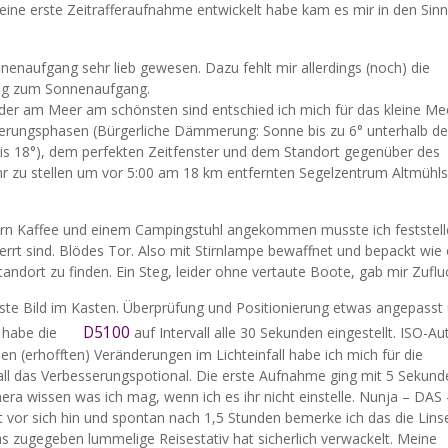
ine erste Zeitrafferaufnahme entwickelt habe kam es mir in den Sinn
enaufgang sehr lieb gewesen. Dazu fehlt mir allerdings (noch) die
ng zum Sonnenaufgang.
er am Meer am schönsten sind entschied ich mich für das kleine M
erungsphasen (Bürgerliche Dämmerung: Sonne bis zu 6° unterhalb d
bis 18°), dem perfekten Zeitfenster und dem Standort gegenüber des
r zu stellen um vor 5:00 am 18 km entfernten Segelzentrum Altmühl
ern Kaffee und einem Campingstuhl angekommen musste ich feststell
rt sind. Blödes Tor. Also mit Stirnlampe bewaffnet und bepackt wie 
ndort zu finden. Ein Steg, leider ohne vertaute Boote, gab mir Zuflu
rste Bild im Kasten. Überprüfung und Positionierung etwas angepasst 
D5100
 habe die
auf Intervall alle 30 Sekunden eingestellt. ISO-A
n (erhofften) Veränderungen im Lichteinfall habe ich mich für die
Fall das Verbesserungspotional. Die erste Aufnahme ging mit 5 Sekund
ra wissen was ich mag, wenn ich es ihr nicht einstelle. Nunja – DAS
rt vor sich hin und spontan nach 1,5 Stunden bemerke ich das die Lins
as zugegeben lummelige Reisestativ hat sicherlich verwackelt. Meine