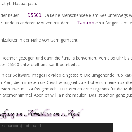
tätigt. Naaaaajaaa.
D5500
 der neuen
. Da keine Menschenseele am See unterwegs w
Tamron
ue Stunde in anderen Motiven mit dem
einzufangen. Um 7
lzuleiter in der Nähe von Gern gemacht.
 Rechner gezogen und dann die *.NEFs konvertiert. Von 8:35 Uhr bis 
er D5500 entwickelt und sanft bearbeitet.
s) in der Software ImagesToVideo eingestellt. Die umgehende Publikat
n Plan, die mir rieten die Geschwindigkeit zu erhöhen um einen sanft
sion zwei mit 24 fps gemacht. Das ernüchterne Ergebnis für die Müh
ternenhimmel. Aber ich will ja nicht maulen. Das ist schon ganz gu
aufgang am Altmühlsee am 1.April
Video-
or source(s) not found
Player