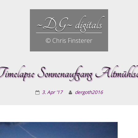
~DG~ digitals
© Chris Finsterer
imelapse Sonnenaufgang Altmühls
3. Apr '17
dergoth2016