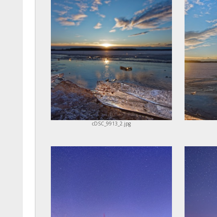
cDSC_9913_2.jpg