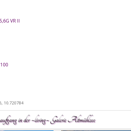
,6G VR II
5100
6, 10.720784
ufgang in der ~living~ Galerie Altmühlsee