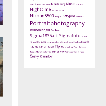
Music
Moritzburg
Mondfinsternis
Moon
Nature
Nighttime
Nikon D5500
Nikond5500
Platypod
People
Portrait
Portraitphotography
Romaniangirl
Sachsen
Sigma1835art
Sigmafoto
Sintje
Steffi
Künzel
Sintje Künzelwuerzburg
Sonja Stang
Steelwool
Tfp
Paulus
Tanja Trapp
Tfp-shooting
Total Eclipse
Tuner
Vw
Totale Mondfinsternis
Weihnachten
X-mas
Český Krumlov