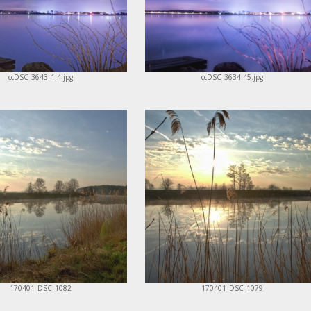
ccDSC_3643_1.4.jpg
ccDSC_3634-45.jpg
170401_DSC_1082
170401_DSC_1079