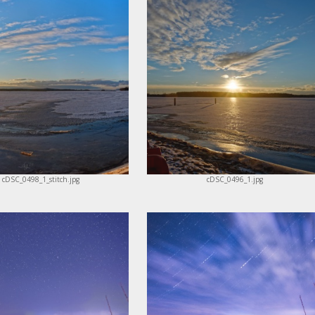
cDSC_0498_1_stitch.jpg
cDSC_0496_1.jpg