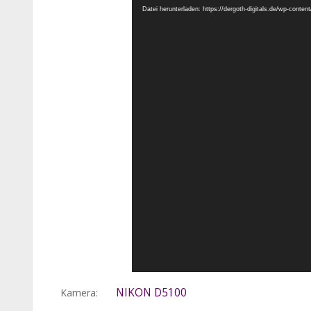
Datei herunterladen: https://dergoth-digitals.de/wp-con
NIKON D5100
Kamera: