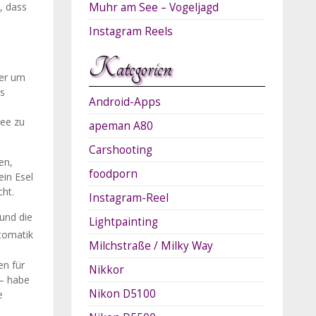
, dass
Muhr am See – Vogeljagd
Instagram Reels
Kategorien
eer um
es
Android-Apps
see zu
apeman A80
Carshooting
en,
foodporn
ein Esel
cht.
Instagram-Reel
und die
Lightpainting
utomatik
Milchstraße / Milky Way
en für
Nikkor
 – habe
Nikon D5100
e