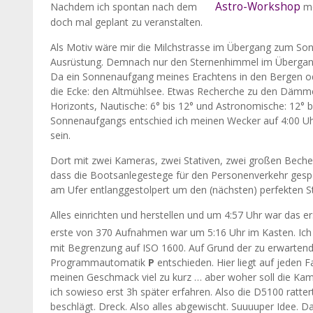
Astro-Workshop
Nachdem ich spontan nach dem
me
doch mal geplant zu veranstalten.
Als Motiv wäre mir die Milchstrasse im Übergang zum Sonn
Ausrüstung. Demnach nur den Sternenhimmel im Überga
Da ein Sonnenaufgang meines Erachtens in den Bergen od
die Ecke: den Altmühlsee. Etwas Recherche zu den Dämm
Horizonts, Nautische: 6° bis 12° und Astronomische: 12° 
Sonnenaufgangs entschied ich meinen Wecker auf 4:00 Uh
sein.
Dort mit zwei Kameras, zwei Stativen, zwei großen Bech
dass die Bootsanlegestege für den Personenverkehr gesper
am Ufer entlanggestolpert um den (nächsten) perfekten Sta
Alles einrichten und herstellen und um 4:57 Uhr war das e
erste von 370 Aufnahmen war um 5:16 Uhr im Kasten. Ich
mit Begrenzung auf ISO 1600. Auf Grund der zu erwartende
Programmautomatik
P
entschieden. Hier liegt auf jeden 
meinen Geschmack viel zu kurz … aber woher soll die Kame
ich sowieso erst 3h später erfahren. Also die D5100 ratte
beschlägt. Dreck. Also alles abgewischt. Suuuuper Idee. D