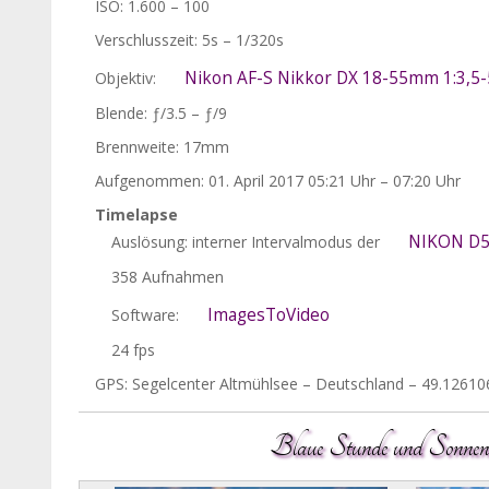
ISO: 1.600 – 100
Verschlusszeit: 5s – 1/320s
Nikon AF-S Nikkor DX 18-55mm 1:3,5-5
Objektiv:
Blende: ƒ/3.5 – ƒ/9
Brennweite: 17mm
Aufgenommen: 01. April 2017 05:21 Uhr – 07:20 Uhr
Timelapse
NIKON D
Auslösung: interner Intervalmodus der
358 Aufnahmen
ImagesToVideo
Software:
24 fps
GPS: Segelcenter Altmühlsee – Deutschland – 49.12610
Blaue Stunde und Sonnena