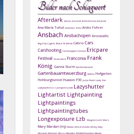
Bilder nach Schlagwort
Afterdark
Alena Schmid
Altmühlsee
Amarok
Ana Maria Tuhut
Aniko Fohrer
Andreas Toltz
Ansbach
Ansbachopen
Anscavallo
Cars
Cabrio
Big City Lights
Black N White
Ericpare
Carshooting
Carwrappin
Corona
Frank
Festival
Franconia
Feuerwerk
König
Ganna Sturm
Gartenbauam
Gartenbauamtwuerzburg
Hofgarten
Gothic
Hohburgtunnel
Huawei P30
Julia Rudi
Lady Zee
Lazyshutter
Ladykathniss
Lampenrunde
Lightartist
Lightpainting
Lightpaintings
Lightpaintingtubes
Longexposure
Lzb
Magnesium
Mars
Mary Mardari (mj)
Metal
Milchstraße
Milky Way
Mirjam Wintzer
Missi Mendez
Mitttelfranken
Mond