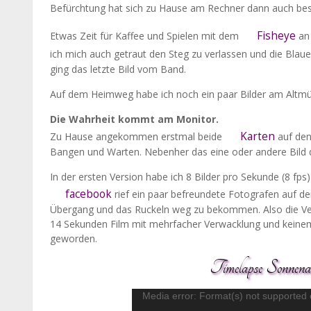
Befürchtung hat sich zu Hause am Rechner dann auch bes
Fisheye
Etwas Zeit für Kaffee und Spielen mit dem
an
ich mich auch getraut den Steg zu verlassen und die Bla
ging das letzte Bild vom Band.
Auf dem Heimweg habe ich noch ein paar Bilder am Altmüh
Die Wahrheit kommt am Monitor.
Karten
Zu Hause angekommen erstmal beide
auf den
Bangen und Warten. Nebenher das eine oder andere Bild d
In der ersten Version habe ich 8 Bilder pro Sekunde (8 fp
facebook
rief ein paar befreundete Fotografen auf de
Übergang und das Ruckeln weg zu bekommen. Also die Ver
14 Sekunden Film mit mehrfacher Verwacklung und keinem S
geworden.
Timelapse Sonnen
Media error: Format(s) not supported 