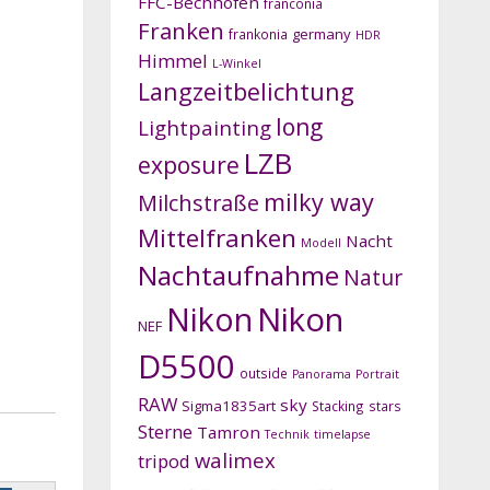
FFC-Bechhofen
franconia
Franken
germany
frankonia
HDR
Himmel
L-Winkel
Langzeitbelichtung
long
Lightpainting
LZB
exposure
milky way
Milchstraße
Mittelfranken
Nacht
Modell
Nachtaufnahme
Natur
Nikon
Nikon
NEF
D5500
outside
Panorama
Portrait
RAW
sky
Sigma1835art
Stacking
stars
Sterne
Tamron
Technik
timelapse
walimex
tripod