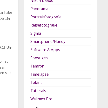
Nikon D5500
Panorama
ar habe
Portraitfotografie
:20 Uhr
Reisefotografie
Sigma
Smartphone/Handy
9:28 Uhr
Software & Apps
Sonstiges
ion auf
Tamron
eren
en sind
Timelapse
t
Tokina
Tutorials
Walimex Pro