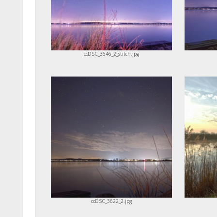
ccDSC_3646_2_stitch.jpg
ccDSC_3622_2.jpg