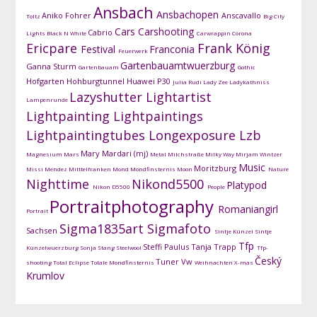
Ansbach
Ansbachopen
Aniko Fohrer
Anscavallo
Toltz
Big City
Cars
Carshooting
Cabrio
Lights
Black N White
Carwrappin
Corona
Ericpare
Frank König
Festival
Franconia
Feuerwerk
Gartenbauamtwuerzburg
Ganna Sturm
Gartenbauam
Gothic
Hofgarten
Hohburgtunnel
Huawei P30
Julia Rudi
Lady Zee
Ladykathniss
Lazyshutter
Lightartist
Lampenrunde
Lightpainting
Lightpaintings
Lightpaintingtubes
Longexposure
Lzb
Mary Mardari (mj)
Magnesium
Mars
Metal
Milchstraße
Milky Way
Mirjam Wintzer
Music
Moritzburg
Missi Mendez
Mitttelfranken
Mond
Mondfinsternis
Moon
Nature
Nighttime
Nikond5500
Platypod
Nikon D5500
People
Portraitphotography
Romaniangirl
Portrait
Sigma1835art
Sigmafoto
Sachsen
Sintje Künzel
Sintje
Tfp
Steffi Paulus
Tanja Trapp
Künzelwuerzburg
Sonja Stang
Steelwool
Tfp-
Český
Tuner
Vw
shooting
Total Eclipse
Totale Mondfinsternis
Weihnachten
X-mas
Krumlov