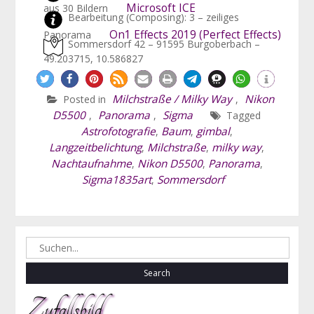
Microsoft ICE
aus 30 Bildern
Bearbeitung (Composing): 3 – zeiliges
On1 Effects 2019 (Perfect Effects)
Panorama
Sommersdorf 42 – 91595 Burgoberbach –
49.203715, 10.586827
Milchstraße / Milky Way
Nikon
Posted in
,
D5500
Panorama
Sigma
,
,
Tagged
Astrofotografie
Baum
gimbal
,
,
,
Langzeitbelichtung
Milchstraße
milky way
,
,
,
Nachtaufnahme
Nikon D5500
Panorama
,
,
,
Sigma1835art
Sommersdorf
,
Search
for:
Zufallsbild