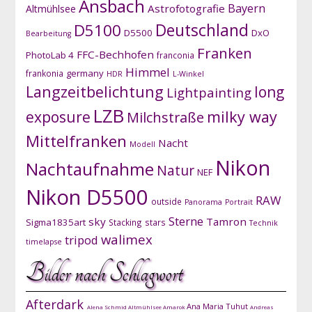
Ansbach
Bayern
Astrofotografie
Altmühlsee
D5100
Deutschland
D5500
DxO
Bearbeitung
Franken
FFC-Bechhofen
PhotoLab 4
franconia
Himmel
germany
frankonia
HDR
L-Winkel
Langzeitbelichtung
long
Lightpainting
LZB
exposure
milky way
Milchstraße
Mittelfranken
Nacht
Modell
Nikon
Nachtaufnahme
Natur
NEF
Nikon D5500
RAW
outside
Panorama
Portrait
Sterne
sky
Tamron
Sigma1835art
Stacking
stars
Technik
walimex
tripod
timelapse
Bilder nach Schlagwort
Afterdark
Ana Maria Tuhut
Alena Schmid
Altmühlsee
Amarok
Andreas