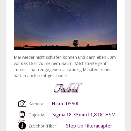
nac
den
Ste
Mal wieder nicht schlafen können und dann eben 50m
vor das Dorf zu meinem Baum. Milchstraße geht
immer – naja zugegeben … zwanzig Minuten früher
hätten auch nicht geschadet.
Titelbild
Nikon D5500
Kamera:
Sigma 18-35mm F1,8 DC HSM
Objektiv:
Art
Step Up Filteradapter
Zubehör (Filter):