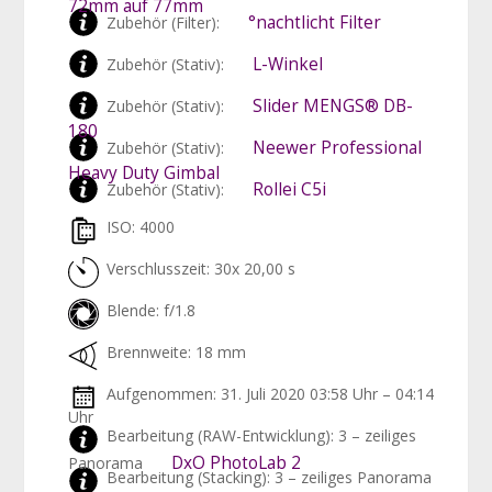
72mm auf 77mm
°nachtlicht Filter
Zubehör (Filter):
L-Winkel
Zubehör (Stativ):
Slider MENGS® DB-
Zubehör (Stativ):
180
Neewer Professional
Zubehör (Stativ):
Heavy Duty Gimbal
Rollei C5i
Zubehör (Stativ):
ISO: 4000
Verschlusszeit: 30x 20,00 s
Blende: f/1.8
Brennweite: 18 mm
Aufgenommen: 31. Juli 2020 03:58 Uhr – 04:14
Uhr
Bearbeitung (RAW-Entwicklung): 3 – zeiliges
DxO PhotoLab 2
Panorama
Bearbeitung (Stacking): 3 – zeiliges Panorama