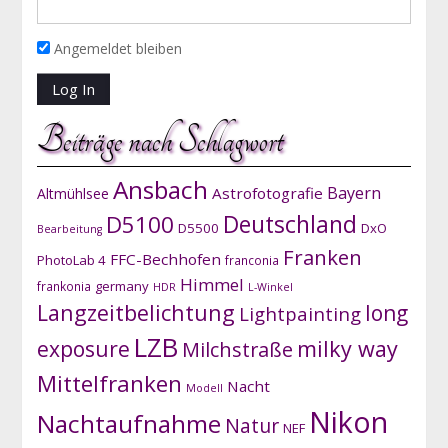
Angemeldet bleiben
Beiträge nach Schlagwort
Ansbach
Bayern
Astrofotografie
Altmühlsee
D5100
Deutschland
D5500
DxO
Bearbeitung
Franken
FFC-Bechhofen
PhotoLab 4
franconia
Himmel
germany
frankonia
HDR
L-Winkel
Langzeitbelichtung
long
Lightpainting
LZB
exposure
milky way
Milchstraße
Mittelfranken
Nacht
Modell
Nikon
Nachtaufnahme
Natur
NEF