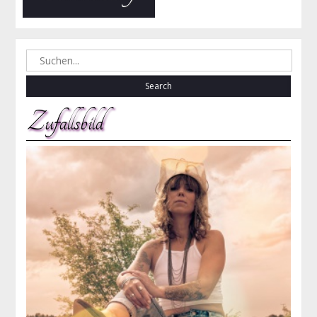
Search
for:
Zufallsbild