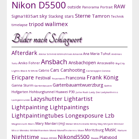
Nikon D5500
RAW
outside
Panorama
Portrait
Sterne
sky
Tamron
Sigma1835art
Stacking
stars
Technik
walimex
tripod
timelapse
Bilder nach Schlagwort
Afterdark
Ana Maria Tuhut
Alena Schmid
Altmühlsee
Amarok
Andreas
Ansbach
Ansbachopen
Aniko Fohrer
Anscavallo
Toltz
Big City
Cars
Carshooting
Cabrio
Lights
Black N White
Carwrappin
Corona
Ericpare
Frank König
Festival
Franconia
Feuerwerk
Gartenbauamtwuerzburg
Ganna Sturm
Gartenbauam
Gothic
Hofgarten
Hohburgtunnel
Huawei P30
Julia Rudi
Lady Zee
Ladykathniss
Lazyshutter
Lightartist
Lampenrunde
Lightpainting
Lightpaintings
Lightpaintingtubes
Longexposure
Lzb
Mary Mardari (mj)
Magnesium
Mars
Metal
Milchstraße
Milky Way
Mirjam Wintzer
Music
Moritzburg
Missi Mendez
Mitttelfranken
Mond
Mondfinsternis
Moon
Nature
Nighttime
Nikond5500
Platypod
Nikon D5500
People