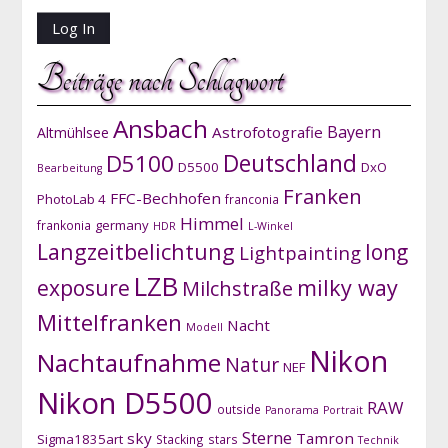
Beiträge nach Schlagwort
Ansbach
Bayern
Astrofotografie
Altmühlsee
D5100
Deutschland
D5500
DxO
Bearbeitung
Franken
FFC-Bechhofen
PhotoLab 4
franconia
Himmel
germany
frankonia
HDR
L-Winkel
Langzeitbelichtung
long
Lightpainting
LZB
exposure
milky way
Milchstraße
Mittelfranken
Nacht
Modell
Nikon
Nachtaufnahme
Natur
NEF
Nikon D5500
RAW
outside
Panorama
Portrait
Sterne
sky
Tamron
Sigma1835art
Stacking
stars
Technik