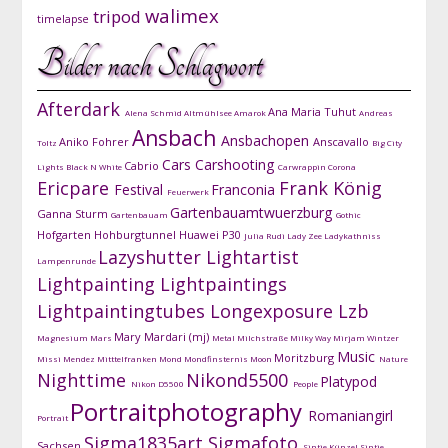
walimex
tripod
timelapse
Bilder nach Schlagwort
Afterdark
Ana Maria Tuhut
Alena Schmid
Altmühlsee
Amarok
Andreas
Ansbach
Ansbachopen
Aniko Fohrer
Anscavallo
Toltz
Big City
Cars
Carshooting
Cabrio
Lights
Black N White
Carwrappin
Corona
Ericpare
Frank König
Festival
Franconia
Feuerwerk
Gartenbauamtwuerzburg
Ganna Sturm
Gartenbauam
Gothic
Hofgarten
Hohburgtunnel
Huawei P30
Julia Rudi
Lady Zee
Ladykathniss
Lazyshutter
Lightartist
Lampenrunde
Lightpainting
Lightpaintings
Lightpaintingtubes
Longexposure
Lzb
Mary Mardari (mj)
Magnesium
Mars
Metal
Milchstraße
Milky Way
Mirjam Wintzer
Music
Moritzburg
Missi Mendez
Mitttelfranken
Mond
Mondfinsternis
Moon
Nature
Nighttime
Nikond5500
Platypod
Nikon D5500
People
Portraitphotography
Romaniangirl
Portrait
Sigma1835art
Sigmafoto
Sachsen
Sintje Künzel
Sintje