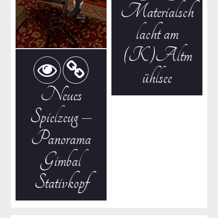
Materialsch
lacht am
(K)Altm
ühlsee
Neues
Spielzeug –
Panorama
Gimbal
Stativkopf