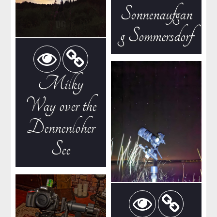
Sonnenaufgan
g Sommersdorf
Milky
Way over the
Dennenloher
See