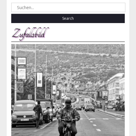
Search
for:
Zufallsbild