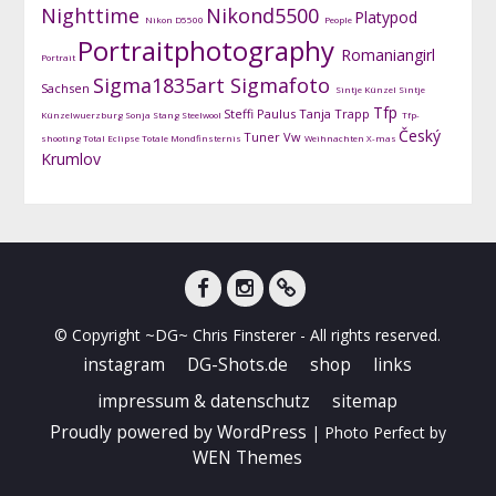
Nighttime
Nikond5500
Platypod
Nikon D5500
People
Portraitphotography
Romaniangirl
Portrait
Sigma1835art
Sigmafoto
Sachsen
Sintje Künzel
Sintje
Tfp
Steffi Paulus
Tanja Trapp
Künzelwuerzburg
Sonja Stang
Steelwool
Tfp-
Český
Tuner
Vw
shooting
Total Eclipse
Totale Mondfinsternis
Weihnachten
X-mas
Krumlov
facebook
instagram
DG-
© Copyright ~DG~ Chris Finsterer - All rights reserved.
Shots
instagram
DG-Shots.de
shop
links
impressum & datenschutz
sitemap
Proudly powered by WordPress
|
Photo Perfect by
WEN Themes