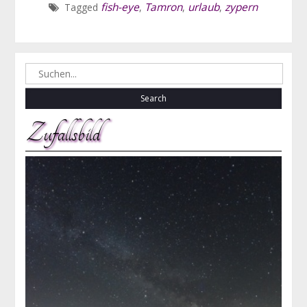
fish-eye
Tamron
urlaub
zypern
Tagged
,
,
,
Search
for:
Zufallsbild