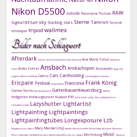
NEF
Nikon D5500
RAW
outside
Panorama
Portrait
Sterne
sky
Tamron
Sigma1835art
Stacking
stars
Technik
walimex
tripod
timelapse
Bilder nach Schlagwort
Afterdark
Ana Maria Tuhut
Alena Schmid
Altmühlsee
Amarok
Andreas
Ansbach
Ansbachopen
Aniko Fohrer
Anscavallo
Toltz
Big City
Cars
Carshooting
Cabrio
Lights
Black N White
Carwrappin
Corona
Ericpare
Frank König
Festival
Franconia
Feuerwerk
Gartenbauamtwuerzburg
Ganna Sturm
Gartenbauam
Gothic
Hofgarten
Hohburgtunnel
Huawei P30
Julia Rudi
Lady Zee
Ladykathniss
Lazyshutter
Lightartist
Lampenrunde
Lightpainting
Lightpaintings
Lightpaintingtubes
Longexposure
Lzb
Mary Mardari (mj)
Magnesium
Mars
Metal
Milchstraße
Milky Way
Mirjam Wintzer
Music
Moritzburg
Missi Mendez
Mitttelfranken
Mond
Mondfinsternis
Moon
Nature