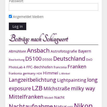
Passwort
Angemeldet bleiben
Beiträge nach Schlagwort
Ansbach
Bayern
Astrofotografie
Altmühlsee
D5100
Deutschland
D5500
DxO
Bearbeitung
Franken
FFC-Bechhofen
PhotoLab 4
franconia
Himmel
germany
frankonia
HDR
L-Winkel
Langzeitbelichtung
long
Lightpainting
LZB
exposure
milky way
Milchstraße
Mittelfranken
Nacht
Modell
Nikon
Nachtaufnahme
Natur