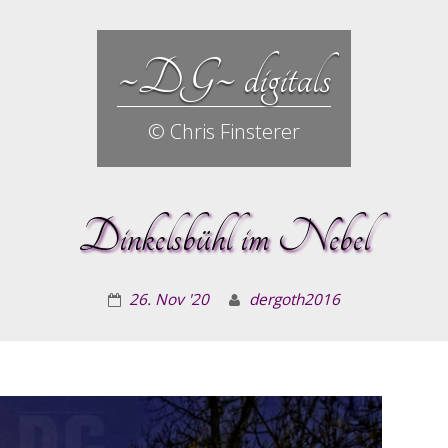
~DG~ digitals
© Chris Finsterer
Dinkelsbühl im Nebel
26. Nov '20
dergoth2016