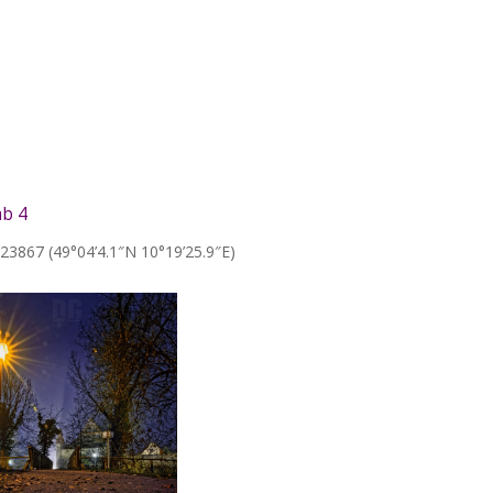
b 4
323867 (49°04’4.1″N 10°19’25.9″E)