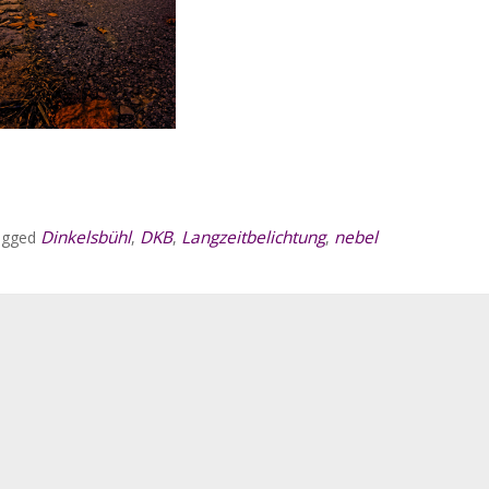
Dinkelsbühl
DKB
Langzeitbelichtung
nebel
agged
,
,
,