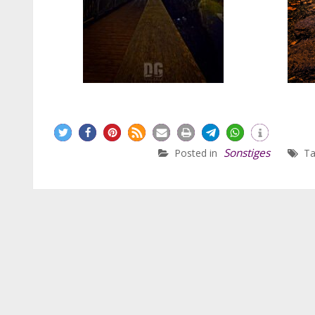
Sonstiges
Posted in
T