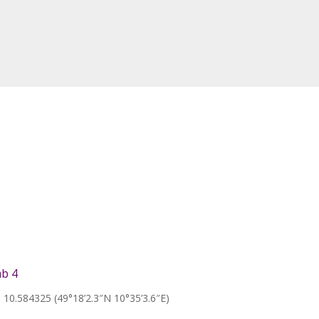
b 4
10.584325 (49°18’2.3″N 10°35’3.6″E)