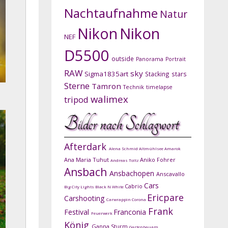
Nachtaufnahme
Natur
Nikon
Nikon
NEF
D5500
outside
Panorama
Portrait
RAW
sky
Sigma1835art
Stacking
stars
Sterne
Tamron
Technik
timelapse
walimex
tripod
Bilder nach Schlagwort
Afterdark
Alena Schmid
Altmühlsee
Amarok
Ana Maria Tuhut
Aniko Fohrer
Andreas Toltz
Ansbach
Ansbachopen
Anscavallo
Cars
Cabrio
Big City Lights
Black N White
Ericpare
Carshooting
Carwrappin
Corona
Frank
Festival
Franconia
Feuerwerk
König
Ganna Sturm
Gartenbauam