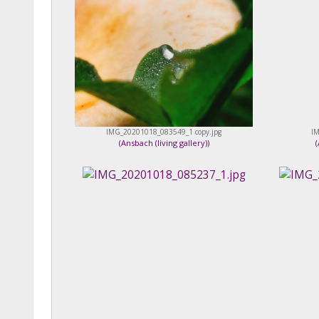
IMG_20201018_083549_1 copy.jpg
IM
(
Ansbach (living gallery)
)
(