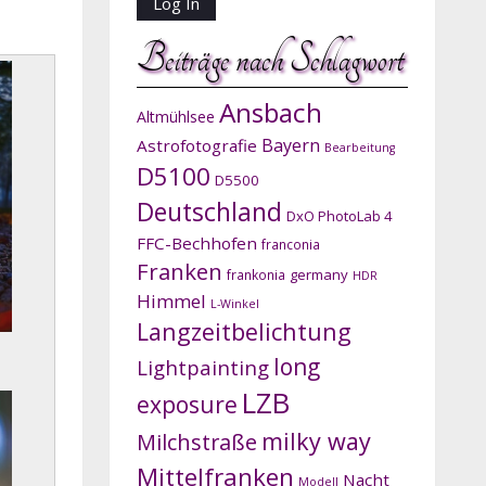
Beiträge nach Schlagwort
Ansbach
Altmühlsee
Bayern
Astrofotografie
Bearbeitung
D5100
D5500
Deutschland
DxO PhotoLab 4
FFC-Bechhofen
franconia
Franken
germany
frankonia
HDR
Himmel
L-Winkel
Langzeitbelichtung
long
Lightpainting
LZB
exposure
milky way
Milchstraße
Mittelfranken
Nacht
Modell