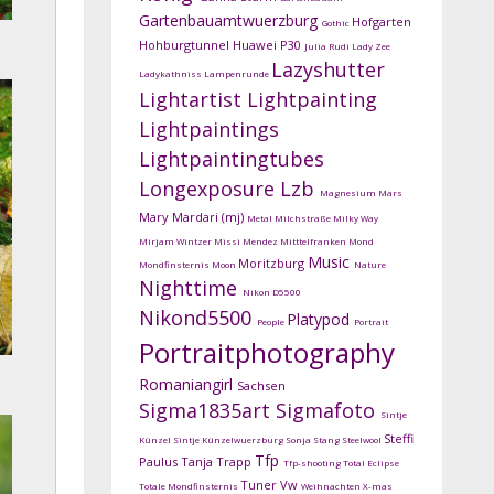
Gartenbauamtwuerzburg
Hofgarten
Gothic
Hohburgtunnel
Huawei P30
Julia Rudi
Lady Zee
Lazyshutter
Ladykathniss
Lampenrunde
Lightartist
Lightpainting
Lightpaintings
Lightpaintingtubes
Longexposure
Lzb
Magnesium
Mars
Mary Mardari (mj)
Metal
Milchstraße
Milky Way
Mirjam Wintzer
Missi Mendez
Mitttelfranken
Mond
Music
Moritzburg
Mondfinsternis
Moon
Nature
Nighttime
Nikon D5500
Nikond5500
Platypod
People
Portrait
Portraitphotography
Romaniangirl
Sachsen
Sigma1835art
Sigmafoto
Sintje
Steffi
Künzel
Sintje Künzelwuerzburg
Sonja Stang
Steelwool
Tfp
Paulus
Tanja Trapp
Tfp-shooting
Total Eclipse
Tuner
Vw
Totale Mondfinsternis
Weihnachten
X-mas