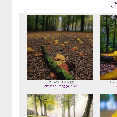
Ne
cDSC_8851_1 copy.jpg
cIMG
(
Ansbach (living gallery)
)
(