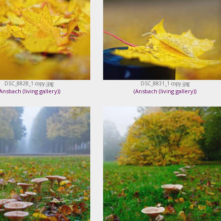
DSC_8828_1 copy.jpg
DSC_8831_1 copy.jpg
Ansbach (living gallery)
)
(
Ansbach (living gallery)
)