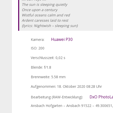
The sun is sleeping quietly
Once upon a century
Wistful oceans calm and red
Ardent caresses laid to rest
{lyrics: Nightwish – sleeping sun}
Huawei P30
Kamera:
ISO: 200
Verschlusszeit: 0,02 s
Blende: f/1.8
Brennweite: 5.58 mm
Aufgenommen: 18. Oktober 2020 08:28 Uhr
DxO PhotoLa
Bearbeitung (RAW-Entwicklung):
Ansbach Hofgarten – Ansbach 91522 – 49.300651, 