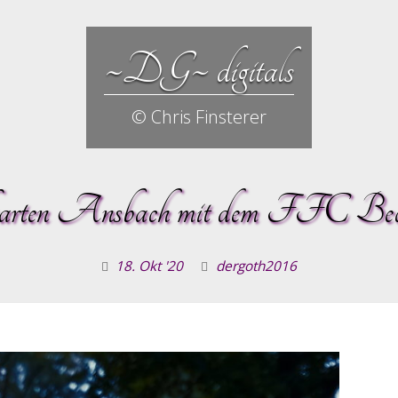
~DG~ digitals
© Chris Finsterer
rten Ansbach mit dem FFC Bec
18. Okt '20
dergoth2016