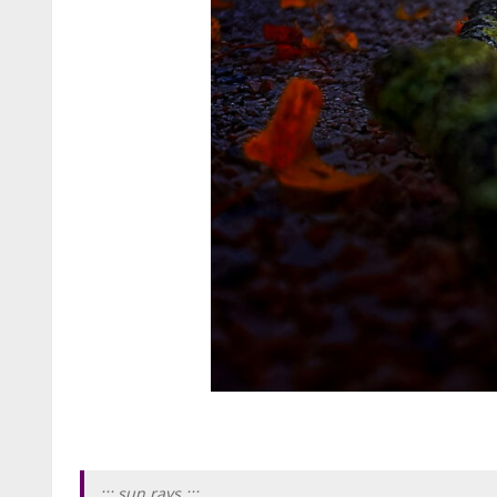
.::: sun rays :::.