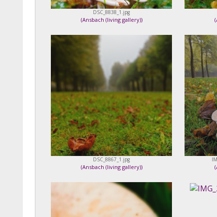
DSC_8838_1.jpg
(
Ansbach (living gallery)
)
(
DSC_8867_1.jpg
IM
(
Ansbach (living gallery)
)
(