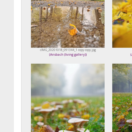
cIMG_20201018_091344_1 copy copy.jpg
(
Ansbach (living gallery)
)
(