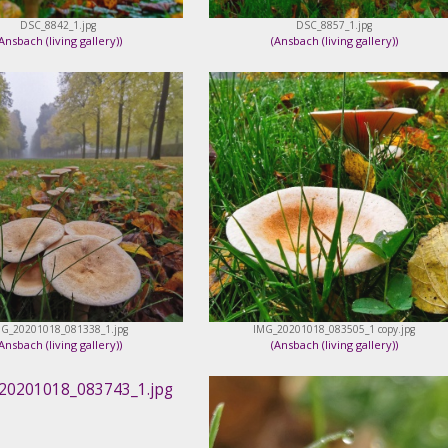
DSC_8842_1.jpg
DSC_8857_1.jpg
Ansbach (living gallery)
)
(
Ansbach (living gallery)
)
G_20201018_081338_1.jpg
IMG_20201018_083505_1 copy.jpg
Ansbach (living gallery)
)
(
Ansbach (living gallery)
)