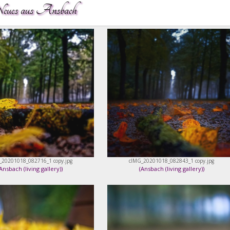
ues aus Ansbach
_20201018_082716_1 copy.jpg
cIMG_20201018_082843_1 copy.jpg
Ansbach (living gallery)
)
(
Ansbach (living gallery)
)