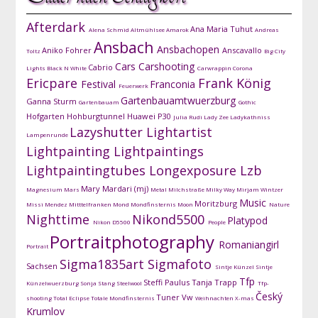
Afterdark
Ana Maria Tuhut
Alena Schmid
Altmühlsee
Amarok
Andreas
Ansbach
Ansbachopen
Aniko Fohrer
Anscavallo
Toltz
Big City
Cars
Carshooting
Cabrio
Lights
Black N White
Carwrappin
Corona
Ericpare
Frank König
Festival
Franconia
Feuerwerk
Gartenbauamtwuerzburg
Ganna Sturm
Gartenbauam
Gothic
Hofgarten
Hohburgtunnel
Huawei P30
Julia Rudi
Lady Zee
Ladykathniss
Lazyshutter
Lightartist
Lampenrunde
Lightpainting
Lightpaintings
Lightpaintingtubes
Longexposure
Lzb
Mary Mardari (mj)
Magnesium
Mars
Metal
Milchstraße
Milky Way
Mirjam Wintzer
Music
Moritzburg
Missi Mendez
Mitttelfranken
Mond
Mondfinsternis
Moon
Nature
Nighttime
Nikond5500
Platypod
Nikon D5500
People
Portraitphotography
Romaniangirl
Portrait
Sigma1835art
Sigmafoto
Sachsen
Sintje Künzel
Sintje
Tfp
Steffi Paulus
Tanja Trapp
Künzelwuerzburg
Sonja Stang
Steelwool
Tfp-
Český
Tuner
Vw
shooting
Total Eclipse
Totale Mondfinsternis
Weihnachten
X-mas
Krumlov