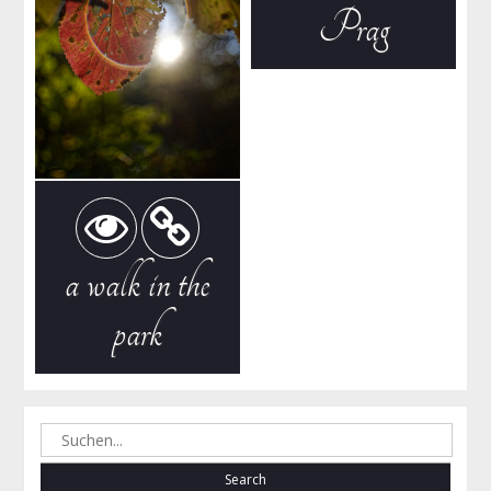
Prag
a walk in the
park
Search
for: