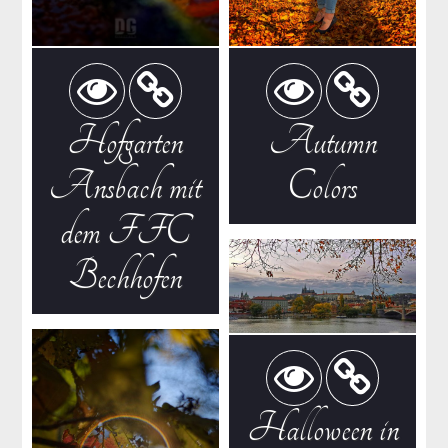
Hofgarten
Autumn
Ansbach mit
Colors
dem FFC
Bechhofen
Halloween in