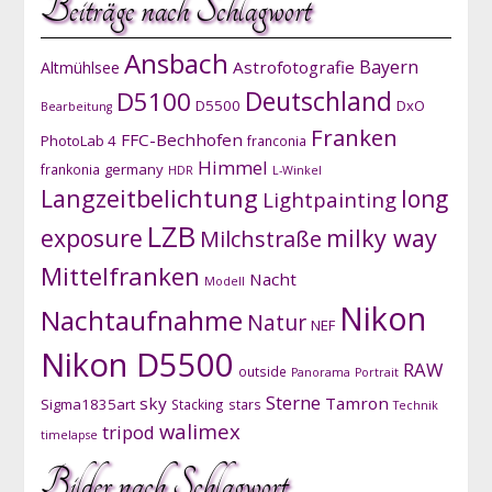
Beiträge nach Schlagwort
Ansbach
Bayern
Astrofotografie
Altmühlsee
D5100
Deutschland
D5500
DxO
Bearbeitung
Franken
FFC-Bechhofen
PhotoLab 4
franconia
Himmel
germany
frankonia
HDR
L-Winkel
Langzeitbelichtung
long
Lightpainting
LZB
exposure
milky way
Milchstraße
Mittelfranken
Nacht
Modell
Nikon
Nachtaufnahme
Natur
NEF
Nikon D5500
RAW
outside
Panorama
Portrait
Sterne
sky
Tamron
Sigma1835art
Stacking
stars
Technik
walimex
tripod
timelapse
Bilder nach Schlagwort