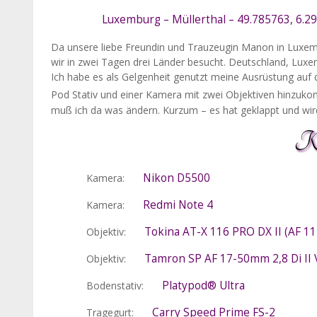
Luxemburg – Müllerthal – 49.785763, 6.2
Da unsere liebe Freundin und Trauzeugin Manon in Luxem
wir in zwei Tagen drei Länder besucht. Deutschland, Luxe
Ich habe es als Gelgenheit genutzt meine Ausrüstung auf
Pod Stativ und einer Kamera mit zwei Objektiven hinzuko
muß ich da was ändern. Kurzum – es hat geklappt und wird
Ka
Nikon D5500
Kamera:
Redmi Note 4
Kamera:
Tokina AT-X 116 PRO DX II (AF 1
Objektiv:
Tamron SP AF 17-50mm 2,8 Di II 
Objektiv:
Platypod® Ultra
Bodenstativ:
Carry Speed Prime FS-2
Tragegurt: