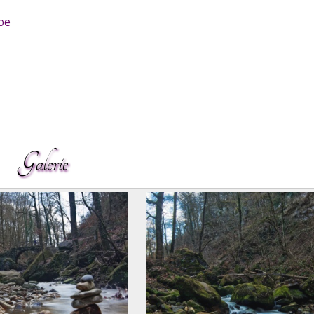
oe
Galerie