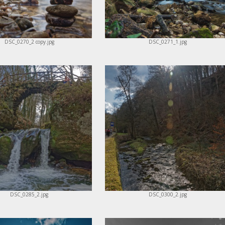
DSC_0270_2 copy.jpg
DSC_0271_1.jpg
DSC_0285_2.jpg
DSC_0300_2.jpg