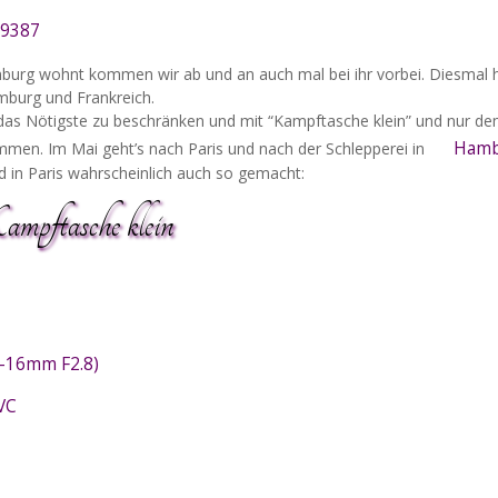
99387
burg wohnt kommen wir ab und an auch mal bei ihr vorbei. Diesmal
mburg und Frankreich.
 das Nötigste zu beschränken und mit “Kampftasche klein” und nur de
Hamb
mmen. Im Mai geht’s nach Paris und nach der Schlepperei in
 in Paris wahrscheinlich auch so gemacht:
mpftasche klein
1-16mm F2.8)
VC