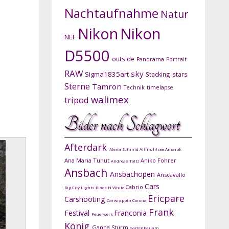
Nachtaufnahme
Natur
Nikon
Nikon
NEF
D5500
outside
Panorama
Portrait
RAW
sky
Sigma1835art
Stacking
stars
Sterne
Tamron
Technik
timelapse
walimex
tripod
Bilder nach Schlagwort
Afterdark
Alena Schmid
Altmühlsee
Amarok
Ana Maria Tuhut
Aniko Fohrer
Andreas Toltz
Ansbach
Ansbachopen
Anscavallo
Cars
Cabrio
Big City Lights
Black N White
Ericpare
Carshooting
Carwrappin
Corona
Frank
Festival
Franconia
Feuerwerk
König
Ganna Sturm
Gartenbauam