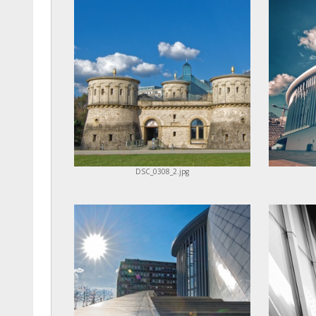
DSC_0308_2.jpg