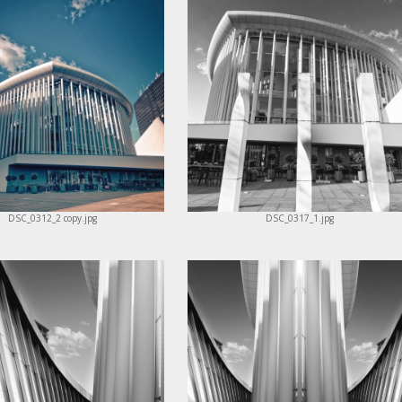
DSC_0312_2 copy.jpg
DSC_0317_1.jpg