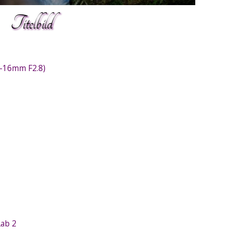
Titelbild
1-16mm F2.8)
ab 2