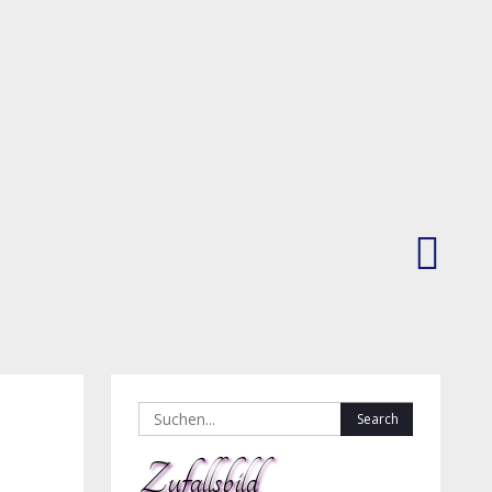
Plzeň
Search
for:
Zufallsbild