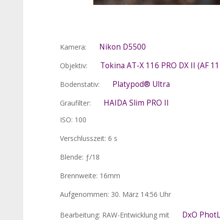
Nikon D5500
Kamera:
Tokina AT-X 116 PRO DX II (AF 1
Objektiv:
Platypod® Ultra
Bodenstativ:
HAIDA Slim PRO II
Graufilter:
ISO: 100
Verschlusszeit: 6 s
Blende: ƒ/18
Brennweite: 16mm
Aufgenommen: 30. März 14:56 Uhr
DxO PhotL
Bearbeitung: RAW-Entwicklung mit