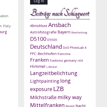
Beiträge nach Schlagwort
 haben
Ansbach
Altmühlsee
m Platy-
urg
Bayern
Astrofotografie
Bearbeitung
D5100
D5500
Deutschland
DxO PhotoLab 4
FFC-Bechhofen
franconia
Franken
germany
frankonia
HDR
Himmel
L-Winkel
Langzeitbelichtung
long
Lightpainting
LZB
exposure
milky way
Milchstraße
Mittelfranken
Nacht
Modell