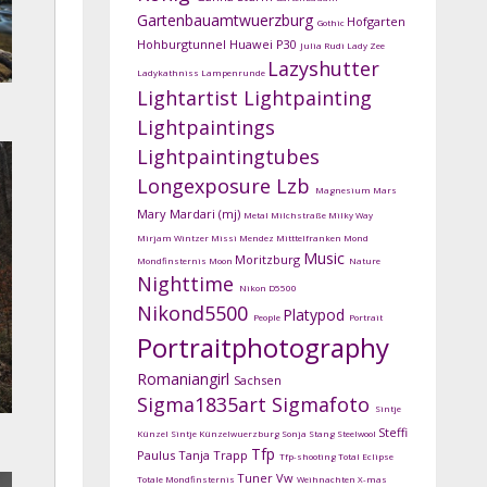
Gartenbauamtwuerzburg
Hofgarten
Gothic
Hohburgtunnel
Huawei P30
Julia Rudi
Lady Zee
Lazyshutter
Ladykathniss
Lampenrunde
Lightartist
Lightpainting
Lightpaintings
Lightpaintingtubes
Longexposure
Lzb
Magnesium
Mars
Mary Mardari (mj)
Metal
Milchstraße
Milky Way
Mirjam Wintzer
Missi Mendez
Mitttelfranken
Mond
Music
Moritzburg
Mondfinsternis
Moon
Nature
Nighttime
Nikon D5500
Nikond5500
Platypod
People
Portrait
Portraitphotography
Romaniangirl
Sachsen
Sigma1835art
Sigmafoto
Sintje
Steffi
Künzel
Sintje Künzelwuerzburg
Sonja Stang
Steelwool
Tfp
Paulus
Tanja Trapp
Tfp-shooting
Total Eclipse
Tuner
Vw
Totale Mondfinsternis
Weihnachten
X-mas