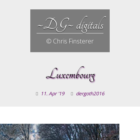
~DG~ digitals
© Chris Finsterer
Luxembourg
11. Apr '19
dergoth2016