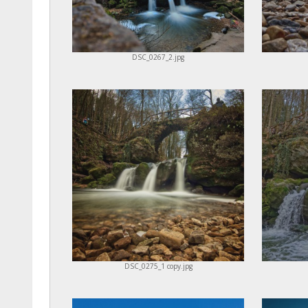
DSC_0267_2.jpg
DSC_0275_1 copy.jpg