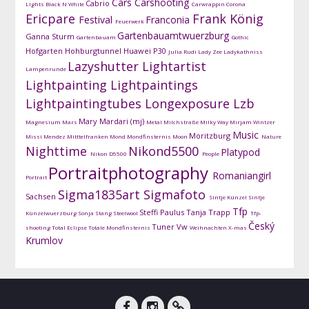
Cars
Carshooting
Cabrio
Lights
Black N White
Carwrappin
Corona
Ericpare
Frank König
Festival
Franconia
Feuerwerk
Gartenbauamtwuerzburg
Ganna Sturm
Gartenbauam
Gothic
Hofgarten
Hohburgtunnel
Huawei P30
Julia Rudi
Lady Zee
Ladykathniss
Lazyshutter
Lightartist
Lampenrunde
Lightpainting
Lightpaintings
Lightpaintingtubes
Longexposure
Lzb
Mary Mardari (mj)
Magnesium
Mars
Metal
Milchstraße
Milky Way
Mirjam Wintzer
Music
Moritzburg
Missi Mendez
Mitttelfranken
Mond
Mondfinsternis
Moon
Nature
Nighttime
Nikond5500
Platypod
Nikon D5500
People
Portraitphotography
Romaniangirl
Portrait
Sigma1835art
Sigmafoto
Sachsen
Sintje Künzel
Sintje
Tfp
Steffi Paulus
Tanja Trapp
Künzelwuerzburg
Sonja Stang
Steelwool
Tfp-
Český
Tuner
Vw
shooting
Total Eclipse
Totale Mondfinsternis
Weihnachten
X-mas
Krumlov