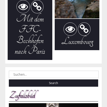
Mit dem
FFC-
Bechhofen
Luxembourg
nach Paris
Search
for:
Zufallsbild