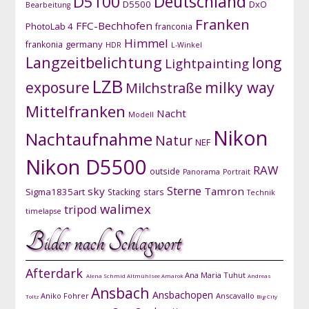
D5100
Deutschland
D5500
DxO
Bearbeitung
Franken
FFC-Bechhofen
PhotoLab 4
franconia
Himmel
germany
frankonia
HDR
L-Winkel
Langzeitbelichtung
long
Lightpainting
LZB
exposure
milky way
Milchstraße
Mittelfranken
Nacht
Modell
Nikon
Nachtaufnahme
Natur
NEF
Nikon D5500
RAW
outside
Panorama
Portrait
Sterne
sky
Tamron
Sigma1835art
Stacking
stars
Technik
walimex
tripod
timelapse
Bilder nach Schlagwort
Afterdark
Ana Maria Tuhut
Alena Schmid
Altmühlsee
Amarok
Andreas
Ansbach
Ansbachopen
Aniko Fohrer
Anscavallo
Toltz
Big City