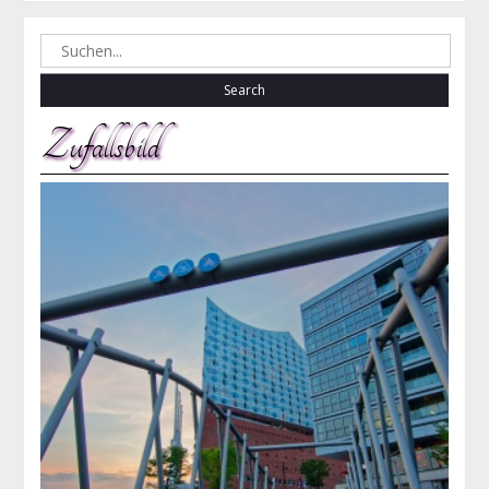
Search
for:
Zufallsbild