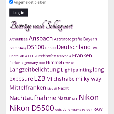
Angemeldet bleiben
Beiträge nach Schlagwort
Ansbach
Bayern
Astrofotografie
Altmühlsee
D5100
Deutschland
D5500
DxO
Bearbeitung
Franken
FFC-Bechhofen
PhotoLab 4
franconia
Himmel
germany
frankonia
HDR
L-Winkel
Langzeitbelichtung
long
Lightpainting
LZB
exposure
milky way
Milchstraße
Mittelfranken
Nacht
Modell
Nikon
Nachtaufnahme
Natur
NEF
Nikon D5500
RAW
outside
Panorama
Portrait