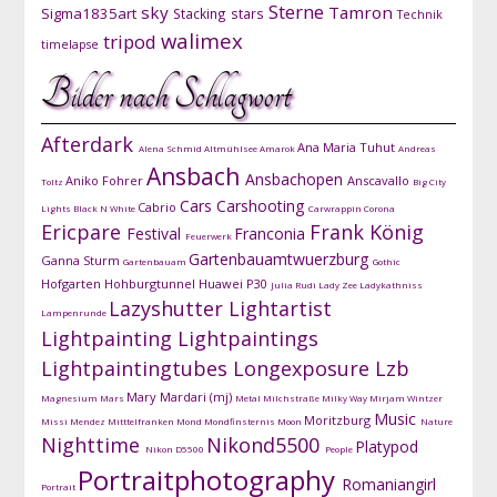
Sterne
sky
Tamron
Sigma1835art
Stacking
stars
Technik
walimex
tripod
timelapse
Bilder nach Schlagwort
Afterdark
Ana Maria Tuhut
Alena Schmid
Altmühlsee
Amarok
Andreas
Ansbach
Ansbachopen
Aniko Fohrer
Anscavallo
Toltz
Big City
Cars
Carshooting
Cabrio
Lights
Black N White
Carwrappin
Corona
Ericpare
Frank König
Festival
Franconia
Feuerwerk
Gartenbauamtwuerzburg
Ganna Sturm
Gartenbauam
Gothic
Hofgarten
Hohburgtunnel
Huawei P30
Julia Rudi
Lady Zee
Ladykathniss
Lazyshutter
Lightartist
Lampenrunde
Lightpainting
Lightpaintings
Lightpaintingtubes
Longexposure
Lzb
Mary Mardari (mj)
Magnesium
Mars
Metal
Milchstraße
Milky Way
Mirjam Wintzer
Music
Moritzburg
Missi Mendez
Mitttelfranken
Mond
Mondfinsternis
Moon
Nature
Nighttime
Nikond5500
Platypod
Nikon D5500
People
Portraitphotography
Romaniangirl
Portrait