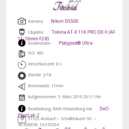
Titelbild
Nikon D5500
Kamera:
Tokina AT-X 116 PRO DX II (AF
Objektiv:
11-16mm F2.8)
Platypod® Ultra
Bodenstativ:
ISO: 400
Verschlusszeit: 8 s
Blende: ƒ/18
Brennweite: 11mm
Aufgenommen: 3. März 2019 20:11 Uhr
DxO
Bearbeitung: RAW-Entwicklung mit
PhotLab 2
91522 Ansbach – Schalkhäuser Str. –
49.300658, 10.570254