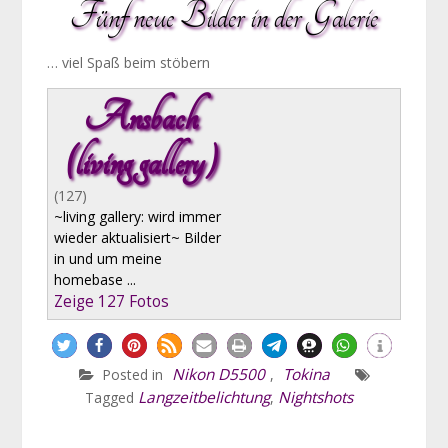
Fünf neue Bilder in der Galerie
… viel Spaß beim stöbern
Ansbach
(living gallery)
(127)
~living gallery: wird immer
wieder aktualisiert~ Bilder
in und um meine
homebase ...
Zeige 127 Fotos
Nikon D5500
Tokina
Posted in
,
Langzeitbelichtung
Nightshots
Tagged
,