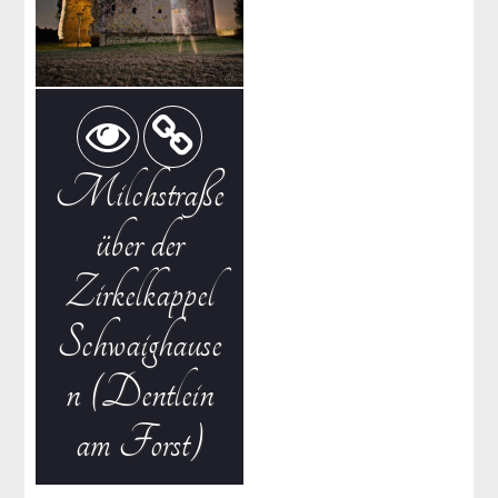
Milchstraße
über der
Zirkelkappel
Schwaighause
n (Dentlein
am Forst)