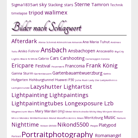
Sterne
sky
Tamron
Sigma1835art
Stacking
stars
Technik
walimex
tripod
timelapse
Bilder nach Schlagwort
Afterdark
Ana Maria Tuhut
Alena Schmid
Altmühlsee
Amarok
Andreas
Ansbach
Ansbachopen
Aniko Fohrer
Anscavallo
Toltz
Big City
Cars
Carshooting
Cabrio
Lights
Black N White
Carwrappin
Corona
Ericpare
Frank König
Festival
Franconia
Feuerwerk
Gartenbauamtwuerzburg
Ganna Sturm
Gartenbauam
Gothic
Hofgarten
Hohburgtunnel
Huawei P30
Julia Rudi
Lady Zee
Ladykathniss
Lazyshutter
Lightartist
Lampenrunde
Lightpainting
Lightpaintings
Lightpaintingtubes
Longexposure
Lzb
Mary Mardari (mj)
Magnesium
Mars
Metal
Milchstraße
Milky Way
Mirjam Wintzer
Music
Moritzburg
Missi Mendez
Mitttelfranken
Mond
Mondfinsternis
Moon
Nature
Nighttime
Nikond5500
Platypod
Nikon D5500
People
Portraitphotography
Romaniangirl
Portrait