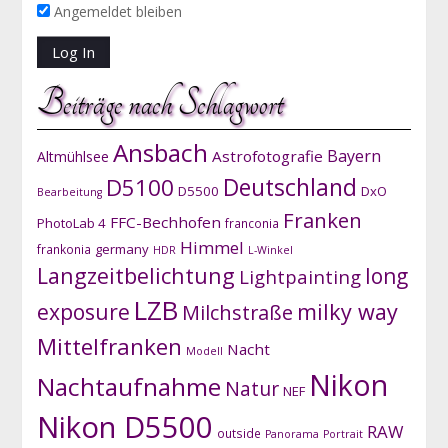
Angemeldet bleiben
Beiträge nach Schlagwort
Ansbach
Bayern
Astrofotografie
Altmühlsee
D5100
Deutschland
D5500
DxO
Bearbeitung
Franken
FFC-Bechhofen
PhotoLab 4
franconia
Himmel
germany
frankonia
HDR
L-Winkel
Langzeitbelichtung
long
Lightpainting
LZB
exposure
milky way
Milchstraße
Mittelfranken
Nacht
Modell
Nikon
Nachtaufnahme
Natur
NEF
Nikon D5500
RAW
outside
Panorama
Portrait