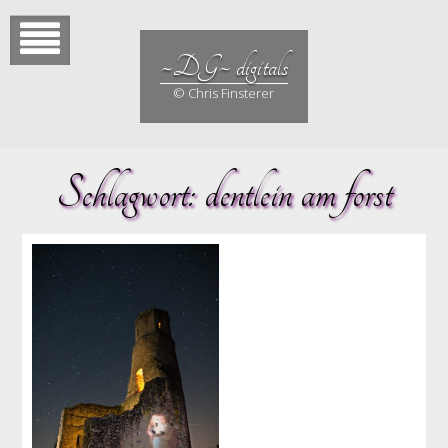
Skip
to
content
~DG~ digitals
© Chris Finsterer
Schlagwort:
dentlein am forst