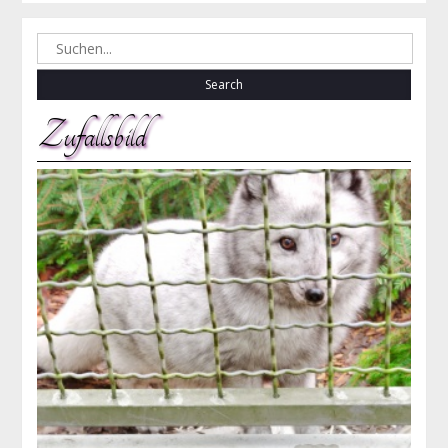
Search
for:
Zufallsbild