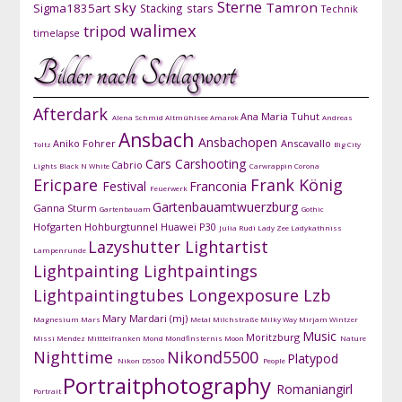
Sterne
sky
Tamron
Sigma1835art
Stacking
stars
Technik
walimex
tripod
timelapse
Bilder nach Schlagwort
Afterdark
Ana Maria Tuhut
Alena Schmid
Altmühlsee
Amarok
Andreas
Ansbach
Ansbachopen
Aniko Fohrer
Anscavallo
Toltz
Big City
Cars
Carshooting
Cabrio
Lights
Black N White
Carwrappin
Corona
Ericpare
Frank König
Festival
Franconia
Feuerwerk
Gartenbauamtwuerzburg
Ganna Sturm
Gartenbauam
Gothic
Hofgarten
Hohburgtunnel
Huawei P30
Julia Rudi
Lady Zee
Ladykathniss
Lazyshutter
Lightartist
Lampenrunde
Lightpainting
Lightpaintings
Lightpaintingtubes
Longexposure
Lzb
Mary Mardari (mj)
Magnesium
Mars
Metal
Milchstraße
Milky Way
Mirjam Wintzer
Music
Moritzburg
Missi Mendez
Mitttelfranken
Mond
Mondfinsternis
Moon
Nature
Nighttime
Nikond5500
Platypod
Nikon D5500
People
Portraitphotography
Romaniangirl
Portrait