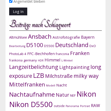
Angemeldet bleiben
Beiträge nach Schlagwort
Ansbach
Bayern
Astrofotografie
Altmühlsee
D5100
Deutschland
D5500
DxO
Bearbeitung
Franken
FFC-Bechhofen
PhotoLab 4
franconia
Himmel
germany
frankonia
HDR
L-Winkel
Langzeitbelichtung
long
Lightpainting
LZB
exposure
milky way
Milchstraße
Mittelfranken
Nacht
Modell
Nikon
Nachtaufnahme
Natur
NEF
Nikon D5500
RAW
outside
Panorama
Portrait