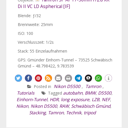
Di II VC LD Aspherical [IF]
Blende: ƒ/32
Brennweite: 25mm
ISO: 100
Verschlusszeit: 1/2s
Stack: 55 Einzelaufnahmen
GPS: Gmünder Einhorn-Tunnel – 73525 Schwäbisch
Gmünd – 48.798422, 9.783539
Nikon D5500
Tamron
Posted in
,
,
Tutorials
autobahn
BMW
D5500
Tagged
,
,
,
Einhorn-Tunnel
HDR
long exposure
LZB
NEF
,
,
,
,
,
Nikon
Nikon D5500
RAW
Schwäbisch Gmünd
,
,
,
,
Stacking
Tamron
Technik
tripod
,
,
,