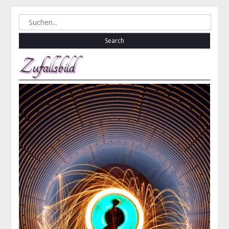
Search
for:
Zufallsbild