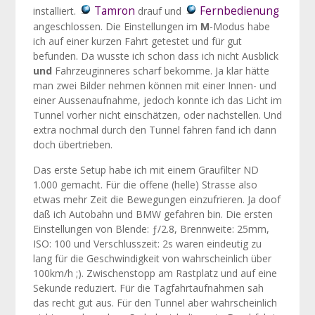
Tamron
Fernbedienung
installiert.
drauf und
angeschlossen. Die Einstellungen im
M
-Modus habe
ich auf einer kurzen Fahrt getestet und für gut
befunden. Da wusste ich schon dass ich nicht Ausblick
und
Fahrzeuginneres scharf bekomme. Ja klar hätte
man zwei Bilder nehmen können mit einer Innen- und
einer Aussenaufnahme, jedoch konnte ich das Licht im
Tunnel vorher nicht einschätzen, oder nachstellen. Und
extra nochmal durch den Tunnel fahren fand ich dann
doch übertrieben.
Das erste Setup habe ich mit einem Graufilter ND
1.000 gemacht. Für die offene (helle) Strasse also
etwas mehr Zeit die Bewegungen einzufrieren. Ja doof
daß ich Autobahn und BMW gefahren bin. Die ersten
Einstellungen von Blende: ƒ/2.8, Brennweite: 25mm,
ISO: 100 und Verschlusszeit: 2s waren eindeutig zu
lang für die Geschwindigkeit von wahrscheinlich über
100km/h ;). Zwischenstopp am Rastplatz und auf eine
Sekunde reduziert. Für die Tagfahrtaufnahmen sah
das recht gut aus. Für den Tunnel aber wahrscheinlich