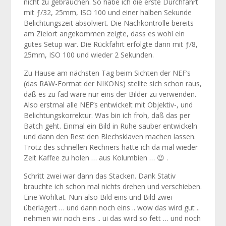
nicht zu gebrauchen. So habe ich die erste Durchfahrt
mit ƒ/32, 25mm, ISO 100 und einer halben Sekunde
Belichtungszeit absolviert. Die Nachkontrolle bereits
am Zielort angekommen zeigte, dass es wohl ein
gutes Setup war. Die Rückfahrt erfolgte dann mit ƒ/8,
25mm, ISO 100 und wieder 2 Sekunden.
Zu Hause am nächsten Tag beim Sichten der NEF’s
(das RAW-Format der NIKONs) stellte sich schon raus,
daß es zu fad wäre nur eins der Bilder zu verwenden.
Also erstmal alle NEF’s entwickelt mit Objektiv-, und
Belichtungskorrektur. Was bin ich froh, daß das per
Batch geht. Einmal ein Bild in Ruhe sauber entwickeln
und dann den Rest den Blechsklaven machen lassen.
Trotz des schnellen Rechners hatte ich da mal wieder
Zeit Kaffee zu holen … aus Kolumbien … 😉 .
Schritt zwei war dann das Stacken. Dank Stativ
brauchte ich schon mal nichts drehen und verschieben.
Eine Wohltat. Nun also Bild eins und Bild zwei
überlagert … und dann noch eins .. wow das wird gut ..
nehmen wir noch eins .. ui das wird so fett … und noch