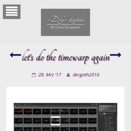
Skip
to
content
~DG~ digitals
© Chris Finsterer
Regentage
let’s do the timewarp again
Ast
28. Mrz '17
dergoth2016