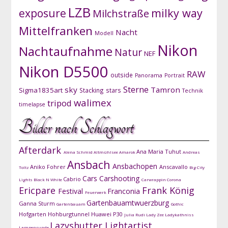
LZB
exposure
milky way
Milchstraße
Mittelfranken
Nacht
Modell
Nikon
Nachtaufnahme
Natur
NEF
Nikon D5500
RAW
outside
Panorama
Portrait
Sterne
sky
Tamron
Sigma1835art
Stacking
stars
Technik
walimex
tripod
timelapse
Bilder nach Schlagwort
Afterdark
Ana Maria Tuhut
Alena Schmid
Altmühlsee
Amarok
Andreas
Ansbach
Ansbachopen
Aniko Fohrer
Anscavallo
Toltz
Big City
Cars
Carshooting
Cabrio
Lights
Black N White
Carwrappin
Corona
Ericpare
Frank König
Festival
Franconia
Feuerwerk
Gartenbauamtwuerzburg
Ganna Sturm
Gartenbauam
Gothic
Hofgarten
Hohburgtunnel
Huawei P30
Julia Rudi
Lady Zee
Ladykathniss
Lazyshutter
Lightartist
Lampenrunde