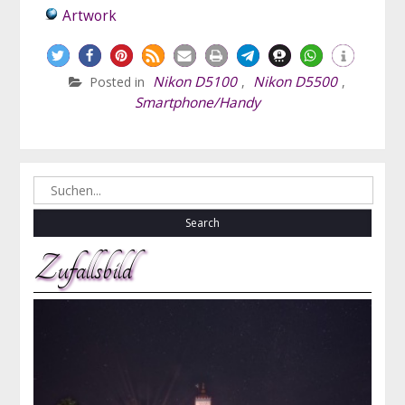
Artwork
Nikon D5100
Nikon D5500
Posted in
,
,
Smartphone/Handy
Search
for:
Zufallsbild