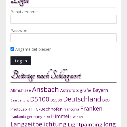
Benutzername
Passwort
Angemeldet bleiben
Beiträge nach Schlagwort
Ansbach
Bayern
Astrofotografie
Altmühlsee
D5100
Deutschland
D5500
DxO
Bearbeitung
Franken
FFC-Bechhofen
PhotoLab 4
franconia
Himmel
germany
frankonia
HDR
L-Winkel
Langzeitbelichtung
long
Lightpainting