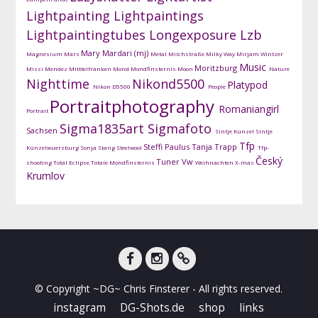
Lightpainting
Lightpaintings
Lightpaintingtubes
Longexposure
Lzb
Mary Mardari (mj)
Magnesium
Mars
Metal
Milchstraße
Milky Way
Mirjam Wintzer
Music
Moritzburg
Missi Mendez
Mitttelfranken
Mond
Mondfinsternis
Moon
Nature
Nighttime
Nikond5500
Platypod
Nikon D5500
People
Portraitphotography
Romaniangirl
Portrait
Sigma1835art
Sigmafoto
Sachsen
Sintje Künzel
Sintje
Tfp
Steffi Paulus
Tanja Trapp
Künzelwuerzburg
Sonja Stang
Steelwool
Tfp-
Český
Tuner
Vw
shooting
Total Eclipse
Totale Mondfinsternis
Weihnachten
X-mas
Krumlov
facebook
instagram
DG-
© Copyright ~DG~ Chris Finsterer - All rights reserved.
Shots
instagram
DG-Shots.de
shop
links