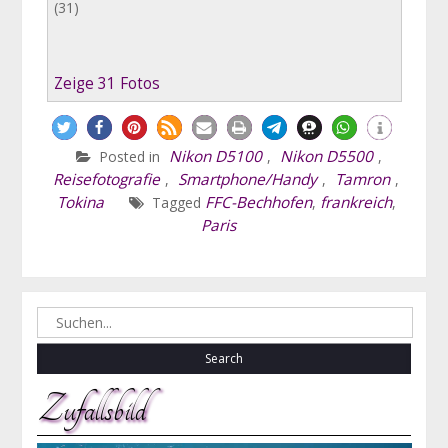
(31)
Zeige 31 Fotos
Nikon D5100
Nikon D5500
Posted in
,
,
Reisefotografie
Smartphone/Handy
Tamron
,
,
,
Tokina
FFC-Bechhofen
frankreich
Tagged
,
,
Paris
Search
for:
Zufallsbild