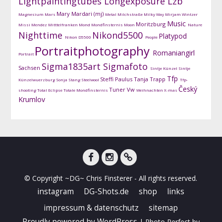
Lightpaintingtubes
Longexposure
Lzb
Mary Mardari (mj)
Magnesium
Mars
Metal
Milchstraße
Milky Way
Mirjam Wintzer
Music
Moritzburg
Missi Mendez
Mitttelfranken
Mond
Mondfinsternis
Moon
Nature
Nighttime
Nikond5500
Platypod
Nikon D5500
People
Portraitphotography
Romaniangirl
Portrait
Sigma1835art
Sigmafoto
Sachsen
Sintje Künzel
Sintje
Tfp
Steffi Paulus
Tanja Trapp
Künzelwuerzburg
Sonja Stang
Steelwool
Tfp-
Český
Tuner
Vw
shooting
Total Eclipse
Totale Mondfinsternis
Weihnachten
X-mas
Krumlov
facebook
instagram
DG-
© Copyright ~DG~ Chris Finsterer - All rights reserved.
Shots
instagram
DG-Shots.de
shop
links
impressum & datenschutz
sitemap
Proudly powered by WordPress
|
Photo Perfect by