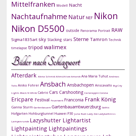
Mittelfranken
Nacht
Modell
Nikon
Nachtaufnahme
Natur
NEF
Nikon D5500
RAW
outside
Panorama
Portrait
Sterne
sky
Tamron
Sigma1835art
Stacking
stars
Technik
walimex
tripod
timelapse
Bilder nach Schlagwort
Afterdark
Ana Maria Tuhut
Alena Schmid
Altmühlsee
Amarok
Andreas
Ansbach
Ansbachopen
Aniko Fohrer
Anscavallo
Toltz
Big City
Cars
Carshooting
Cabrio
Lights
Black N White
Carwrappin
Corona
Ericpare
Frank König
Festival
Franconia
Feuerwerk
Gartenbauamtwuerzburg
Ganna Sturm
Gartenbauam
Gothic
Hofgarten
Hohburgtunnel
Huawei P30
Julia Rudi
Lady Zee
Ladykathniss
Lazyshutter
Lightartist
Lampenrunde
Lightpainting
Lightpaintings