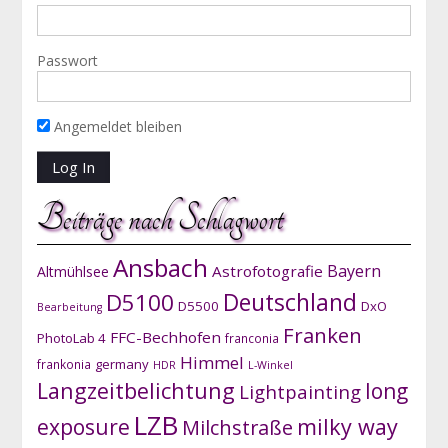
Passwort
Angemeldet bleiben
Beiträge nach Schlagwort
Ansbach
Bayern
Astrofotografie
Altmühlsee
D5100
Deutschland
D5500
DxO
Bearbeitung
Franken
FFC-Bechhofen
PhotoLab 4
franconia
Himmel
germany
frankonia
HDR
L-Winkel
Langzeitbelichtung
long
Lightpainting
LZB
exposure
milky way
Milchstraße