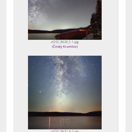
ccDSC_8628_5.1.jpg
(
Český Krumlov
)
ccDSC_8632_4.1.jpg