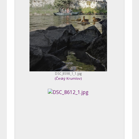
DSC_8598_1_1.jpg
(
Český Krumlov
)