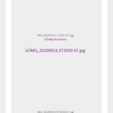
IMG_20200923_122451-01.jpg
(
Český Krumlov
)
IMG_20200924_072059-01.jpg