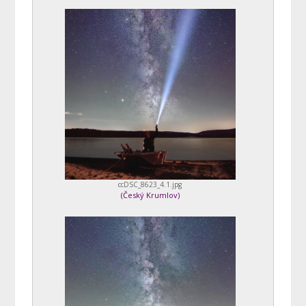
ccDSC_8623_4.1.jpg
(
Český Krumlov
)