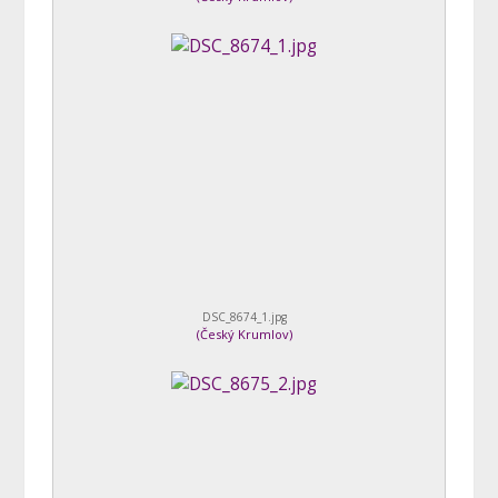
DSC_8674_1.jpg
(
Český Krumlov
)