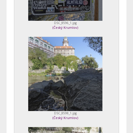
DSC_8596_1.jpg
(
Český Krumlov
)
DSC_8598_1.jpg
(
Český Krumlov
)