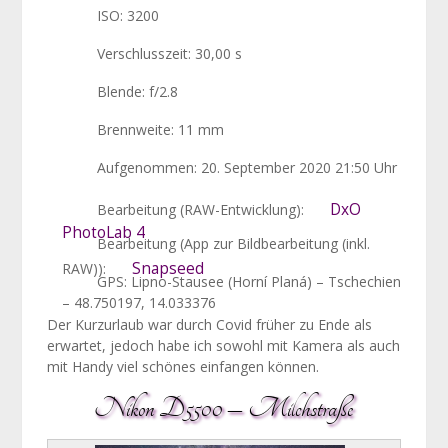
ISO: 3200
Verschlusszeit: 30,00 s
Blende: f/2.8
Brennweite: 11 mm
Aufgenommen: 20. September 2020 21:50 Uhr
DxO
Bearbeitung (RAW-Entwicklung):
PhotoLab 4
Bearbeitung (App zur Bildbearbeitung (inkl.
Snapseed
RAW)):
GPS: Lipno-Stausee (Horní Planá) – Tschechien
– 48.750197, 14.033376
Der Kurzurlaub war durch Covid früher zu Ende als
erwartet, jedoch habe ich sowohl mit Kamera als auch
mit Handy viel schönes einfangen können.
Nikon D5500 – Milchstraße