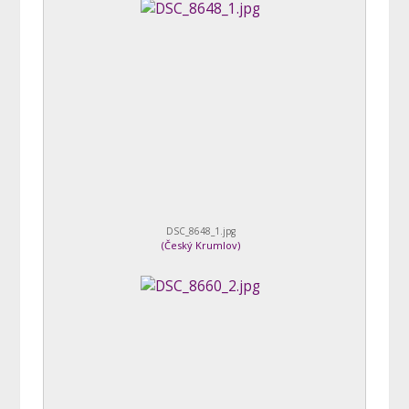
DSC_8648_1.jpg
(
Český Krumlov
)