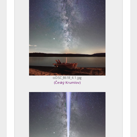
ccDSC_8618_4.1.jpg
(
Český Krumlov
)