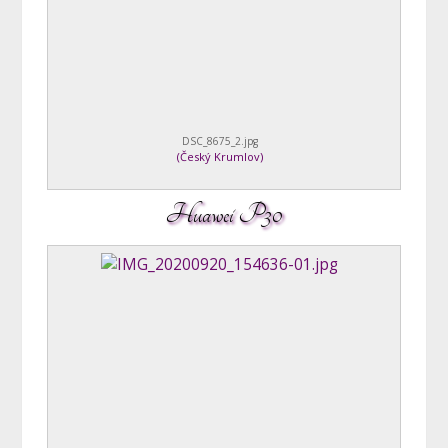
DSC_8675_2.jpg
(
Český Krumlov
)
Huawei P30