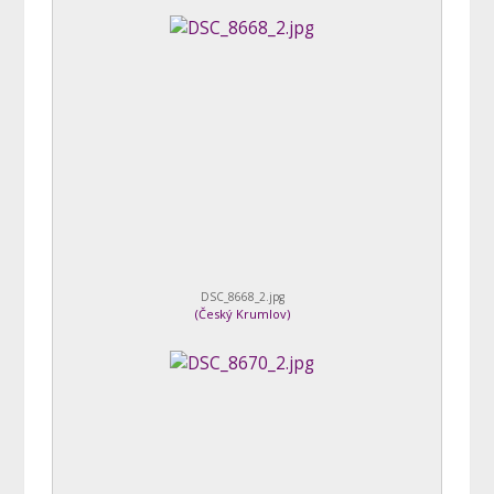
DSC_8668_2.jpg
(
Český Krumlov
)