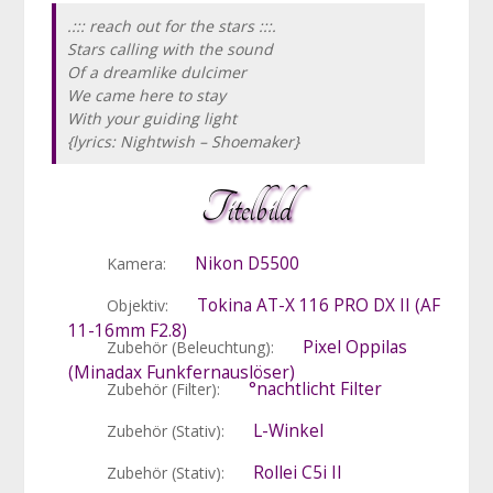
.::: reach out for the stars :::.
Stars calling with the sound
Of a dreamlike dulcimer
We came here to stay
With your guiding light
{lyrics: Nightwish – Shoemaker}
Titelbild
Nikon D5500
Kamera:
Tokina AT-X 116 PRO DX II (AF
Objektiv:
11-16mm F2.8)
Pixel Oppilas
Zubehör (Beleuchtung):
(Minadax Funkfernauslöser)
°nachtlicht Filter
Zubehör (Filter):
L-Winkel
Zubehör (Stativ):
Rollei C5i II
Zubehör (Stativ):