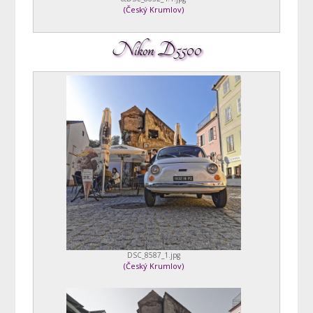
(
Český Krumlov
)
Nikon D5500
DSC_8587_1.jpg
(
Český Krumlov
)