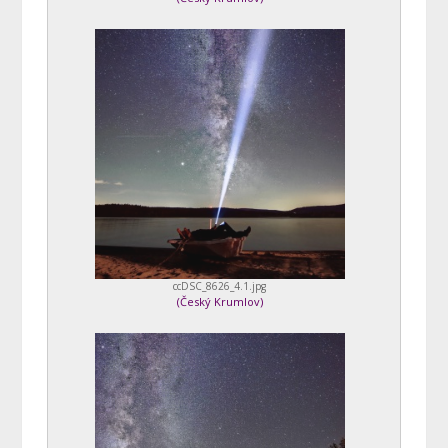
ccDSC_8626_4.1.jpg
(
Český Krumlov
)