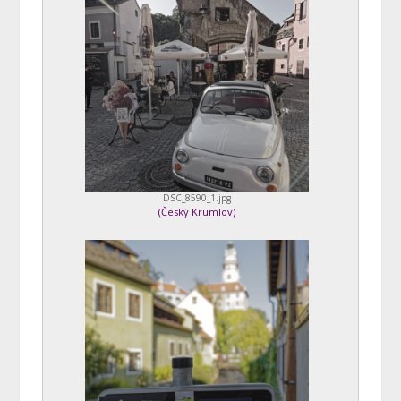
DSC_8590_1.jpg
(
Český Krumlov
)