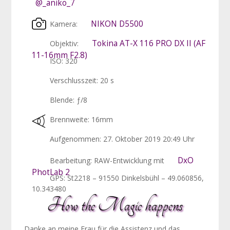
@_aniko_7
NIKON D5500
Kamera:
Tokina AT-X 116 PRO DX II (AF
Objektiv:
11-16mm F2.8)
ISO: 320
Verschlusszeit: 20 s
Blende: ƒ/8
Brennweite: 16mm
Aufgenommen: 27. Oktober 2019 20:49 Uhr
DxO
Bearbeitung: RAW-Entwicklung mit
PhotLab 2
GPS: St2218 – 91550 Dinkelsbühl – 49.060856,
10.343480
How the Magic happens
Danke an meine Frau für die Assistenz und das