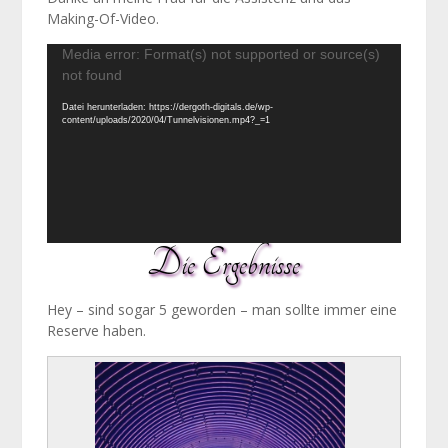
Making-Of-Video.
Video-
Media error: Format(s) not supported or source(s)
Player
not found
Datei herunterladen: https://dergoth-digitals.de/wp-
content/uploads/2020/04/Tunnelvisionen.mp4?_=1
Die Ergebnisse
Hey – sind sogar 5 geworden – man sollte immer eine
Reserve haben.