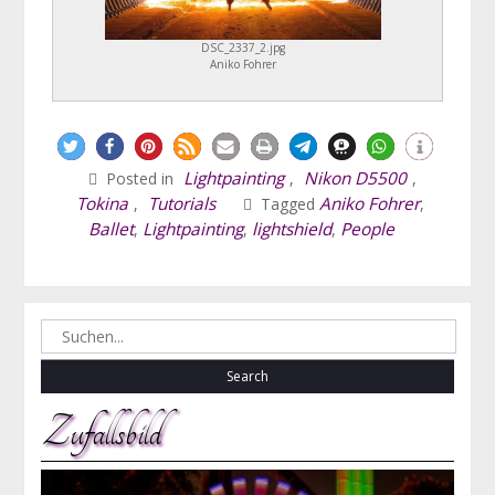
DSC_2337_2.jpg
Aniko Fohrer
Lightpainting
Nikon D5500
Posted in
,
,
Tokina
Tutorials
Aniko Fohrer
,
Tagged
,
Ballet
Lightpainting
lightshield
People
,
,
,
Search
for:
Zufallsbild