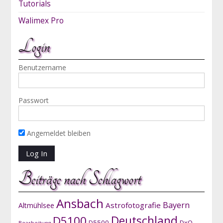
Tutorials
Walimex Pro
Login
Benutzername
Passwort
Angemeldet bleiben
Beiträge nach Schlagwort
Ansbach
Bayern
Astrofotografie
Altmühlsee
D5100
Deutschland
D5500
DxO
Bearbeitung