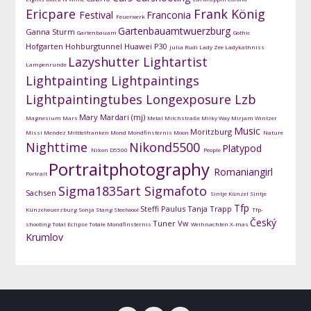
Ericpare
Frank König
Festival
Franconia
Feuerwerk
Gartenbauamtwuerzburg
Ganna Sturm
Gartenbauam
Gothic
Hofgarten
Hohburgtunnel
Huawei P30
Julia Rudi
Lady Zee
Ladykathniss
Lazyshutter
Lightartist
Lampenrunde
Lightpainting
Lightpaintings
Lightpaintingtubes
Longexposure
Lzb
Mary Mardari (mj)
Magnesium
Mars
Metal
Milchstraße
Milky Way
Mirjam Wintzer
Music
Moritzburg
Missi Mendez
Mitttelfranken
Mond
Mondfinsternis
Moon
Nature
Nighttime
Nikond5500
Platypod
Nikon D5500
People
Portraitphotography
Romaniangirl
Portrait
Sigma1835art
Sigmafoto
Sachsen
Sintje Künzel
Sintje
Tfp
Steffi Paulus
Tanja Trapp
Künzelwuerzburg
Sonja Stang
Steelwool
Tfp-
Český
Tuner
Vw
shooting
Total Eclipse
Totale Mondfinsternis
Weihnachten
X-mas
Krumlov