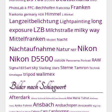
Franken
FFC-Bechhofen
PhotoLab 4
franconia
Himmel
germany
frankonia
HDR
L-Winkel
Langzeitbelichtung
long
Lightpainting
LZB
exposure
milky way
Milchstraße
Mittelfranken
Nacht
Modell
Nikon
Nachtaufnahme
Natur
NEF
Nikon D5500
RAW
outside
Panorama
Portrait
Sterne
sky
Tamron
Sigma1835art
Stacking
stars
Technik
walimex
tripod
timelapse
Bilder nach Schlagwort
Afterdark
Ana Maria Tuhut
Alena Schmid
Altmühlsee
Amarok
Andreas
Ansbach
Ansbachopen
Aniko Fohrer
Anscavallo
Toltz
Big City
Cars
Carshooting
Cabrio
Lights
Black N White
Carwrappin
Corona