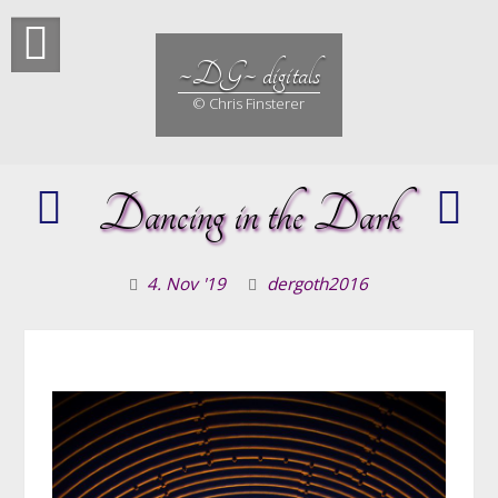
Skip
to
content
~DG~ digitals
© Chris Finsterer
Marokko
Dancing in the Dark
Hal
المغرب
in
al-
Pra
Maghrib
4. Nov '19
dergoth2016