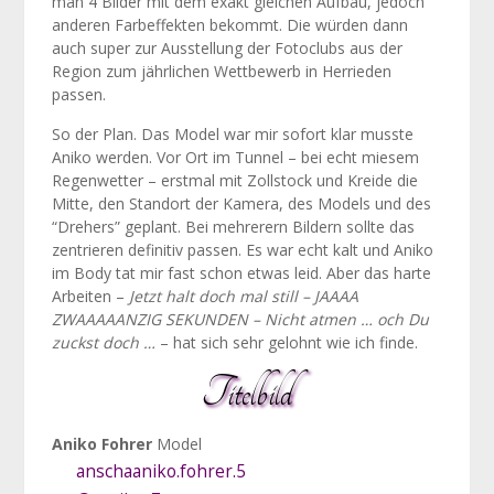
man 4 Bilder mit dem exakt gleichen Aufbau, jedoch
anderen Farbeffekten bekommt. Die würden dann
auch super zur Ausstellung der Fotoclubs aus der
Region zum jährlichen Wettbewerb in Herrieden
passen.
So der Plan. Das Model war mir sofort klar musste
Aniko werden. Vor Ort im Tunnel – bei echt miesem
Regenwetter – erstmal mit Zollstock und Kreide die
Mitte, den Standort der Kamera, des Models und des
“Drehers” geplant. Bei mehrerern Bildern sollte das
zentrieren definitiv passen. Es war echt kalt und Aniko
im Body tat mir fast schon etwas leid. Aber das harte
Arbeiten –
Jetzt halt doch mal still – JAAAA
ZWAAAAANZIG SEKUNDEN – Nicht atmen … och Du
zuckst doch …
– hat sich sehr gelohnt wie ich finde.
Titelbild
Aniko Fohrer
Model
anschaaniko.fohrer.5