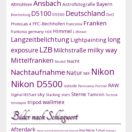
Ansbach
Bayern
Astrofotografie
Altmühlsee
D5100
Deutschland
D5500
DxO
Bearbeitung
Franken
FFC-Bechhofen
PhotoLab 4
franconia
Himmel
germany
frankonia
HDR
L-Winkel
Langzeitbelichtung
long
Lightpainting
LZB
exposure
milky way
Milchstraße
Mittelfranken
Nacht
Modell
Nikon
Nachtaufnahme
Natur
NEF
Nikon D5500
RAW
outside
Panorama
Portrait
Sterne
sky
Tamron
Sigma1835art
Stacking
stars
Technik
walimex
tripod
timelapse
Bilder nach Schlagwort
Afterdark
Ana Maria Tuhut
Alena Schmid
Altmühlsee
Amarok
Andreas