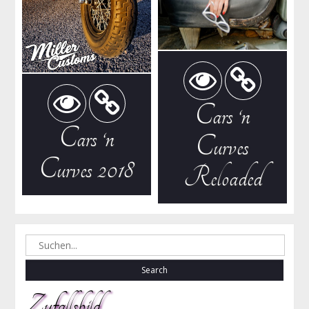
Cars ‘n
Cars ‘n
Curves
Curves 2018
Reloaded
Search
for:
Zufallsbild