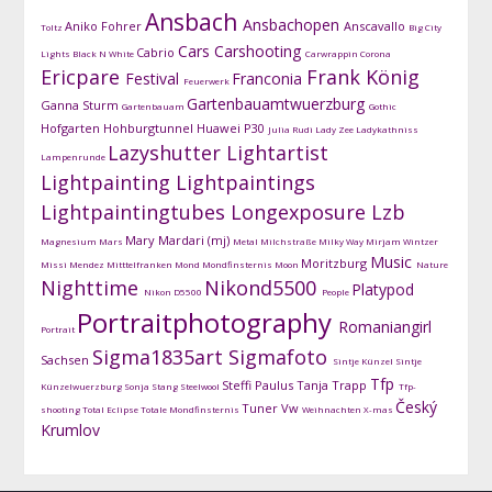
Ansbach
Ansbachopen
Aniko Fohrer
Anscavallo
Toltz
Big City
Cars
Carshooting
Cabrio
Lights
Black N White
Carwrappin
Corona
Ericpare
Frank König
Festival
Franconia
Feuerwerk
Gartenbauamtwuerzburg
Ganna Sturm
Gartenbauam
Gothic
Hofgarten
Hohburgtunnel
Huawei P30
Julia Rudi
Lady Zee
Ladykathniss
Lazyshutter
Lightartist
Lampenrunde
Lightpainting
Lightpaintings
Lightpaintingtubes
Longexposure
Lzb
Mary Mardari (mj)
Magnesium
Mars
Metal
Milchstraße
Milky Way
Mirjam Wintzer
Music
Moritzburg
Missi Mendez
Mitttelfranken
Mond
Mondfinsternis
Moon
Nature
Nighttime
Nikond5500
Platypod
Nikon D5500
People
Portraitphotography
Romaniangirl
Portrait
Sigma1835art
Sigmafoto
Sachsen
Sintje Künzel
Sintje
Tfp
Steffi Paulus
Tanja Trapp
Künzelwuerzburg
Sonja Stang
Steelwool
Tfp-
Český
Tuner
Vw
shooting
Total Eclipse
Totale Mondfinsternis
Weihnachten
X-mas
Krumlov