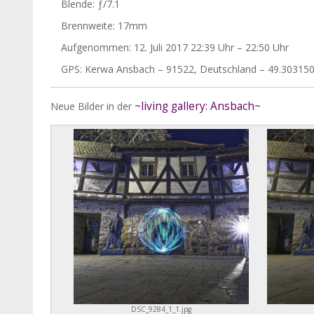
Blende: ƒ/7.1
Brennweite: 17mm
Aufgenommen: 12. Juli 2017 22:39 Uhr – 22:50 Uhr
GPS: Kerwa Ansbach – 91522, Deutschland – 49.303150
~living gallery: Ansbach~
Neue Bilder in der
DSC_9284_1_1.jpg