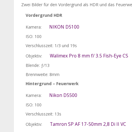
Zwei Bilder für den Vordergrund als HDR und das Feuerwer
Vordergrund HDR
NIKON D5100
Kamera:
ISO: 100
Verschlusszeit: 1/3 und 19s
Walimex Pro 8 mm f/ 3.5 Fish-Eye CS
Objektiv:
Blende: ƒ/13
Brennweite: 8mm
Hintergrund – Feuerwerk
Nikon D5500
Kamera:
ISO: 100
Verschlusszeit: 13s
Tamron SP AF 17-50mm 2,8 Di II VC
Objektiv: