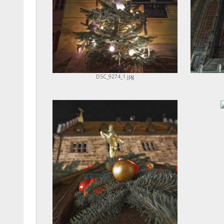
DSC_9274_1.jpg