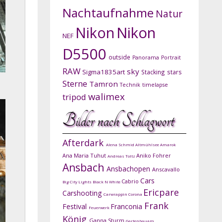
Nachtaufnahme
Natur
Nikon
Nikon
NEF
D5500
outside
Panorama
Portrait
RAW
sky
Sigma1835art
Stacking
stars
Sterne
Tamron
Technik
timelapse
walimex
tripod
Bilder nach Schlagwort
Afterdark
Alena Schmid
Altmühlsee
Amarok
Ana Maria Tuhut
Aniko Fohrer
Andreas Toltz
Ansbach
Ansbachopen
Anscavallo
Cars
Cabrio
Big City Lights
Black N White
Ericpare
Carshooting
Carwrappin
Corona
Frank
Festival
Franconia
Feuerwerk
König
Ganna Sturm
Gartenbauam