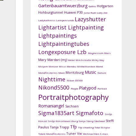
Gartenbauamtwuerzburg
Hofgarten
Gothic
Hohburgtunnel
Huawei P30
Julia Rudi
Lady Zee
Lazyshutter
Ladykathniss
Lampenrunde
Lightartist
Lightpainting
Lightpaintings
Lightpaintingtubes
Longexposure
Lzb
Magnesium
Mars
Mary Mardari (mj)
Metal
Milchstraße
Milky Way
Mirjam Wintzer
Missi Mendez
Mitttelfranken
Mond
Music
Moritzburg
Mondfinsternis
Moon
Nature
Nighttime
Nikon D5500
Nikond5500
Platypod
People
Portrait
Portraitphotography
Romaniangirl
Sachsen
Sigma1835art
Sigmafoto
Sintje
Steffi
Künzel
Sintje Künzelwuerzburg
Sonja Stang
Steelwool
Tfp
Paulus
Tanja Trapp
Tfp-shooting
Total Eclipse
Tuner
Vw
Totale Mondfinsternis
Weihnachten
X-mas