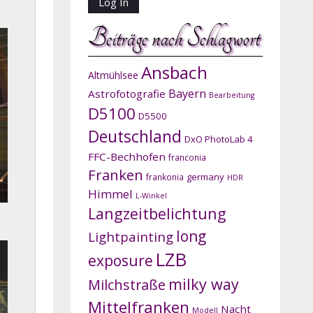
Beiträge nach Schlagwort
Ansbach
Altmühlsee
Bayern
Astrofotografie
Bearbeitung
D5100
D5500
Deutschland
DxO PhotoLab 4
FFC-Bechhofen
franconia
Franken
germany
frankonia
HDR
Himmel
L-Winkel
Langzeitbelichtung
long
Lightpainting
LZB
exposure
milky way
Milchstraße
Mittelfranken
Nacht
Modell