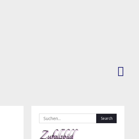
Ansba
Open
2017
Search
for:
Zufallsbild