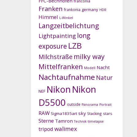
FFC-Bechhofen
franconia
Franken
germany
frankonia
HDR
Himmel
L-Winkel
Langzeitbelichtung
long
Lightpainting
LZB
exposure
milky way
Milchstraße
Mittelfranken
Nacht
Modell
Nachtaufnahme
Natur
Nikon
Nikon
NEF
D5500
outside
Panorama
Portrait
RAW
sky
Sigma1835art
Stacking
stars
Sterne
Tamron
Technik
timelapse
walimex
tripod