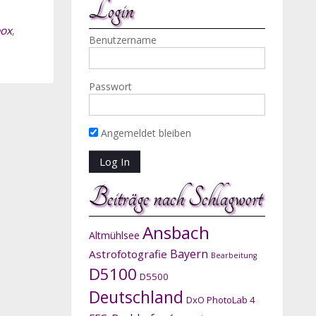
Login
box
,
Benutzername
Passwort
Angemeldet bleiben
Beiträge nach Schlagwort
Ansbach
Altmühlsee
Bayern
Astrofotografie
Bearbeitung
D5100
D5500
Deutschland
DxO PhotoLab 4