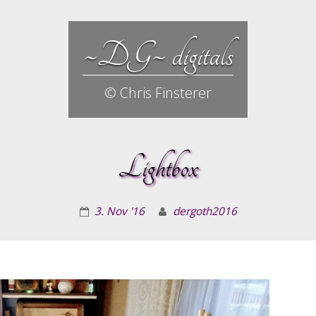
~DG~ digitals
© Chris Finsterer
Lightbox
3. Nov '16
dergoth2016