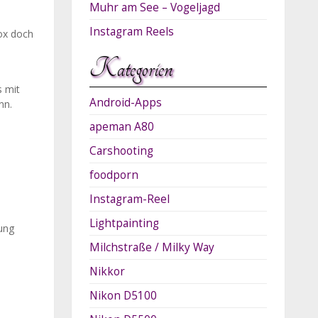
Muhr am See – Vogeljagd
Instagram Reels
box doch
Kategorien
s mit
Android-Apps
nn.
apeman A80
Carshooting
foodporn
Instagram-Reel
Lightpainting
ung
Milchstraße / Milky Way
Nikkor
Nikon D5100