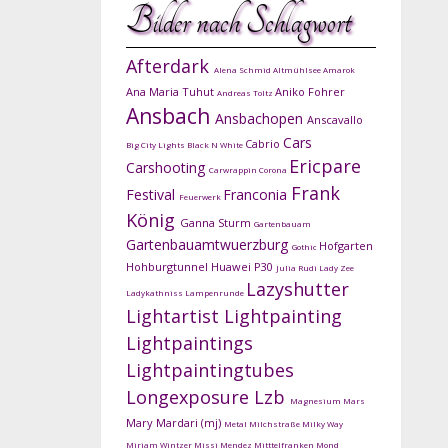
Bilder nach Schlagwort
Afterdark
Alena Schmid
Altmühlsee
Amarok
Ana Maria Tuhut
Aniko Fohrer
Andreas Toltz
Ansbach
Ansbachopen
Anscavallo
Cars
Cabrio
Big City Lights
Black N White
Ericpare
Carshooting
Carwrappin
Corona
Frank
Festival
Franconia
Feuerwerk
König
Ganna Sturm
Gartenbauam
Gartenbauamtwuerzburg
Hofgarten
Gothic
Hohburgtunnel
Huawei P30
Julia Rudi
Lady Zee
Lazyshutter
Ladykathniss
Lampenrunde
Lightartist
Lightpainting
Lightpaintings
Lightpaintingtubes
Longexposure
Lzb
Magnesium
Mars
Mary Mardari (mj)
Metal
Milchstraße
Milky Way
Mirjam Wintzer
Missi Mendez
Mitttelfranken
Mond