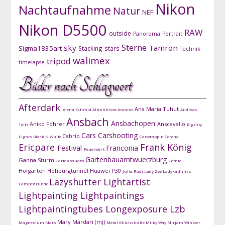
Nikon
Nachtaufnahme
Natur
NEF
Nikon D5500
RAW
outside
Panorama
Portrait
Sterne
sky
Tamron
Sigma1835art
Stacking
stars
Technik
walimex
tripod
timelapse
Bilder nach Schlagwort
Afterdark
Ana Maria Tuhut
Alena Schmid
Altmühlsee
Amarok
Andreas
Ansbach
Ansbachopen
Aniko Fohrer
Anscavallo
Toltz
Big City
Cars
Carshooting
Cabrio
Lights
Black N White
Carwrappin
Corona
Ericpare
Frank König
Festival
Franconia
Feuerwerk
Gartenbauamtwuerzburg
Ganna Sturm
Gartenbauam
Gothic
Hofgarten
Hohburgtunnel
Huawei P30
Julia Rudi
Lady Zee
Ladykathniss
Lazyshutter
Lightartist
Lampenrunde
Lightpainting
Lightpaintings
Lightpaintingtubes
Longexposure
Lzb
Mary Mardari (mj)
Magnesium
Mars
Metal
Milchstraße
Milky Way
Mirjam Wintzer