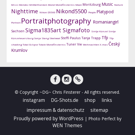
Music
Moritzburg
Missi Mendez
Mitttelfranken
Mond
Mondfinsternis
Moon
Nature
Nighttime
Nikond5500
Platypod
Nikon D5500
People
Portraitphotography
Romaniangirl
Portrait
Sigma1835art
Sigmafoto
Sachsen
Sintje Künzel
Sintje
Tfp
Steffi Paulus
Tanja Trapp
Künzelwuerzburg
Sonja Stang
Steelwool
Tfp-
Český
Tuner
Vw
shooting
Total Eclipse
Totale Mondfinsternis
Weihnachten
X-mas
Krumlov
facebook
instagram
DG-
© Copyright ~DG~ Chris Finsterer - All rights reserved.
Shots
instagram
DG-Shots.de
shop
links
impressum & datenschutz
sitemap
Proudly powered by WordPress
|
Photo Perfect by
WEN Themes