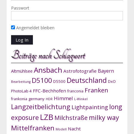
Passwort
Angemeldet bleiben
Beiträge nach Schlagwort
Ansbach
Bayern
Astrofotografie
Altmühlsee
D5100
Deutschland
D5500
DxO
Bearbeitung
Franken
FFC-Bechhofen
PhotoLab 4
franconia
Himmel
germany
frankonia
HDR
L-Winkel
Langzeitbelichtung
long
Lightpainting
LZB
exposure
milky way
Milchstraße
Mittelfranken
Nacht
Modell