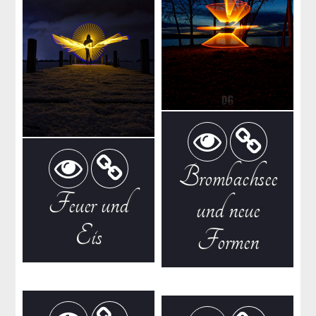
Brombachsee
Feuer und
und neue
Eis
Formen