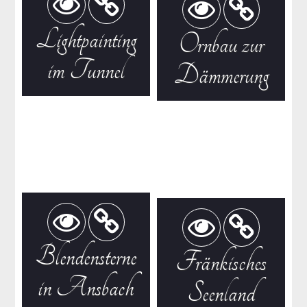
Lightpainting
Ornbau zur
im Tunnel
Dämmerung
Blendensterne
Fränkisches
in Ansbach
Seenland