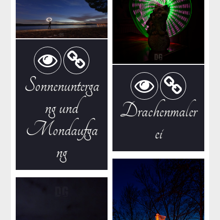
Sonnenunterga
ng und
Drachenmaler
Mondaufga
ei
ng