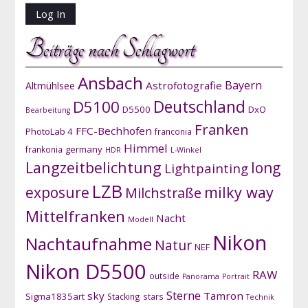
Beiträge nach Schlagwort
Ansbach
Bayern
Astrofotografie
Altmühlsee
D5100
Deutschland
D5500
DxO
Bearbeitung
Franken
FFC-Bechhofen
PhotoLab 4
franconia
Himmel
germany
frankonia
HDR
L-Winkel
Langzeitbelichtung
long
Lightpainting
LZB
exposure
milky way
Milchstraße
Mittelfranken
Nacht
Modell
Nikon
Nachtaufnahme
Natur
NEF
Nikon D5500
RAW
outside
Panorama
Portrait
Sterne
sky
Tamron
Sigma1835art
Stacking
stars
Technik