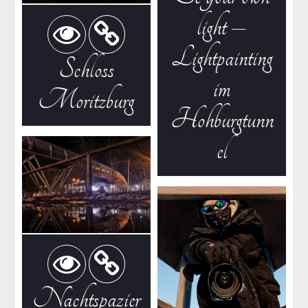
light –
Lightpainting
Schloss
im
Moritzburg
Hohburgtunn
el
Nachtspazier