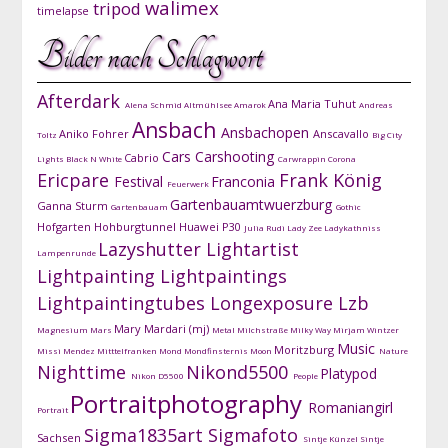
walimex
tripod
timelapse
Bilder nach Schlagwort
Afterdark
Ana Maria Tuhut
Alena Schmid
Altmühlsee
Amarok
Andreas
Ansbach
Ansbachopen
Aniko Fohrer
Anscavallo
Toltz
Big City
Cars
Carshooting
Cabrio
Lights
Black N White
Carwrappin
Corona
Ericpare
Frank König
Festival
Franconia
Feuerwerk
Gartenbauamtwuerzburg
Ganna Sturm
Gartenbauam
Gothic
Hofgarten
Hohburgtunnel
Huawei P30
Julia Rudi
Lady Zee
Ladykathniss
Lazyshutter
Lightartist
Lampenrunde
Lightpainting
Lightpaintings
Lightpaintingtubes
Longexposure
Lzb
Mary Mardari (mj)
Magnesium
Mars
Metal
Milchstraße
Milky Way
Mirjam Wintzer
Music
Moritzburg
Missi Mendez
Mitttelfranken
Mond
Mondfinsternis
Moon
Nature
Nighttime
Nikond5500
Platypod
Nikon D5500
People
Portraitphotography
Romaniangirl
Portrait
Sigma1835art
Sigmafoto
Sachsen
Sintje Künzel
Sintje