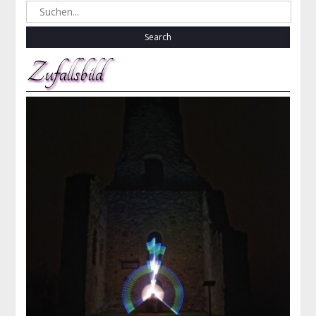
Search
for:
Zufallsbild