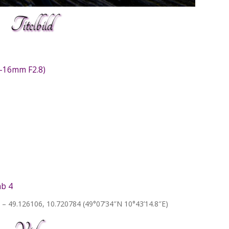
Titelbild
1-16mm F2.8)
b 4
– 49.126106, 10.720784 (49°07’34″N 10°43’14.8″E)