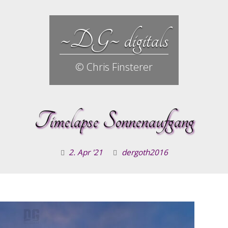
~DG~ digitals
© Chris Finsterer
Timelapse Sonnenaufgang
2. Apr '21
dergoth2016