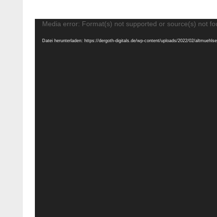
Video-
Media error: Format(s) not supported or source(s) not f
Player
Datei herunterladen: https://dergoth-digitals.de/wp-content/uploads/2022/02/altmuehl