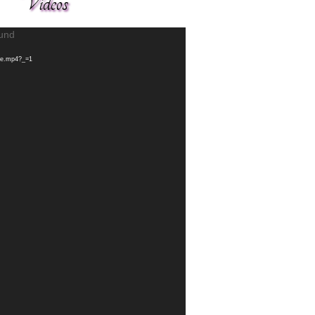
Videos
ound
see.mp4?_=1