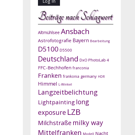
Beiträge nach Schlagwort
Ansbach
Altmühlsee
Bayern
Astrofotografie
Bearbeitung
D5100
D5500
Deutschland
DxO PhotoLab 4
FFC-Bechhofen
franconia
Franken
germany
frankonia
HDR
Himmel
L-Winkel
Langzeitbelichtung
long
Lightpainting
LZB
exposure
milky way
Milchstraße
Mittelfranken
Nacht
Modell