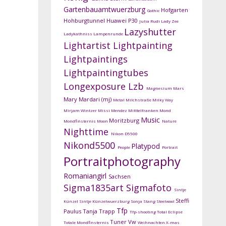
Gartenbauamtwuerzburg
Hofgarten
Gothic
Hohburgtunnel
Huawei P30
Julia Rudi
Lady Zee
Lazyshutter
Ladykathniss
Lampenrunde
Lightartist
Lightpainting
Lightpaintings
Lightpaintingtubes
Longexposure
Lzb
Magnesium
Mars
Mary Mardari (mj)
Metal
Milchstraße
Milky Way
Mirjam Wintzer
Missi Mendez
Mitttelfranken
Mond
Music
Moritzburg
Mondfinsternis
Moon
Nature
Nighttime
Nikon D5500
Nikond5500
Platypod
People
Portrait
Portraitphotography
Romaniangirl
Sachsen
Sigma1835art
Sigmafoto
Sintje
Steffi
Künzel
Sintje Künzelwuerzburg
Sonja Stang
Steelwool
Tfp
Paulus
Tanja Trapp
Tfp-shooting
Total Eclipse
Tuner
Vw
Totale Mondfinsternis
Weihnachten
X-mas