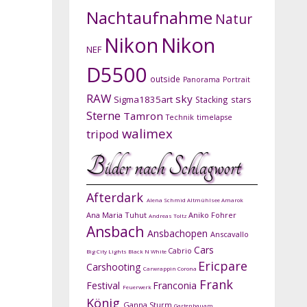
Nachtaufnahme
Natur
Nikon
Nikon
NEF
D5500
outside
Panorama
Portrait
RAW
sky
Sigma1835art
Stacking
stars
Sterne
Tamron
Technik
timelapse
walimex
tripod
Bilder nach Schlagwort
Afterdark
Alena Schmid
Altmühlsee
Amarok
Ana Maria Tuhut
Aniko Fohrer
Andreas Toltz
Ansbach
Ansbachopen
Anscavallo
Cars
Cabrio
Big City Lights
Black N White
Ericpare
Carshooting
Carwrappin
Corona
Frank
Festival
Franconia
Feuerwerk
König
Ganna Sturm
Gartenbauam