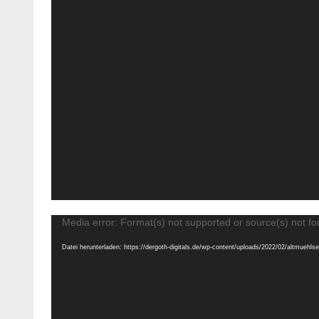
Video-
Media error: Format(s) not supported or source(s) not f
Player
Datei herunterladen: https://dergoth-digitals.de/wp-content/uploads/2022/02/altmuehl