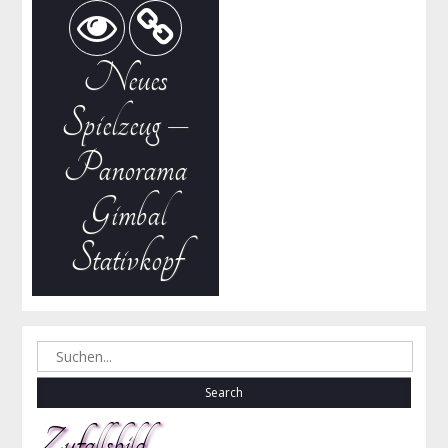
Neues
Spielzeug –
Panorama
Gimbal
Stativkopf
Search
for:
Zufallsbild