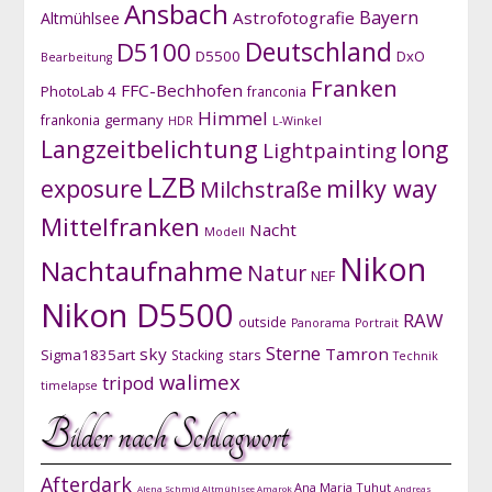
Ansbach
Bayern
Astrofotografie
Altmühlsee
D5100
Deutschland
D5500
DxO
Bearbeitung
Franken
FFC-Bechhofen
PhotoLab 4
franconia
Himmel
germany
frankonia
HDR
L-Winkel
Langzeitbelichtung
long
Lightpainting
LZB
exposure
milky way
Milchstraße
Mittelfranken
Nacht
Modell
Nikon
Nachtaufnahme
Natur
NEF
Nikon D5500
RAW
outside
Panorama
Portrait
Sterne
sky
Tamron
Sigma1835art
Stacking
stars
Technik
walimex
tripod
timelapse
Bilder nach Schlagwort
Afterdark
Ana Maria Tuhut
Alena Schmid
Altmühlsee
Amarok
Andreas