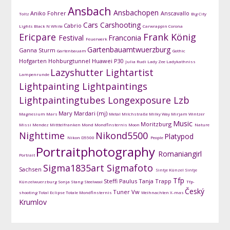
Ansbach
Ansbachopen
Aniko Fohrer
Anscavallo
Toltz
Big City
Cars
Carshooting
Cabrio
Lights
Black N White
Carwrappin
Corona
Ericpare
Frank König
Festival
Franconia
Feuerwerk
Gartenbauamtwuerzburg
Ganna Sturm
Gartenbauam
Gothic
Hofgarten
Hohburgtunnel
Huawei P30
Julia Rudi
Lady Zee
Ladykathniss
Lazyshutter
Lightartist
Lampenrunde
Lightpainting
Lightpaintings
Lightpaintingtubes
Longexposure
Lzb
Mary Mardari (mj)
Magnesium
Mars
Metal
Milchstraße
Milky Way
Mirjam Wintzer
Music
Moritzburg
Missi Mendez
Mitttelfranken
Mond
Mondfinsternis
Moon
Nature
Nighttime
Nikond5500
Platypod
Nikon D5500
People
Portraitphotography
Romaniangirl
Portrait
Sigma1835art
Sigmafoto
Sachsen
Sintje Künzel
Sintje
Tfp
Steffi Paulus
Tanja Trapp
Künzelwuerzburg
Sonja Stang
Steelwool
Tfp-
Český
Tuner
Vw
shooting
Total Eclipse
Totale Mondfinsternis
Weihnachten
X-mas
Krumlov