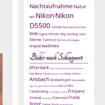
Nachtaufnahme
Natur
Nikon
Nikon
NEF
D5500
outside
Panorama
Portrait
RAW
sky
Sigma1835art
Stacking
stars
Sterne
Tamron
Technik
timelapse
walimex
tripod
Bilder nach Schlagwort
Afterdark
Alena Schmid
Altmühlsee
Amarok
Ana Maria Tuhut
Aniko Fohrer
Andreas Toltz
Ansbach
Ansbachopen
Anscavallo
Cars
Cabrio
Big City Lights
Black N White
Ericpare
Carshooting
Carwrappin
Corona
Frank
Festival
Franconia
Feuerwerk
König
Ganna Sturm
Gartenbauam