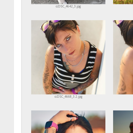
ccDSC_4642_3.jpg
ccDSC_4668_3.2.jpg