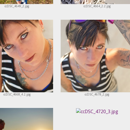
ccDSC_4649_2.jpg
ccDSC_4664_2.2.jpg
ccDSC_4668_4.2.jpg
ccDSC_4678_2.jpg