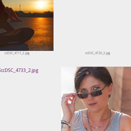
ccDSC_4711_2.jpg
ccDSC_4720_3.jpg