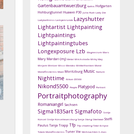
Gartenbauamtwuerzburg
Hofgarten
Gothic
Hohburgtunnel
Huawei P30
Julia Rudi
Lady Zee
Lazyshutter
Ladykathniss
Lampenrunde
Lightartist
Lightpainting
Lightpaintings
Lightpaintingtubes
Longexposure
Lzb
Magnesium
Mars
Mary Mardari (mj)
Metal
Milchstraße
Milky Way
Mirjam Wintzer
Missi Mendez
Mitttelfranken
Mond
Music
Moritzburg
Mondfinsternis
Moon
Nature
Nighttime
Nikon D5500
Nikond5500
Platypod
People
Portrait
Portraitphotography
Romaniangirl
Sachsen
Sigma1835art
Sigmafoto
Sintje
Steffi
Künzel
Sintje Künzelwuerzburg
Sonja Stang
Steelwool
Tfp
Paulus
Tanja Trapp
Tfp-shooting
Total Eclipse
Tuner
Vw
Totale Mondfinsternis
Weihnachten
X-mas