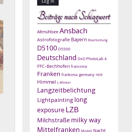
Beiträge nach Schlagwort
Ansbach
Altmühlsee
Bayern
Astrofotografie
Bearbeitung
D5100
D5500
Deutschland
DxO PhotoLab 4
FFC-Bechhofen
franconia
Franken
germany
frankonia
HDR
Himmel
L-Winkel
Langzeitbelichtung
long
Lightpainting
LZB
exposure
milky way
Milchstraße
Mittelfranken
Nacht
Modell