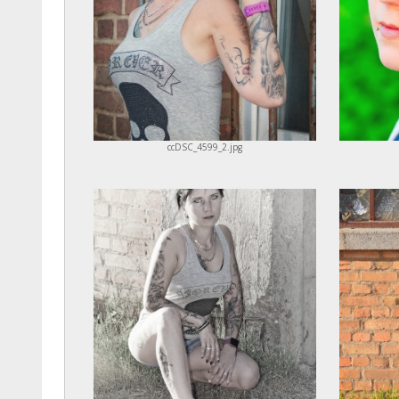
ccDSC_4599_2.jpg