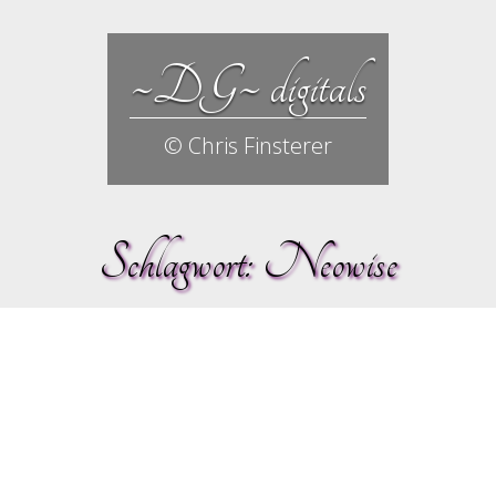
~DG~ digitals
© Chris Finsterer
Schlagwort:
Neowise