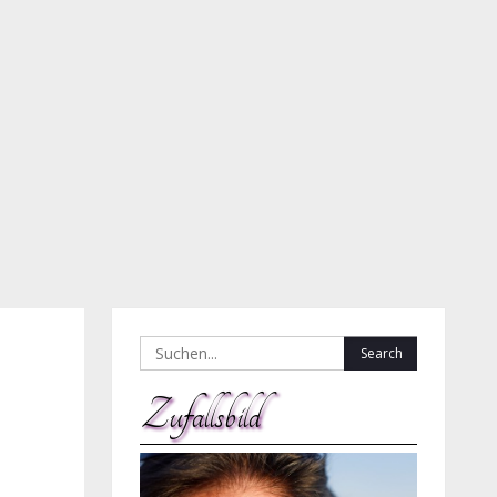
Search
for:
Zufallsbild