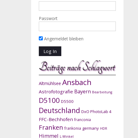
Passwort
Angemeldet bleiben
Beiträge nach Schlagwort
Ansbach
Altmühlsee
Bayern
Astrofotografie
Bearbeitung
D5100
D5500
Deutschland
DxO PhotoLab 4
FFC-Bechhofen
franconia
Franken
germany
frankonia
HDR
Himmel
L-Winkel