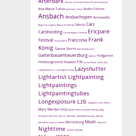
Afterdark
Alena Schmid
Altmühlsee
Amarok
Ana Maria Tuhut
Aniko Fohrer
Andreas Toltz
Ansbach
Ansbachopen
Anscavallo
Cars
Cabrio
Big City Lights
Black N White
Ericpare
Carshooting
Carwrappin
Corona
Frank
Festival
Franconia
Feuerwerk
König
Ganna Sturm
Gartenbauam
Gartenbauamtwuerzburg
Hofgarten
Gothic
Hohburgtunnel
Huawei P30
Julia Rudi
Lady Zee
Lazyshutter
Ladykathniss
Lampenrunde
Lightartist
Lightpainting
Lightpaintings
Lightpaintingtubes
Longexposure
Lzb
Magnesium
Mars
Mary Mardari (mj)
Metal
Milchstraße
Milky Way
Mirjam Wintzer
Missi Mendez
Mitttelfranken
Mond
Music
Moritzburg
Mondfinsternis
Moon
Nature
Nighttime
Nikon D5500