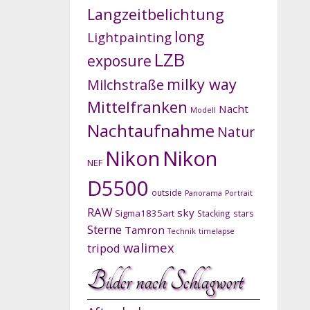
Langzeitbelichtung
long
Lightpainting
LZB
exposure
milky way
Milchstraße
Mittelfranken
Nacht
Modell
Nachtaufnahme
Natur
Nikon
Nikon
NEF
D5500
outside
Panorama
Portrait
RAW
sky
Sigma1835art
Stacking
stars
Sterne
Tamron
Technik
timelapse
walimex
tripod
Bilder nach Schlagwort