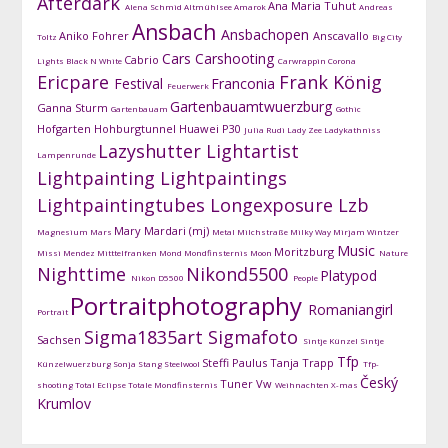
Afterdark
Ana Maria Tuhut
Alena Schmid
Altmühlsee
Amarok
Andreas
Ansbach
Ansbachopen
Aniko Fohrer
Anscavallo
Toltz
Big City
Cars
Carshooting
Cabrio
Lights
Black N White
Carwrappin
Corona
Ericpare
Frank König
Festival
Franconia
Feuerwerk
Gartenbauamtwuerzburg
Ganna Sturm
Gartenbauam
Gothic
Hofgarten
Hohburgtunnel
Huawei P30
Julia Rudi
Lady Zee
Ladykathniss
Lazyshutter
Lightartist
Lampenrunde
Lightpainting
Lightpaintings
Lightpaintingtubes
Longexposure
Lzb
Mary Mardari (mj)
Magnesium
Mars
Metal
Milchstraße
Milky Way
Mirjam Wintzer
Music
Moritzburg
Missi Mendez
Mitttelfranken
Mond
Mondfinsternis
Moon
Nature
Nighttime
Nikond5500
Platypod
Nikon D5500
People
Portraitphotography
Romaniangirl
Portrait
Sigma1835art
Sigmafoto
Sachsen
Sintje Künzel
Sintje
Tfp
Steffi Paulus
Tanja Trapp
Künzelwuerzburg
Sonja Stang
Steelwool
Tfp-
Český
Tuner
Vw
shooting
Total Eclipse
Totale Mondfinsternis
Weihnachten
X-mas
Krumlov