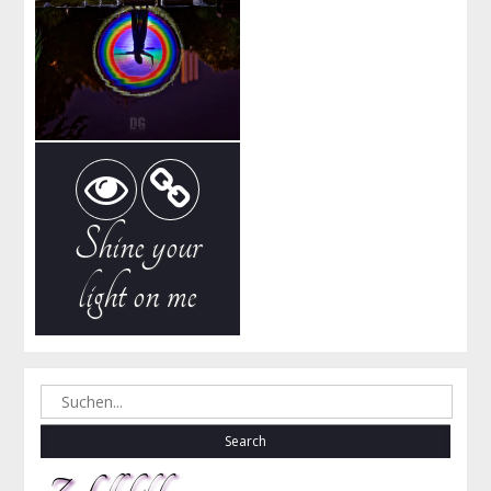
Shine your
light on me
Search
for: