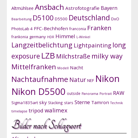
Ansbach
Bayern
Astrofotografie
Altmühlsee
D5100
Deutschland
D5500
DxO
Bearbeitung
Franken
FFC-Bechhofen
PhotoLab 4
franconia
Himmel
germany
frankonia
HDR
L-Winkel
Langzeitbelichtung
long
Lightpainting
LZB
exposure
milky way
Milchstraße
Mittelfranken
Nacht
Modell
Nikon
Nachtaufnahme
Natur
NEF
Nikon D5500
RAW
outside
Panorama
Portrait
Sterne
sky
Tamron
Sigma1835art
Stacking
stars
Technik
walimex
tripod
timelapse
Bilder nach Schlagwort