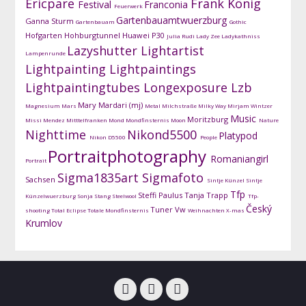
Ericpare
Frank König
Festival
Franconia
Feuerwerk
Gartenbauamtwuerzburg
Ganna Sturm
Gartenbauam
Gothic
Hofgarten
Hohburgtunnel
Huawei P30
Julia Rudi
Lady Zee
Ladykathniss
Lazyshutter
Lightartist
Lampenrunde
Lightpainting
Lightpaintings
Lightpaintingtubes
Longexposure
Lzb
Mary Mardari (mj)
Magnesium
Mars
Metal
Milchstraße
Milky Way
Mirjam Wintzer
Music
Moritzburg
Missi Mendez
Mitttelfranken
Mond
Mondfinsternis
Moon
Nature
Nighttime
Nikond5500
Platypod
Nikon D5500
People
Portraitphotography
Romaniangirl
Portrait
Sigma1835art
Sigmafoto
Sachsen
Sintje Künzel
Sintje
Tfp
Steffi Paulus
Tanja Trapp
Künzelwuerzburg
Sonja Stang
Steelwool
Tfp-
Český
Tuner
Vw
shooting
Total Eclipse
Totale Mondfinsternis
Weihnachten
X-mas
Krumlov