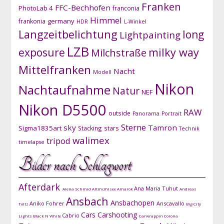
Franken
FFC-Bechhofen
PhotoLab 4
franconia
Himmel
germany
frankonia
HDR
L-Winkel
Langzeitbelichtung
long
Lightpainting
LZB
exposure
milky way
Milchstraße
Mittelfranken
Nacht
Modell
Nikon
Nachtaufnahme
Natur
NEF
Nikon D5500
RAW
outside
Panorama
Portrait
Sterne
sky
Tamron
Sigma1835art
Stacking
stars
Technik
walimex
tripod
timelapse
Bilder nach Schlagwort
Afterdark
Ana Maria Tuhut
Alena Schmid
Altmühlsee
Amarok
Andreas
Ansbach
Ansbachopen
Aniko Fohrer
Anscavallo
Toltz
Big City
Cars
Carshooting
Cabrio
Lights
Black N White
Carwrappin
Corona