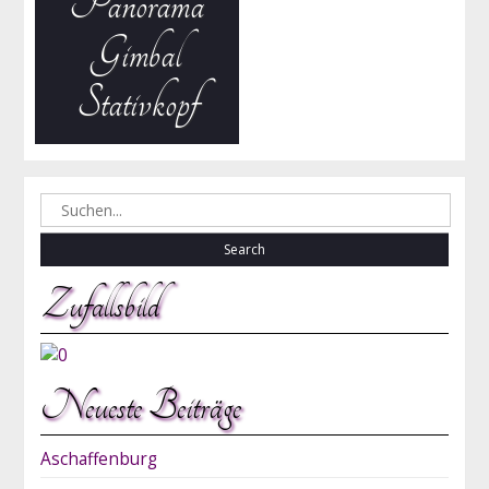
Panorama
Gimbal
Stativkopf
Search
for:
Zufallsbild
Neueste Beiträge
Aschaffenburg