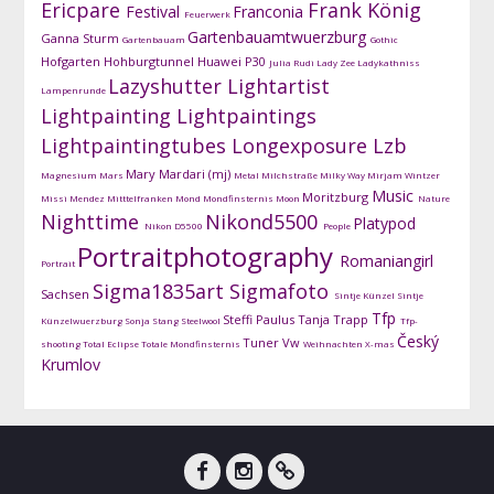
Ericpare
Frank König
Festival
Franconia
Feuerwerk
Gartenbauamtwuerzburg
Ganna Sturm
Gartenbauam
Gothic
Hofgarten
Hohburgtunnel
Huawei P30
Julia Rudi
Lady Zee
Ladykathniss
Lazyshutter
Lightartist
Lampenrunde
Lightpainting
Lightpaintings
Lightpaintingtubes
Longexposure
Lzb
Mary Mardari (mj)
Magnesium
Mars
Metal
Milchstraße
Milky Way
Mirjam Wintzer
Music
Moritzburg
Missi Mendez
Mitttelfranken
Mond
Mondfinsternis
Moon
Nature
Nighttime
Nikond5500
Platypod
Nikon D5500
People
Portraitphotography
Romaniangirl
Portrait
Sigma1835art
Sigmafoto
Sachsen
Sintje Künzel
Sintje
Tfp
Steffi Paulus
Tanja Trapp
Künzelwuerzburg
Sonja Stang
Steelwool
Tfp-
Český
Tuner
Vw
shooting
Total Eclipse
Totale Mondfinsternis
Weihnachten
X-mas
Krumlov