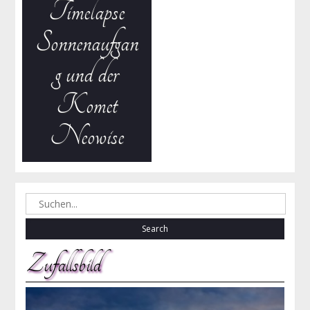
Timelapse
Sonnenaufgan
g und der
Komet
Neowise
Search
for:
Zufallsbild