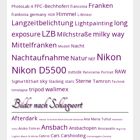
Franken
FFC-Bechhofen
PhotoLab 4
franconia
Himmel
germany
frankonia
HDR
L-Winkel
Langzeitbelichtung
long
Lightpainting
LZB
exposure
milky way
Milchstraße
Mittelfranken
Nacht
Modell
Nikon
Nachtaufnahme
Natur
NEF
Nikon D5500
RAW
outside
Panorama
Portrait
Sterne
sky
Tamron
Sigma1835art
Stacking
stars
Technik
walimex
tripod
timelapse
Bilder nach Schlagwort
Afterdark
Ana Maria Tuhut
Alena Schmid
Altmühlsee
Amarok
Andreas
Ansbach
Ansbachopen
Aniko Fohrer
Anscavallo
Toltz
Big City
Cars
Carshooting
Cabrio
Lights
Black N White
Carwrappin
Corona