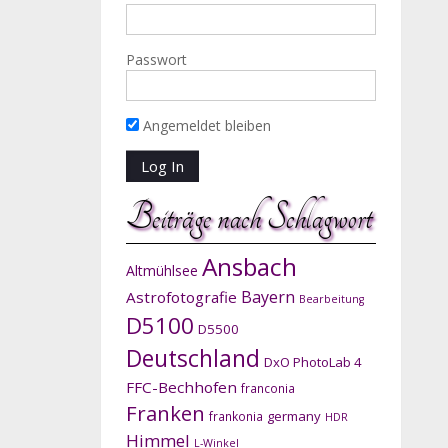
Passwort
Angemeldet bleiben
Beiträge nach Schlagwort
Ansbach
Altmühlsee
Bayern
Astrofotografie
Bearbeitung
D5100
D5500
Deutschland
DxO PhotoLab 4
FFC-Bechhofen
franconia
Franken
germany
frankonia
HDR
Himmel
L-Winkel