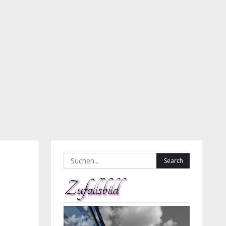
Search
for:
Zufallsbild