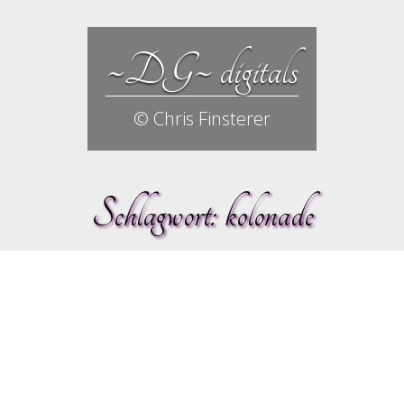
~DG~ digitals
© Chris Finsterer
Schlagwort:
kolonade