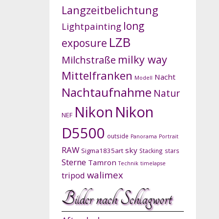
Langzeitbelichtung
long
Lightpainting
LZB
exposure
milky way
Milchstraße
Mittelfranken
Nacht
Modell
Nachtaufnahme
Natur
Nikon
Nikon
NEF
D5500
outside
Panorama
Portrait
RAW
sky
Sigma1835art
Stacking
stars
Sterne
Tamron
Technik
timelapse
walimex
tripod
Bilder nach Schlagwort