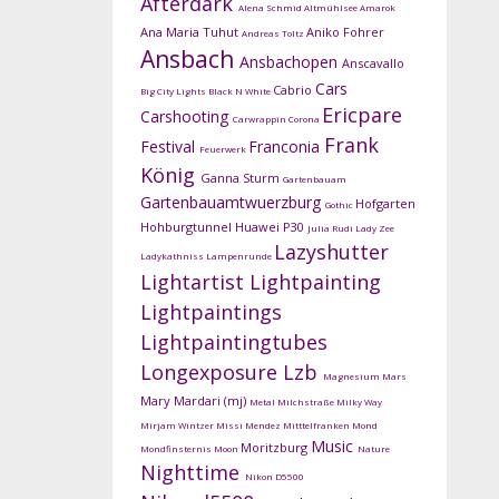
Afterdark
Alena Schmid
Altmühlsee
Amarok
Ana Maria Tuhut
Aniko Fohrer
Andreas Toltz
Ansbach
Ansbachopen
Anscavallo
Cars
Cabrio
Big City Lights
Black N White
Ericpare
Carshooting
Carwrappin
Corona
Frank
Festival
Franconia
Feuerwerk
König
Ganna Sturm
Gartenbauam
Gartenbauamtwuerzburg
Hofgarten
Gothic
Hohburgtunnel
Huawei P30
Julia Rudi
Lady Zee
Lazyshutter
Ladykathniss
Lampenrunde
Lightartist
Lightpainting
Lightpaintings
Lightpaintingtubes
Longexposure
Lzb
Magnesium
Mars
Mary Mardari (mj)
Metal
Milchstraße
Milky Way
Mirjam Wintzer
Missi Mendez
Mitttelfranken
Mond
Music
Moritzburg
Mondfinsternis
Moon
Nature
Nighttime
Nikon D5500